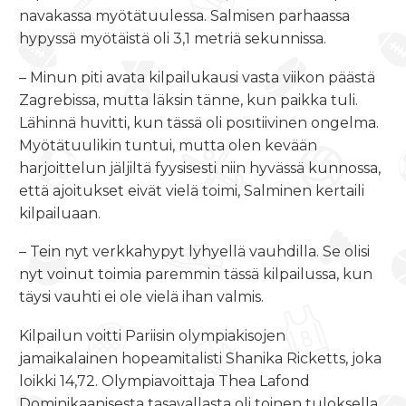
navakassa myötätuulessa. Salmisen parhaassa
hypyssä myötäistä oli 3,1 metriä sekunnissa.
– Minun piti avata kilpailukausi vasta viikon päästä
Zagrebissa, mutta läksin tänne, kun paikka tuli.
Lähinnä huvitti, kun tässä oli posıtiivinen ongelma.
Myötätuulikin tuntui, mutta olen kevään
harjoittelun jäljiltä fyysisesti niin hyvässä kunnossa,
että ajoitukset eivät vielä toimi, Salminen kertaili
kilpailuaan.
– Tein nyt verkkahypyt lyhyellä vauhdilla. Se olisi
nyt voinut toimia paremmin tässä kilpailussa, kun
täysi vauhti ei ole vielä ihan valmis.
Kilpailun voitti Pariisin olympiakisojen
jamaikalainen hopeamitalisti Shanika Ricketts, joka
loikki 14,72. Olympiavoittaja Thea Lafond
Dominikaanisesta tasavallasta oli toinen tuloksella