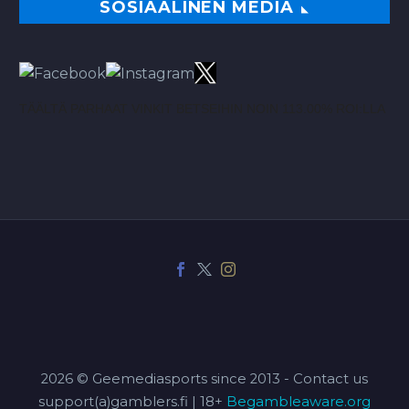
SOSIAALINEN MEDIA
TÄÄLTÄ PARHAAT VINKIT BETSEIHIN NOIN 113.00% ROI:LLA
2026 © Geemediasports since 2013 - Contact us
support(a)gamblers.fi | 18+
Begambleaware.org