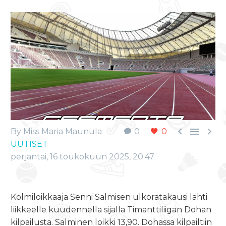



By Miss Maria Maunula
0
0
UUTISET
perjantai, 16 toukokuun 2025, 20:47
Kolmiloikkaaja Senni Salmisen ulkoratakausi lähti
liikkeelle kuudennella sijalla Timanttiliigan Dohan
kilpailusta. Salminen loikki 13,90. Dohassa kilpailtiin