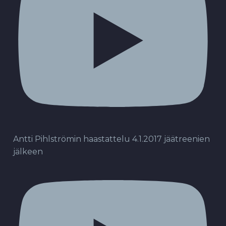
Antti Pihlströmin haastattelu 4.1.2017 jäätreenien
jälkeen