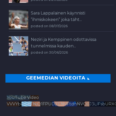
Sara Lappalainen käynnisti
”ihmiskokeen” joka täht...
posted on 08/07/2026
Neziri ja Kemppinen odottavissa
tunnelmissa kauden...
posted on 30/06/2026
GEEMEDIAN VIDEOITA
YouTube Video
VVVYbldJRTNjQ1FPUDZENVFtdnNVQ0J3LlFsbURX