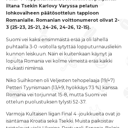
iltana Tsekin Karlovy Varyssa pelatun
lohkovaiheen päätösottelun tappioon
Romanialle. Romanian voittonumerot olivat 2-
3 (25-23, 25-21, 24-26, 24-26, 12-15).
Suomi vei kaksi ensimmäistä erää ja oli lähellä
puhtaalla 3-0 -voitolla sytyttää lopputurnausliekin
kunnon leiskuun. Näin ei kuitenkaan käynyt ja
lopulta Romania vei kolme viimeistä erää kaikki
niukasti nimiinsä.
Niko Suihkonen oli Veljesten tehopelaaja (19/+7)
Petteri Tyynismaan (13/+9, hyökkäys 73 %) kanssa.
Romania vei torjunnat 15-8, mutta Suomi vei
ottelun puolustuksen tylysti 52-37.
Varmoja Kultaisen liigan Final 4 -joukkueita ovat jo
isäntämaa Kroatia sekä Tsekki. Muista paikoistav