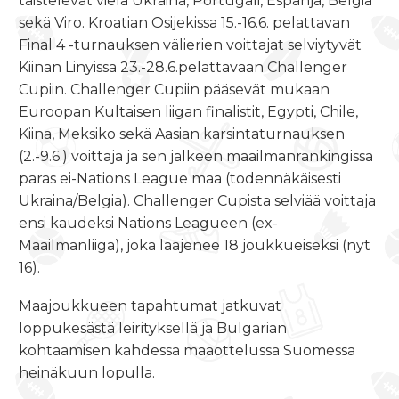
taistelevat vielä Ukraina, Portugali, Espanja, Belgia
sekä Viro. Kroatian Osijekissa 15.-16.6. pelattavan
Final 4 -turnauksen välierien voittajat selviytyvät
Kiinan Linyissa 23.-28.6.pelattavaan Challenger
Cupiin. Challenger Cupiin pääsevät mukaan
Euroopan Kultaisen liigan finalistit, Egypti, Chile,
Kiina, Meksiko sekä Aasian karsintaturnauksen
(2.-9.6.) voittaja ja sen jälkeen maailmanrankingissa
paras ei-Nations League maa (todennäkäisesti
Ukraina/Belgia). Challenger Cupista selviää voittaja
ensi kaudeksi Nations Leagueen (ex-
Maailmanliiga), joka laajenee 18 joukkueiseksi (nyt
16).
Maajoukkueen tapahtumat jatkuvat
loppukesästä leirityksellä ja Bulgarian
kohtaamisen kahdessa maaottelussa Suomessa
heinäkuun lopulla.