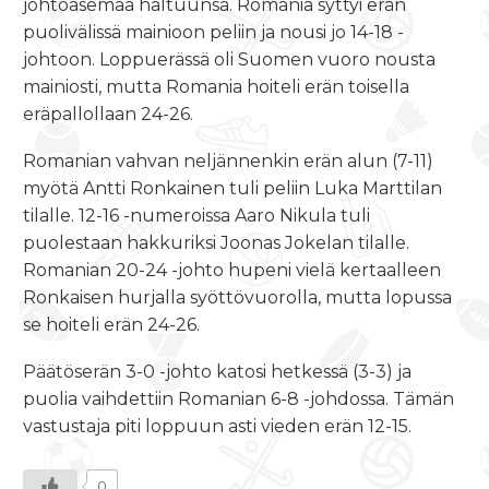
johtoasemaa haltuunsa. Romania syttyi erän
puolivälissä mainioon peliin ja nousi jo 14-18 -
johtoon. Loppuerässä oli Suomen vuoro nousta
mainiosti, mutta Romania hoiteli erän toisella
eräpallollaan 24-26.
Romanian vahvan neljännenkin erän alun (7-11)
myötä Antti Ronkainen tuli peliin Luka Marttilan
tilalle. 12-16 -numeroissa Aaro Nikula tuli
puolestaan hakkuriksi Joonas Jokelan tilalle.
Romanian 20-24 -johto hupeni vielä kertaalleen
Ronkaisen hurjalla syöttövuorolla, mutta lopussa
se hoiteli erän 24-26.
Päätöserän 3-0 -johto katosi hetkessä (3-3) ja
puolia vaihdettiin Romanian 6-8 -johdossa. Tämän
vastustaja piti loppuun asti vieden erän 12-15.
0