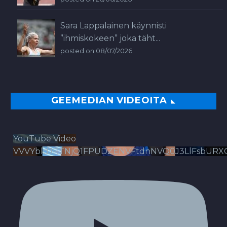
Sara Lappalainen käynnisti
”ihmiskokeen” joka täht...
posted on 08/07/2026
GEEMEDIAN VIDEOITA
YouTube Video
VVVYbldJRTNjQ1FPUDZENVFtdnNVQ0J3LlFsbURX