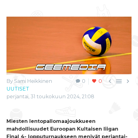



By Sami Heikkinen
0
0
UUTISET
perjantai, 31 toukokuun 2024, 21:08
Miesten lentopallomaajoukkueen
mahdollisuudet Euroopan Kultaisen liigan
Final 4- lopputurnaukseen menivät perjantai-