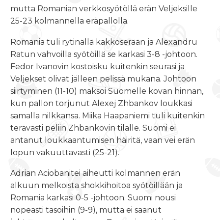
mutta Romanian verkkosyötöllä erän Veljeksille
25-23 kolmannella eräpallolla.
Romania tuli rytinällä kakkoserään ja Alexandru
Ratun vahvoilla syötöillä se karkasi 3-8 -johtoon.
Fedor Ivanovin kostoisku kuitenkin seurasi ja
Veljekset olivat jälleen pelissä mukana. Johtoon
siirtyminen (11-10) maksoi Suomelle kovan hinnan,
kun pallon torjunut Alexej Zhbankov loukkasi
samalla nilkkansa. Miika Haapaniemi tuli kuitenkin
terävästi peliin Zhbankovin tilalle. Suomi ei
antanut loukkaantumisen häiritä, vaan vei erän
lopun vakuuttavasti (25-21).
Adrian Aciobanitei aiheutti kolmannen erän
alkuun melkoista shokkihoitoa syötöillään ja
Romania karkasi 0-5 -johtoon. Suomi nousi
nopeasti tasoihin (9-9), mutta ei saanut