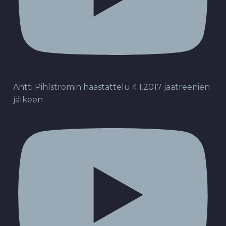
Antti Pihlströmin haastattelu 4.1.2017 jäätreenien
jälkeen