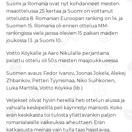
Suomi ja Romania ovat nyt kohdanneet miesten
maaottelussa 25 kertaa ja Suomi on voittanut
otteluista 8. Romanian Euroopan ranking on 14. ja
Suomen 15. Romania oli ennen ottelua MM-
rankingissa vielä jaossa olevien 15 paikan maiden
joukossa 13. ja Suomi 10..
Voitto Köykälle ja Aaro Nikulalle perjantaina
pelattu ottelu oli 50:s miesten maajoukkueessa
Suomen avaus: Fedor Ivanov, Joonas Jokela, Alekej
Zhbankov, Petteri Tyynismaa, Niko Suihkonen,
Luka Marttila, Voitto Köykkä (lib.)
Veljekset olivat hyvin hereillä heti ottelun alussa ja
vahvalla keskipelillä peli käynnistyi mainiosti. Koko
erän keskikaista toi tulosta yllättävänkin paljon
romanialaisille vaikeuksia aiheuttaen. Erän
katkaisusta meinasi vain tulla taas haastavaa,