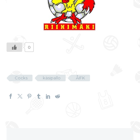
0
Cocks
käsipallo
ÅIFK