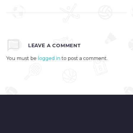
playoffit alkaa siitä
mihin runkosarja jäi
kun joukkue saa
vastaansa Siuntion
SIF:n. Joukkueet
kohtasivat kaudella
kolme kertaa, joista…
LEAVE
A COMMENT
You must be
logged in
to post a comment.
0