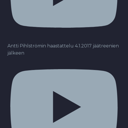
Antti Pihlströmin haastattelu 4.1.2017 jäätreenien
jälkeen