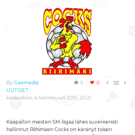



By
Geemedia
0
0
UUTISET
keskiviikko, 4 helmikuun 2015, 20:21
Käsipallon miesten SM-liigaa lähes suvereenisti
hallinnut Riihimäen Cocks on kärsinyt toisen