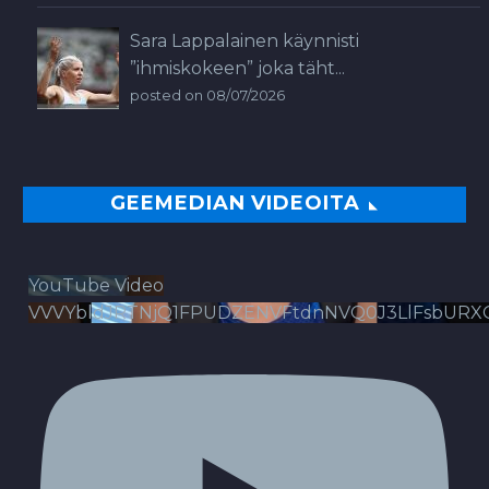
Sara Lappalainen käynnisti
”ihmiskokeen” joka täht...
posted on 08/07/2026
GEEMEDIAN VIDEOITA
YouTube Video
VVVYbldJRTNjQ1FPUDZENVFtdnNVQ0J3LlFsbURX