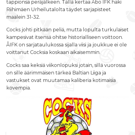
tappionsa peräjälkeen. Tällä kertaa Åbo IFK haki
Riihimäen Urheilutalolta täydet sarjapisteet
maalein 31-32.
Cocks johti pitkään peliä, mutta lopulta turkulaiset
kampesivat itsensä ohitse historialliseen voittoon.
ÅIFK on sarjataulukossa sijalla viisi ja joukkue ei ole
voittanut Cocksia koskaan aikaisemmin.
Cocks saa keksiä viikonlopuksi jotain, sillä vuorossa
on sille äärimmäisen tärkeä Baltian Liiga ja
vastukset ovat muutamaa kaliberia kotimaisia
kovempia.