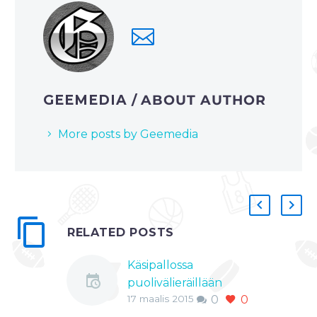
GEEMEDIA
/ ABOUT AUTHOR
More posts by Geemedia
RELATED POSTS
Käsipallossa
puolivälieräillään
17 maalis 2015
0
0
Dickenin osalta