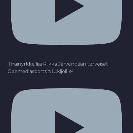
Thainyrkkeilijä Riikka Järvenpään terveiset
Geemediasportsin lukijoille!