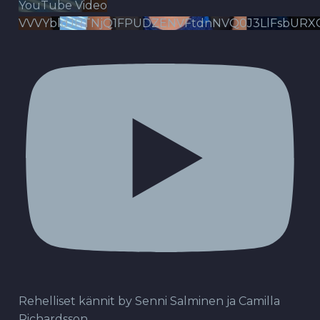
YouTube Video
VVVYbldJRTNjQ1FPUDZENVFtdnNVQ0J3LlFsbURX
Rehelliset kännit by Senni Salminen ja Camilla
Richardsson