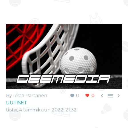



By Risto Partanen
0
0
UUTISET
tiistai, 4 tammikuun 2022, 21:32