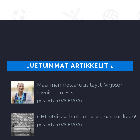
LUETUIMMAT ARTIKKELIT
Maailmanmestaruus täytti Virjosen
tavoitteen: Ei s...
posted on 07/08/2026
CHL etsii sisällöntuottajia – hae mukaan!
posted on 07/08/2026