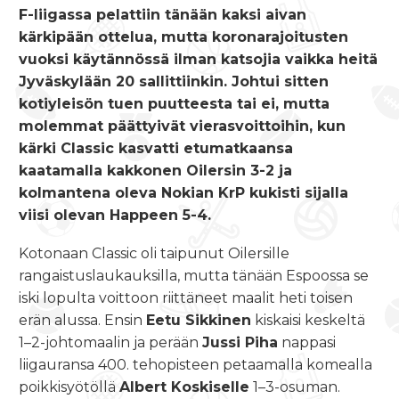
F-liigassa pelattiin tänään kaksi aivan
kärkipään ottelua, mutta koronarajoitusten
vuoksi käytännössä ilman katsojia vaikka heitä
Jyväskylään 20 sallittiinkin. Johtui sitten
kotiyleisön tuen puutteesta tai ei, mutta
molemmat päättyivät vierasvoittoihin, kun
kärki Classic kasvatti etumatkaansa
kaatamalla kakkonen Oilersin 3-2 ja
kolmantena oleva Nokian KrP kukisti sijalla
viisi olevan Happeen 5-4.
Kotonaan Classic oli taipunut Oilersille
rangaistuslaukauksilla, mutta tänään Espoossa se
iski lopulta voittoon riittäneet maalit heti toisen
erän alussa. Ensin
Eetu Sikkinen
kiskaisi keskeltä
1–2-johtomaalin ja perään
Jussi Piha
nappasi
liigauransa 400. tehopisteen petaamalla komealla
poikkisyötöllä
Albert Koskiselle
1–3-osuman.