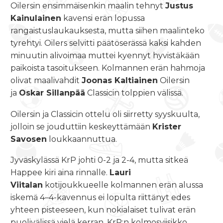
Oilersin ensimmäisenkin maalin tehnyt
Justus
Kainulainen
kavensi erän lopussa
rangaistuslaukauksesta, mutta siihen maalinteko
tyrehtyi. Oilers selvitti päätöserässä kaksi kahden
minuutin alivoimaa muttei kyennyt hyvistäkään
paikoista tasoitukseen. Kolmannen erän hahmoja
olivat maalivahdit
Joonas Kaltiainen
Oilersin
ja
Oskar Sillanpää
Classicin tolppien välissä.
Oilersin ja Classicin ottelu oli siirretty syyskuulta,
jolloin se jouduttiin keskeyttämään
Krister
Savosen
loukkaannuttua.
Jyväskylässä KrP johti 0-2 ja 2-4, mutta sitkeä
Happee kiri aina rinnalle.
Lauri
Viitalan
kotijoukkueelle kolmannen erän alussa
iskemä 4–4-kavennus ei lopulta riittänyt edes
yhteen pisteeseen, kun nokialaiset tulivat erän
puolivälissä vielä kerran. KrP:n kolmosviisikko