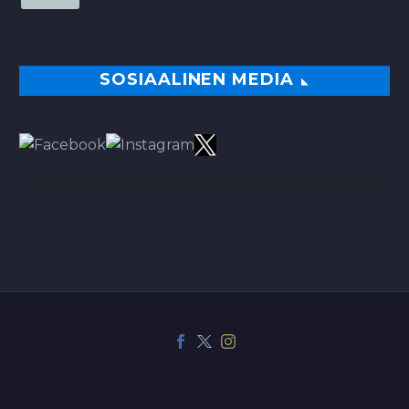
SOSIAALINEN MEDIA
TÄÄLTÄ PARHAAT VINKIT BETSEIHIN NOIN 113.00% ROI:LLA