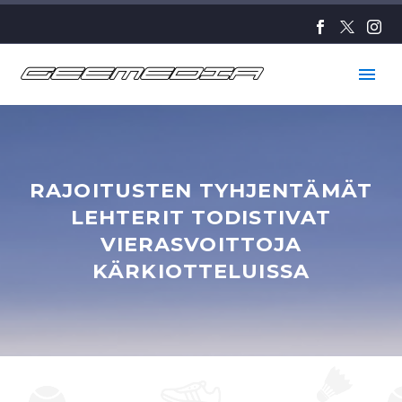
RAJOITUSTEN TYHJENTÄMÄT
LEHTERIT TODISTIVAT
VIERASVOITTOJA
KÄRKIOTTELUISSA