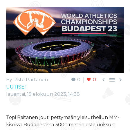



By Risto Partanen
0
0
UUTISET
lauantai, 19 elokuun 2023, 14:38
Topi Raitanen jouti pettymään yleisurheilun MM-
kisoissa Budapestissa 3000 metrin estejuoksun