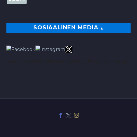
SOSIAALINEN MEDIA
TÄÄLTÄ PARHAAT VINKIT BETSEIHIN NOIN 113.00% ROI:LLA