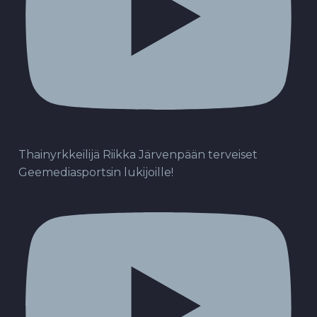
Thainyrkkeilijä Riikka Järvenpään terveiset
Geemediasportsin lukijoille!