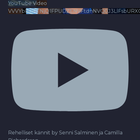
YouTube Video
VVVYbldJRTNjQ1FPUDZENVFtdnNVQ0J3LlFsbURX
Rehelliset kännit by Senni Salminen ja Camilla