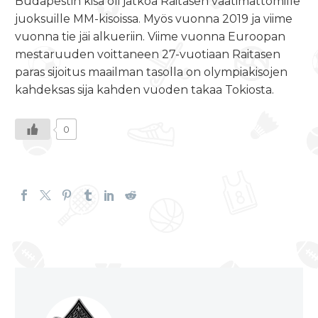
Budapestin kisa oli jatkoa Raitasen vaatimattomille
juoksuille MM-kisoissa. Myös vuonna 2019 ja viime
vuonna tie jäi alkueriin. Viime vuonna Euroopan
mestaruuden voittaneen 27-vuotiaan Raitasen
paras sijoitus maailman tasolla on olympiakisojen
kahdeksas sija kahden vuoden takaa Tokiosta.
0