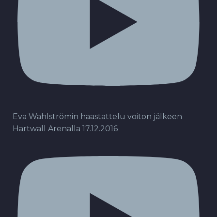
Eva Wahlströmin haastattelu voiton jälkeen
Hartwall Arenalla 17.12.2016