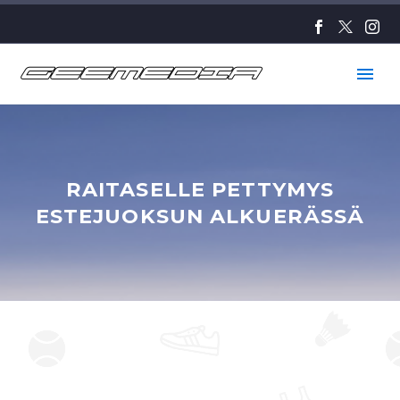
RAITASELLE PETTYMYS
ESTEJUOKSUN ALKUERÄSSÄ