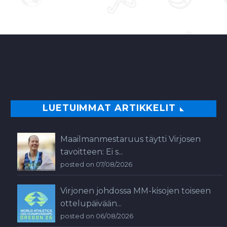
LUETUIMMAT ARTIKKELIT
Maailmanmestaruus täytti Virjosen
tavoitteen: Ei s...
posted on 07/08/2026
Virjonen johdossa MM-kisojen toiseen
ottelupäivään...
posted on 06/08/2026