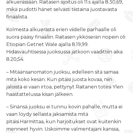
alkuerässään. Raitasen sijoitus oli 11:s ajalla 8.30,69,
mikä pudotti hänet selvästi tiistaina juostavasta
finaalista.
Kolmesta alkuerästä erien viidelle parhaalle oli
suora pääsy finaaliin. Raitasen ykköserän nopein oli
Etiopian Getnet Wale ajalla 8.19,99.
Hidasvauhtisessa juoksussa jatkoon vaadittiin aika
8.20,54.
– Mitäänsanomaton juoksu, edelleen sitä samaa
mitä koko kesän. Kun pitäisi juosta kovaa, niin
jaloista ei vaan irtoa, pettynyt Raitanen totesi Ylen
haastattelussa kisan jälkeen.
– Sinänsä juoksu ei tunnu kovin pahalle, mutta ei
vaan löydy sellaista jaksamista mitä
pitäisi.Harmittaa, kun harjoitukset ovat kuitenkin
menneet hyvin. Uskoimme valmentajani kanssa,