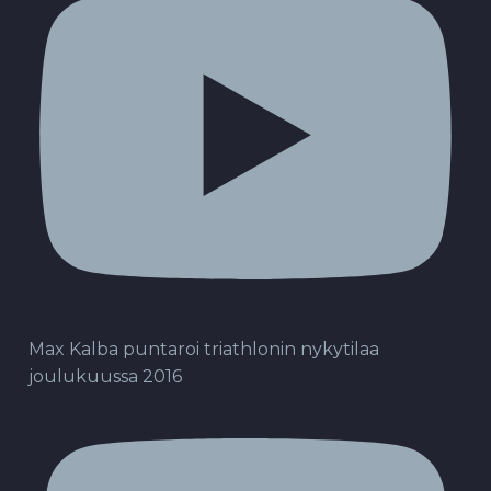
Max Kalba puntaroi triathlonin nykytilaa
joulukuussa 2016