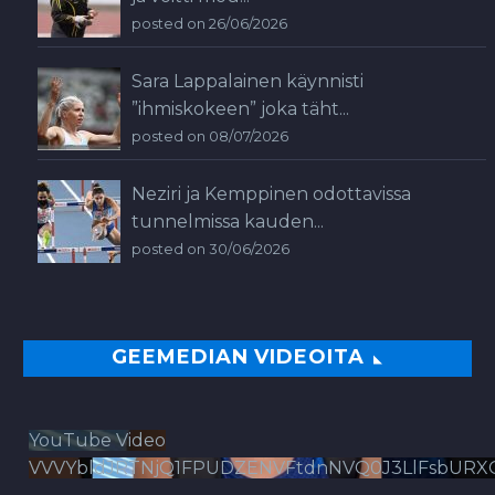
posted on 26/06/2026
Sara Lappalainen käynnisti
”ihmiskokeen” joka täht...
posted on 08/07/2026
Neziri ja Kemppinen odottavissa
tunnelmissa kauden...
posted on 30/06/2026
GEEMEDIAN VIDEOITA
YouTube Video
VVVYbldJRTNjQ1FPUDZENVFtdnNVQ0J3LlFsbURX