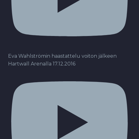
Eva Wahlströmin haastattelu voiton jälkeen
Hartwall Arenalla 17.12.2016