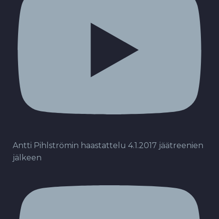
Antti Pihlströmin haastattelu 4.1.2017 jäätreenien
jälkeen