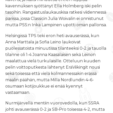
kavennuksen syöttänyt Ella Holmberg iski pelin
tasoihin. Rangaistuslaukauskisa ratkesi viidennessä
parissa, jossa Classicin Julia Woivalin ei onnistunut
mutta PSS:n Inka Lampinen upotti oman pallonsa.
Helsingissä TPS teki eron heti avauserässä, kun
Anna Marttala ja Sofia Leino laukoivat
puolessatoista minuutissa tilanteeksi 0-2 ja tauolla
tilanne oli 1-4 Joanna Kaasalaisen sekä Leinon
maalattua vielä turkulaisille. Otteluun kuuden
pelin voittoputkesta lähtenyt EräViikingit nousi
sekä toisessa että vielä kolmannessakin erässä
maalin päähän, mutta Milla Nordlundin 4–6-
osumaan kotijoukkue ei enää kyennyt
vastaamaan.
Nurmijärvellä mentiin vuorovedolla, kun SSRA
johti avauserässä 0-2 ja SB-Pro toisessa 4-2, mutta