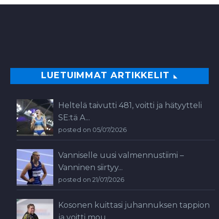
LUETUIMMAT ARTIKKELIT
Heltelä taivutti 481, voitti ja hätyytteli
SE:tä A...
posted on 05/07/2026
Vanniselle uusi valmennustiimi –
Vanninen siirtyy...
posted on 21/07/2026
Kosonen kuittasi juhannuksen tappion
ja voitti mou...