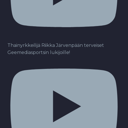
Thainyrkkeilijä Riikka Järvenpään terveiset
Geemediasportsin lukijoille!