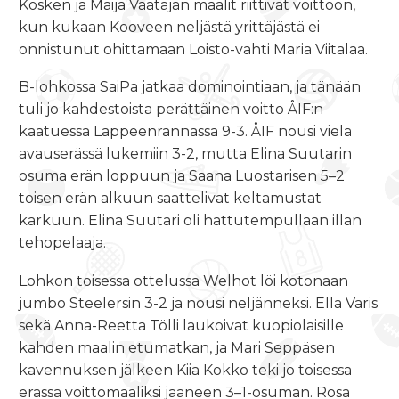
Kosken ja Maija Väätäjän maalit riittivät voittoon,
kun kukaan Kooveen neljästä yrittäjästä ei
onnistunut ohittamaan Loisto-vahti Maria Viitalaa.
B-lohkossa SaiPa jatkaa dominointiaan, ja tänään
tuli jo kahdestoista perättäinen voitto ÅIF:n
kaatuessa Lappeenrannassa 9-3. ÅIF nousi vielä
avauserässä lukemiin 3-2, mutta Elina Suutarin
osuma erän loppuun ja Saana Luostarisen 5–2
toisen erän alkuun saattelivat keltamustat
karkuun. Elina Suutari oli hattutempullaan illan
tehopelaaja.
Lohkon toisessa ottelussa Welhot löi kotonaan
jumbo Steelersin 3-2 ja nousi neljänneksi. Ella Varis
sekä Anna-Reetta Tölli laukoivat kuopiolaisille
kahden maalin etumatkan, ja Mari Seppäsen
kavennuksen jälkeen Kiia Kokko teki jo toisessa
erässä voittomaaliksi jääneen 3–1-osuman. Rosa