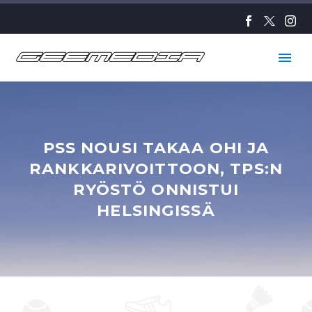
PSS NOUSI TAKAA OHI JA
RANKKARIVOITTOON, TPS:N
RYÖSTÖ ONNISTUI
HELSINGISSÄ