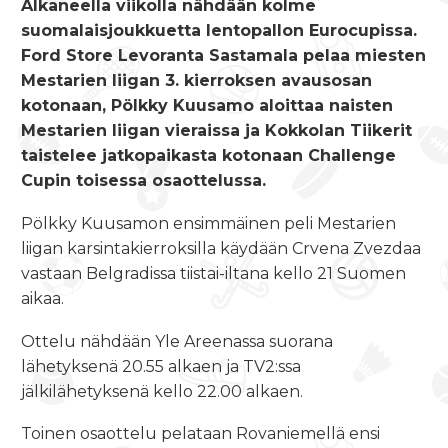
Alkaneella viikolla nähdään kolme
suomalaisjoukkuetta lentopallon Eurocupissa.
Ford Store Levoranta Sastamala pelaa miesten
Mestarien liigan 3. kierroksen avausosan
kotonaan, Pölkky Kuusamo aloittaa naisten
Mestarien liigan vieraissa ja Kokkolan Tiikerit
taistelee jatkopaikasta kotonaan Challenge
Cupin toisessa osaottelussa.
Pölkky Kuusamon ensimmäinen peli Mestarien
liigan karsintakierroksilla käydään Crvena Zvezdaa
vastaan Belgradissa tiistai-iltana
kello 21
Suomen
aikaa.
Ottelu nähdään Yle Areenassa suorana
lähetyksenä 20.55 alkaen ja TV2:ssa
jälkilähetyksenä
kello 22.00
alkaen.
Toinen osaottelu pelataan Rovaniemellä
ensi