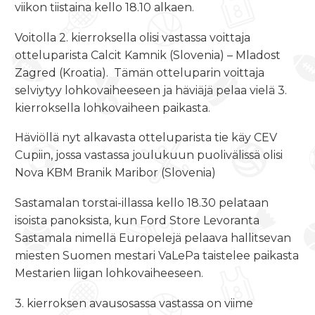
viikon tiistaina kello 18.10
alkaen.
Voitolla 2. kierroksella olisi vastassa voittaja
otteluparista Calcit Kamnik (Slovenia) – Mladost
Zagred (Kroatia).
Tämän otteluparin voittaja
selviytyy lohkovaiheeseen ja häviäjä pelaa vielä 3.
kierroksella lohkovaiheen paikasta.
Häviöllä nyt alkavasta otteluparista tie käy CEV
Cupiin, jossa vastassa joulukuun puolivälissä olisi
Nova KBM Branik Maribor (Slovenia)
Sastamalan torstai-illassa
kello 18.30
pelataan
isoista panoksista, kun Ford Store Levoranta
Sastamala nimellä Europelejä pelaava hallitsevan
miesten Suomen mestari VaLePa taistelee paikasta
Mestarien liigan lohkovaiheeseen.
3. kierroksen avausosassa vastassa on viime