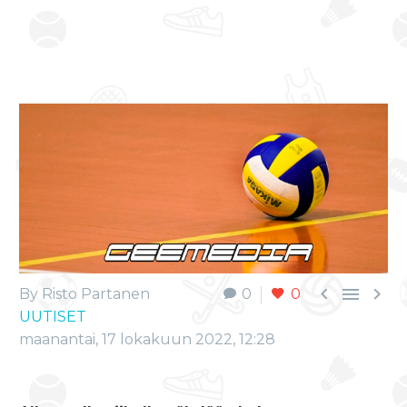



By Risto Partanen
0
0
UUTISET
maanantai, 17 lokakuun 2022, 12:28