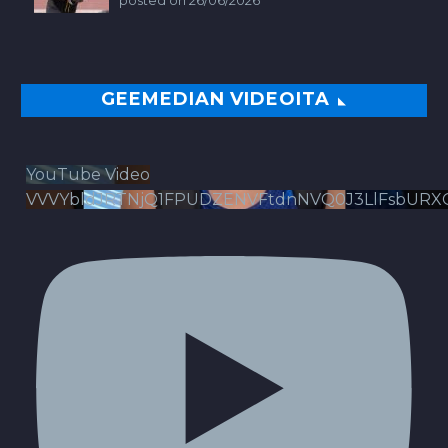
posted on 26/06/2026
GEEMEDIAN VIDEOITA
YouTube Video
VVVYbldJRTNjQ1FPUDZENVFtdnNVQ0J3LlFsbURX