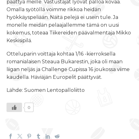
päättyä meille. Vastustajat lyövät palloa kovaa.
Omalla syötöllä voimme rikkoa heidän
hyökkäyspeliään. Näitä pelejä ei usein tule. Ja
monelle meidän pelaajallemme tämä on uusi
kokemus, toteaa Tiikereiden päävalmentaja Mikko
Keskisipilä.
Otteluparin voittaja kohtaa
1/16
-kierroksella
romanialaisen Steaua Bukarestin, joka oli maan
liigan neljäs ja Challenge Cupissa 16 joukossa viime
kaudella. Häviäjän Europelit päättyvät.
Lähde: Suomen Lentopalloliitto
0