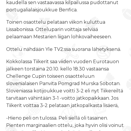
kaudella sen vastaavassa kilpailussa pudottanut
portugalialaisjoukkue Benfica.
Toinen osaottelu pelataan viikon kuluttua
Lissabonissa. Otteluparin voittaja selviää
pelaamaan Mestarien liigan lohkovaiheeseen.
Ottelu nähdään Yle TV2:ssa suorana lähetyksenä.
Kokkolassa Tiikerit saa viiden vuoden Eurotauon
jälkeen
torstaina 20.10. kello 18.30
vastaansa
Chellenge Cupin toiseen osaotteluun
slovenialaisen Panvita Pomgrad Murska Sobotan.
Sloveniassa kotijoukkue voitti 3-2 eli nyt Tiikereiltä
tarvitaan vähintään 3-1 -voitto jatkopaikkaan. Jos
Tiikerit voittaa 3-2 pelataan jatkopalkasta lisäerä,
-Hieno peli on tulossa. Peli siellä oli tasainen.
Pienten marginaalien ottelu, joka hyvin olisi voinut