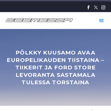
PÖLKKY KUUSAMO AVAA
EUROPELIKAUDEN TIISTAINA –
TIIKERIT JA FORD STORE
LEVORANTA SASTAMALA
TULESSA TORSTAINA