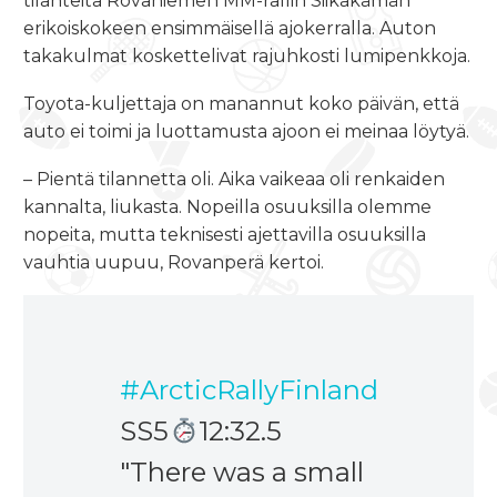
tilanteita Rovaniemen MM-rallin Siikakämän
erikoiskokeen ensimmäisellä ajokerralla. Auton
takakulmat koskettelivat rajuhkosti lumipenkkoja.
Toyota-kuljettaja on manannut koko päivän, että
auto ei toimi ja luottamusta ajoon ei meinaa löytyä.
– Pientä tilannetta oli. Aika vaikeaa oli renkaiden
kannalta, liukasta. Nopeilla osuuksilla olemme
nopeita, mutta teknisesti ajettavilla osuuksilla
vauhtia uupuu, Rovanperä kertoi.
#ArcticRallyFinland
SS5
12:32.5
"There was a small