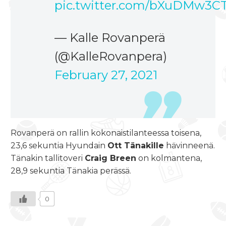
pic.twitter.com/bXuDMw3C
— Kalle Rovanperä
(@KalleRovanpera)
February 27, 2021
Rovanperä on rallin kokonaistilanteessa toisena,
23,6 sekuntia Hyundain
Ott Tänakille
hävinneenä.
Tänakin tallitoveri
Craig Breen
on kolmantena,
28,9 sekuntia Tänakia perässä.
0