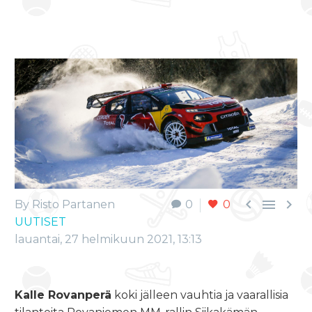



By Risto Partanen
0
0
UUTISET
lauantai, 27 helmikuun 2021, 13:13
Kalle Rovanperä
koki jälleen vauhtia ja vaarallisia