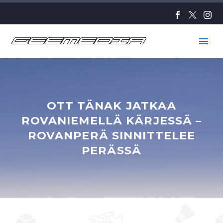
OTT TÄNAK JATKAA
ROVANIEMELLÄ KÄRJESSÄ –
ROVANPERÄ SINNITTELEE
PERÄSSÄ