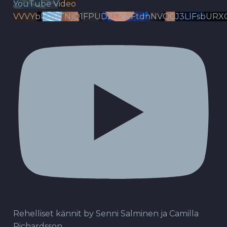
YouTube Video
VVVYbldJRTNjQ1FPUDZENVFtdnNVQ0J3LlFsbURX
Rehelliset kännit by Senni Salminen ja Camilla
Richardsson