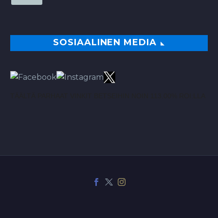
SOSIAALINEN MEDIA
TÄÄLTÄ PARHAAT VINKIT BETSEIHIN NOIN 113.00% ROI:LLA