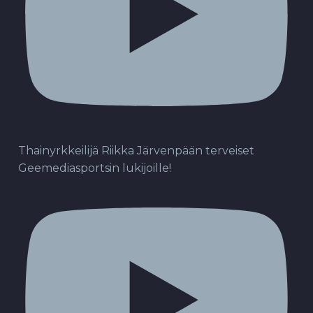
Thainyrkkeilijä Riikka Järvenpään terveiset
Geemediasportsin lukijoille!