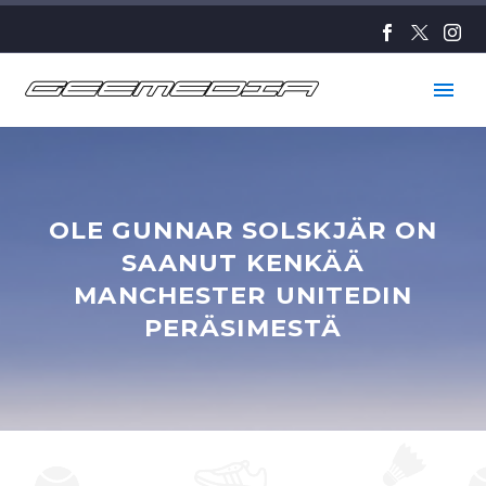
OLE GUNNAR SOLSKJÄR ON
SAANUT KENKÄÄ
MANCHESTER UNITEDIN
PERÄSIMESTÄ