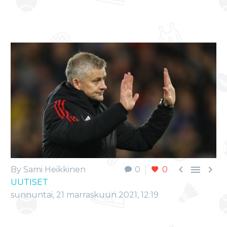



By Sami Heikkinen
0
0
UUTISET
sunnuntai, 21 marraskuun 2021, 12:19