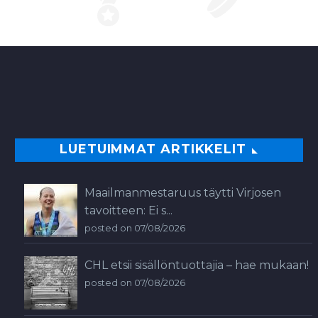
LUETUIMMAT ARTIKKELIT
Maailmanmestaruus täytti Virjosen
tavoitteen: Ei s...
posted on 07/08/2026
CHL etsii sisällöntuottajia – hae mukaan!
posted on 07/08/2026