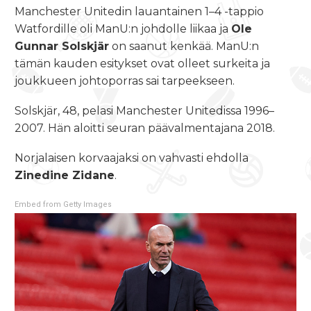
Manchester Unitedin lauantainen 1–4 -tappio
Watfordille oli ManU:n johdolle liikaa ja
Ole
Gunnar Solskjär
on saanut kenkää. ManU:n
tämän kauden esitykset ovat olleet surkeita ja
joukkueen johtoporras sai tarpeekseen.
Solskjär, 48, pelasi Manchester Unitedissa 1996–
2007. Hän aloitti seuran päävalmentajana 2018.
Norjalaisen korvaajaksi on vahvasti ehdolla
Zinedine Zidane
.
Embed from Getty Images