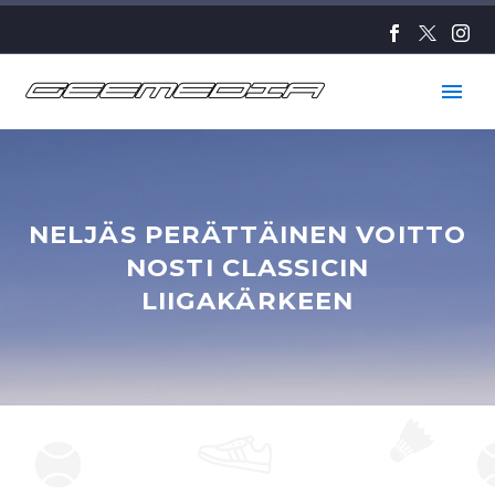
NELJÄS PERÄTTÄINEN VOITTO
NOSTI CLASSICIN
LIIGAKÄRKEEN