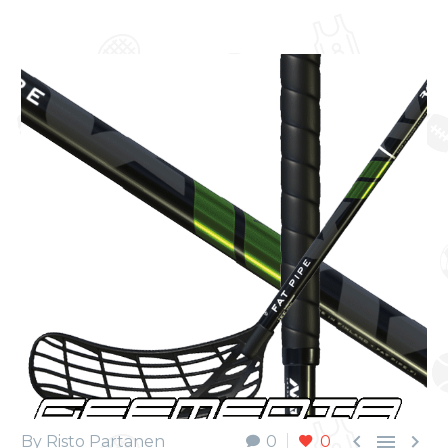



By Risto Partanen
0
0