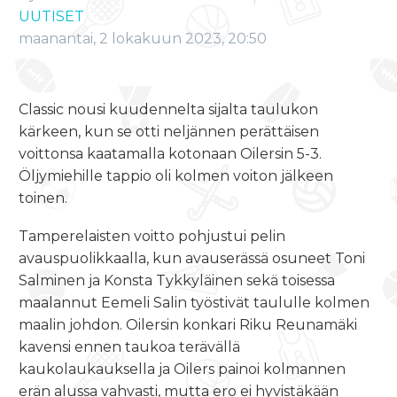
UUTISET
maanantai, 2 lokakuun 2023, 20:50
Classic nousi kuudennelta sijalta taulukon
kärkeen, kun se otti neljännen perättäisen
voittonsa kaatamalla kotonaan Oilersin 5-3.
Öljymiehille tappio oli kolmen voiton jälkeen
toinen.
Tamperelaisten voitto pohjustui pelin
avauspuolikkaalla, kun avauserässä osuneet Toni
Salminen ja Konsta Tykkyläinen sekä toisessa
maalannut Eemeli Salin työstivät taululle kolmen
maalin johdon. Oilersin konkari Riku Reunamäki
kavensi ennen taukoa terävällä
kaukolaukauksella ja Oilers painoi kolmannen
erän alussa vahvasti, mutta ero ei hyvistäkään