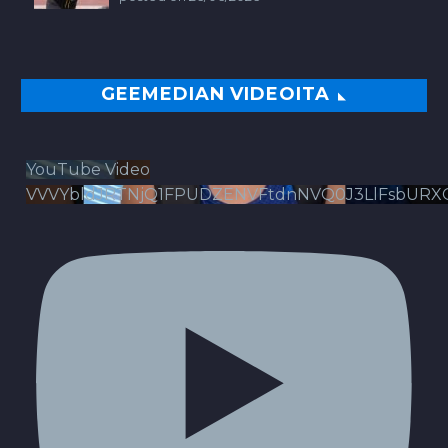
GEEMEDIAN VIDEOITA
YouTube Video
VVVYbldJRTNjQ1FPUDZENVFtdnNVQ0J3LlFsbURX