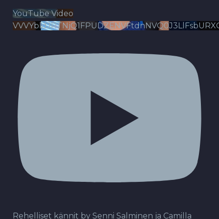
YouTube Video
VVVYbldJRTNjQ1FPUDZENVFtdnNVQ0J3LlFsbURX
Rehelliset kännit by Senni Salminen ja Camilla