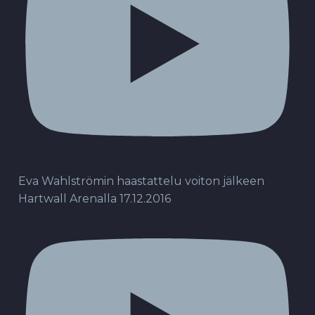
Eva Wahlströmin haastattelu voiton jälkeen
Hartwall Arenalla 17.12.2016