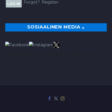
Forgot?
Register
SOSIAALINEN MEDIA
TÄÄLTÄ PARHAAT VINKIT BETSEIHIN NOIN 113.00% ROI:LLA