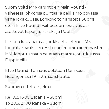
Suomi voitti MM-karsintojen Main Round -
vaiheessa lohkonsa puhtaalla pelillä Moldovassa
viime lokakuussa. Lohkovoiton ansiosta Suomi
eteni Elite Round -vaiheeseen, jossa vastaan
asettuvat Espanja, Ranska ja Puola.
Lohkon kaksi parasta joukkuetta etenee MM-
lopputurnaukseen. Historian ensimmäinen naisten
MM-lopputurnaus pelataan marras-joulukuussa
Filippiineillä.
Elite Round -turnaus pelataan Ranskassa
Besançonissa
19.–22. maaliskuuta
.
Suomen otteluohjelma
Ke
19.3. 16.00
Espanja – Suomi
To
20.3. 21.00
Ranska – Suomi