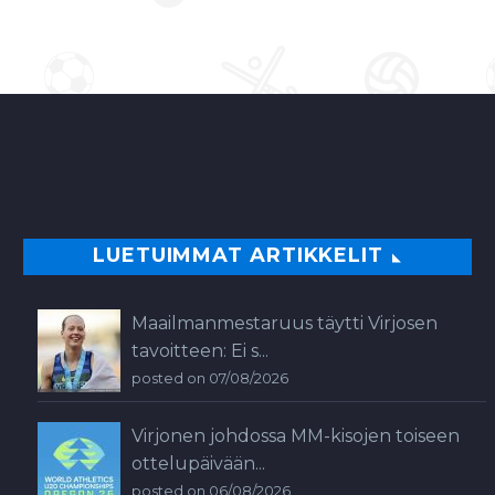
LUETUIMMAT ARTIKKELIT
Maailmanmestaruus täytti Virjosen
tavoitteen: Ei s...
posted on 07/08/2026
Virjonen johdossa MM-kisojen toiseen
ottelupäivään...
posted on 06/08/2026