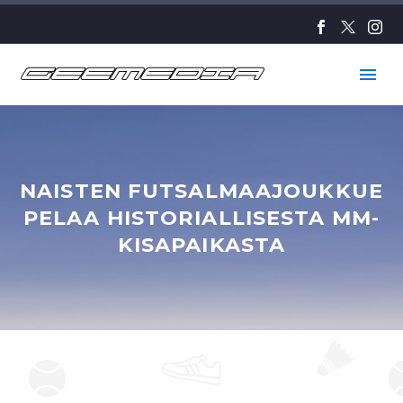
NAISTEN FUTSALMAAJOUKKUE
PELAA HISTORIALLISESTA MM-
KISAPAIKASTA