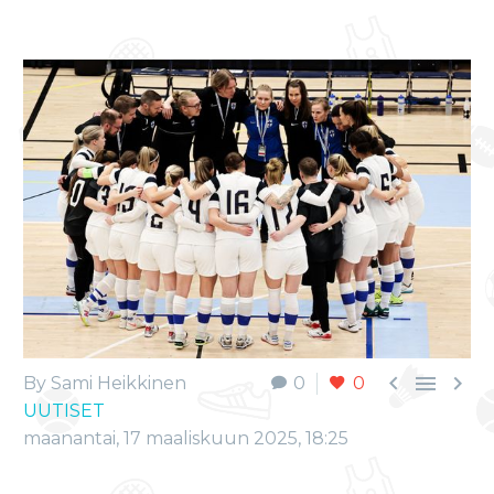



By Sami Heikkinen
0
0
UUTISET
maanantai, 17 maaliskuun 2025, 18:25