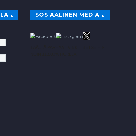
ILA
SOSIAALINEN MEDIA
TÄÄLTÄ PARHAAT VINKIT BETSEIHIN
NOIN 113.00% ROI:LLA