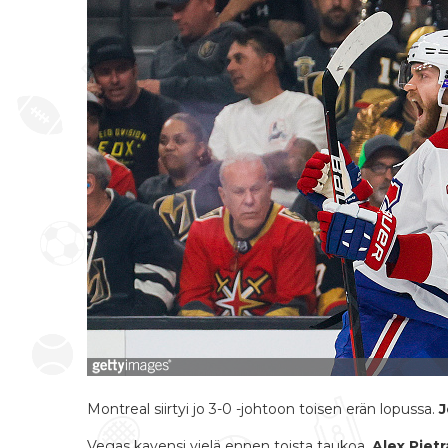
Montreal siirtyi jo 3-0 -johtoon toisen erän lopussa.
J
Vegas kavensi vielä ennen toista taukoa.
Alex Piet