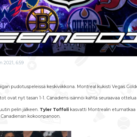
n 2021, 6:59
iigan pudotuspeleissä keskiviikkona. Montreal kukisti Vegas Golde
itot ovat nyt tasan 1-1. Canadiens isännöi kahta seuraavaa ottelu
utin pelin jälkeen.
Tyler Toffoli
kasvatti Montrealin etumatka
un Canadiensin kokoonpanoon.