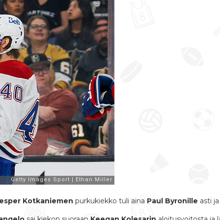
esper Kotkaniemen
purkukiekko tuli aina
Paul Byronille
asti j
rangelo
sai kiekon suoraan
Keegan Kolesarin
aloitusvoitosta ja 