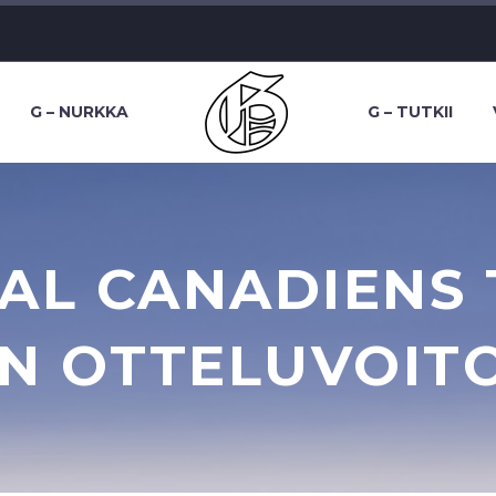
G – NURKKA
G – TUTKII
L CANADIENS 
N OTTELUVOITO