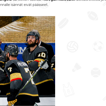
nalle isännät eivät päässeet.