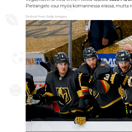
Pietrangelo osui myös kolmannessa erässä, mutta rin
Embed from Getty Images