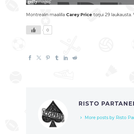
Montrealin maalilla
Carey Price
torjui 29 laukausta.
0
RISTO PARTAN
More posts by Risto Pa