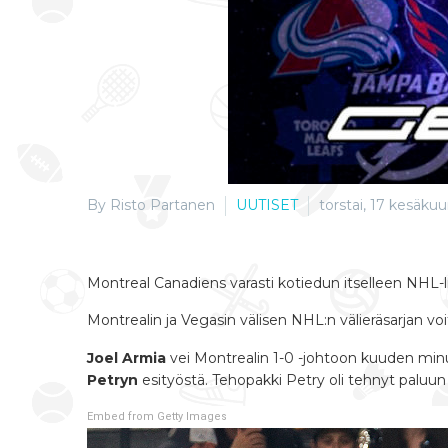
By Risto Partanen
UUTISET
torstai, 17 kesäkuu
Montreal Canadiens varasti kotiedun itselleen NHL-l
Montrealin ja Vegasin välisen NHL:n välieräsarjan vo
Joel Armia
vei Montrealin 1-0 -johtoon kuuden minu
Petryn
esityöstä. Tehopakki Petry oli tehnyt palu
Embed from Getty Images