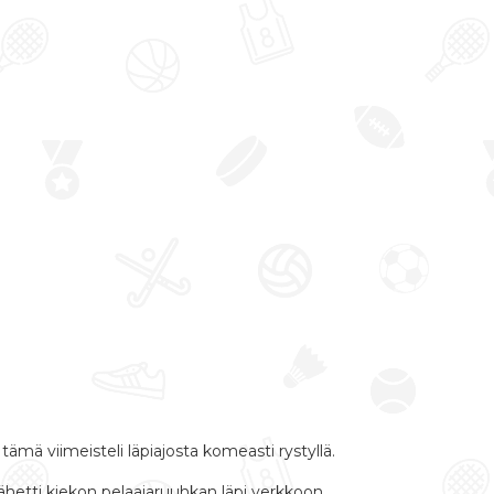
a tämä viimeisteli läpiajosta komeasti rystyllä.
lähetti kiekon pelaajaruuhkan läpi verkkoon.