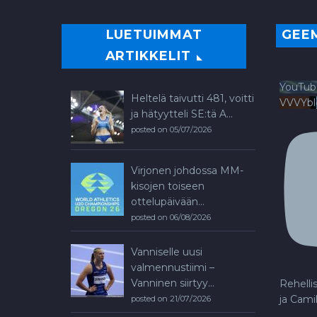
LUETUIMMAT
GEE
ARTIKKELIT
YouTub
Heltelä taivutti 481, voitti
VVVYb
ja hätyytteli SE:tä A...
posted on 05/07/2026
Virjonen johdossa MM-
kisojen toiseen
ottelupäivään...
posted on 06/08/2026
Vanniselle uusi
valmennustiimi –
Vanninen siirtyy...
Rehelli
ja Cami
posted on 21/07/2026