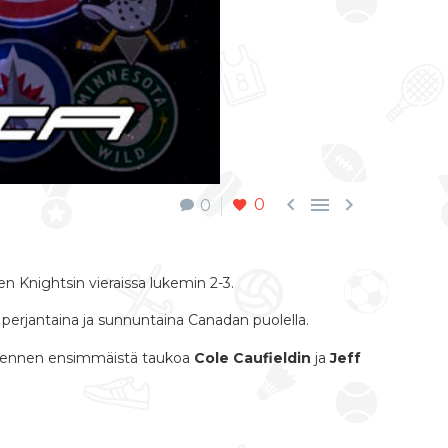



0
0
n Knightsin vieraissa lukemin 2-3.
a perjantaina ja sunnuntaina Canadan puolella.
a ennen ensimmäistä taukoa
Cole Caufieldin
ja
Jeff