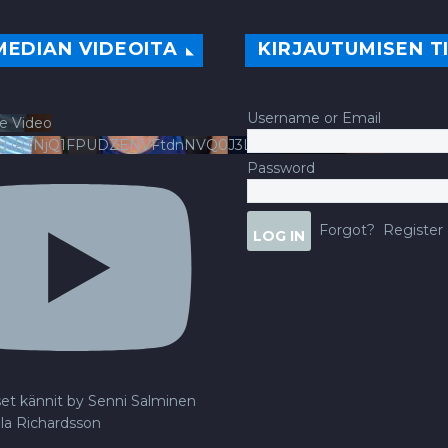
MEDIAN VIDEOITA
KIRJAUTUMISEN T
Username or Email
e Video
ldJRTNjQ1FPUDZENVFtdnNVQ0J3LlFsbURXQWNIYldv
Password
Forgot?
Register
set kännit by Senni Salminen
lla Richardsson