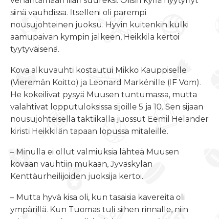
venähtämään liian suureksi. Olisin kyllä hyytynyt
siinä vauhdissa. Itselleni oli parempi
nousujohteinen juoksu. Hyvin kuitenkin kulki
aamupäivän kympin jälkeen, Heikkilä kertoi
tyytyväisenä.
Kova alkuvauhti kostautui Mikko Kauppiselle
(Vieremän Koitto) ja Leonard Markénille (IF Vom).
He kokeilivat pysyä Muusen tuntumassa, mutta
valahtivat lopputuloksissa sijoille 5 ja 10. Sen sijaan
nousujohteisella taktiikalla juossut Eemil Helander
kiristi Heikkilän tapaan lopussa mitaleille.
– Minulla ei ollut valmiuksia lähteä Muusen
kovaan vauhtiin mukaan, Jyväskylän
Kenttäurheilijoiden juoksija kertoi.
– Mutta hyvä kisa oli, kun tasaisia kavereita oli
ympärillä. Kun Tuomas tuli siihen rinnalle, niin