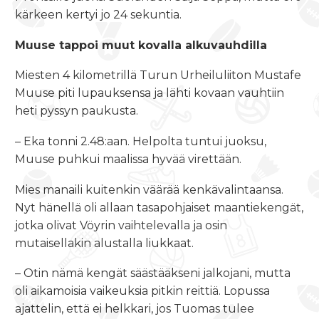
kärkeen kertyi jo 24 sekuntia.
Muuse tappoi muut kovalla alkuvauhdilla
Miesten 4 kilometrillä Turun Urheiluliiton Mustafe
Muuse piti lupauksensa ja lähti kovaan vauhtiin
heti pyssyn paukusta.
– Eka tonni 2.48:aan. Helpolta tuntui juoksu,
Muuse puhkui maalissa hyvää virettään.
Mies manaili kuitenkin väärää kenkävalintaansa.
Nyt hänellä oli allaan tasapohjaiset maantiekengät,
jotka olivat Vöyrin vaihtelevalla ja osin
mutaisellakin alustalla liukkaat.
– Otin nämä kengät säästääkseni jalkojani, mutta
oli aikamoisia vaikeuksia pitkin reittiä. Lopussa
ajattelin, että ei helkkari, jos Tuomas tulee