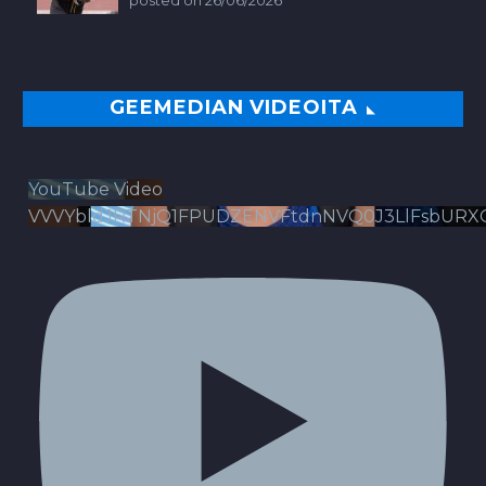
posted on 26/06/2026
GEEMEDIAN VIDEOITA
YouTube Video
VVVYbldJRTNjQ1FPUDZENVFtdnNVQ0J3LlFsbURX