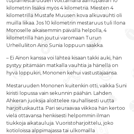
tuplamestaruuden voittamalla aamupäivän 10
kilometrin lisäksi myös 4 kilometriä. Miesten 4
kilometrillä Mustafe Muusen kova alkuvauhti oli
muilla liikaa. Jos 10 kilometrin mestaruus tuli Ilona
Monoselle aikaisemmin päivällä helpolla, 4
kilometrillä hän joutui varomaan Turun
Urheiluliiton Aino Sunia loppuun saakka.
– Ei Ainon kanssa voi lähteä kisaan takki auki, hän
pystyy pitämään matkalla vauhtia ja hänellä on
hyvä loppukiri, Mononen kehui vastustajaansa.
Mestaruuden Mononen kuitenkin otti, vaikka Suni
kiristi lopussa vain sekunnin päähän. Lahden
Ahkeran juoksija aloittelee rauhallisesti uutta
harjoituskautta. Pari seuraavaa viikkoa hän kertoo
vielä ottavansa henkisesti helpommin ilman
tiukkoja aikatauluja. Vuoristoharjoittelu, joko
kotioloissa alppimajassa tai ulkomailla