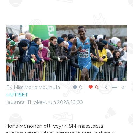



By Miss Maria Maunula
0
0
UUTISET
lauantai, 11 lokakuun 2025, 19:09
Ilona Mononen otti Vöyrin SM-maastoissa