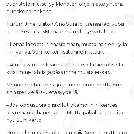
vuoristoleirillä, säilyy Monosen ohjelmassa yhtenä
punaisena lankana.
Turun Urheiluliiton Aino Suni löi itsensä läpi vuosi
sitten keväällä SM-maastojen yllätysvoitollaan.
– Ilonaa lähdettiin haastamaan, mutta hän on kyllä
niin vahva, Suni kertoi kisatunnelmistaan.
– Alussa vauhti oli rauhallista. Toisella kierroksella
kiristimme tahtia ja pääsimme muista eroon.
Mononen ehti tehdä jo kunnon eron, mutta Suni
sinnitteli vielä iskuetäisyydellä.
– Jos loppusuora olisi ollut pitempi, niin kenties
olisin saanut hänet kiinni. Mutta pahalta tuntui jo
nyt, Suni kertoi.
Pronssille juoksi Suolahden Saija Seppä, mutta ero