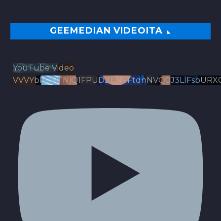
GEEMEDIAN VIDEOITA
YouTube Video
VVVYbldJRTNjQ1FPUDZENVFtdnNVQ0J3LlFsbURX