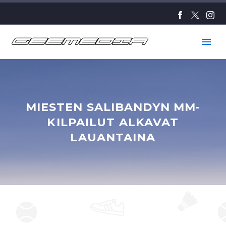
MIESTEN SALIBANDYN MM-
KILPAILUT ALKAVAT
LAUANTAINA