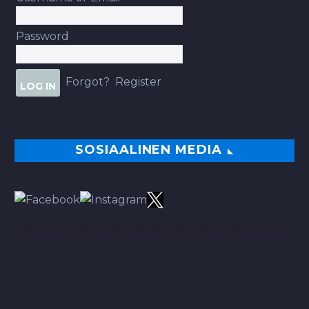
Password
Forgot?
Register
SOSIAALINEN MEDIA
TÄÄLTÄ PARHAAT VINKIT BETSEIHIN NOIN 113.00% ROI:LLA