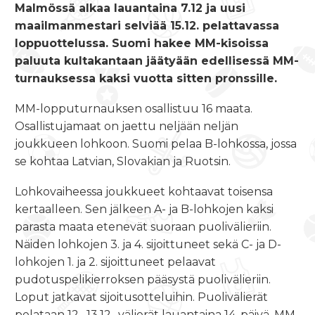
Malmössä alkaa
lauantaina 7.12
ja uusi
maailmanmestari selviää 15.12. pelattavassa
loppuottelussa. Suomi hakee MM-kisoissa
paluuta kultakantaan jäätyään edellisessä MM-
turnauksessa kaksi vuotta sitten pronssille.
MM-lopputurnauksen osallistuu 16 maata.
Osallistujamaat on jaettu neljään neljän
joukkueen lohkoon. Suomi pelaa B-lohkossa, jossa
se kohtaa Latvian, Slovakian ja Ruotsin.
Lohkovaiheessa joukkueet kohtaavat toisensa
kertaalleen. Sen jälkeen A- ja B-lohkojen kaksi
parasta maata etenevät suoraan puolivälieriin.
Näiden lohkojen 3. ja 4. sijoittuneet sekä C- ja D-
lohkojen 1. ja 2. sijoittuneet pelaavat
pudotuspelikierroksen pääsystä puolivälieriin.
Loput jatkavat sijoitusotteluihin. Puolivälierät
pelataan
12.–13.12.
, välierät lauantaina 14. päivä. MM-