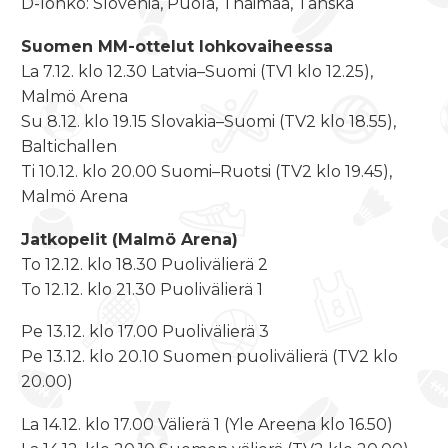
D-lohko: Slovenia, Puola, Thaimaa, Tanska
Suomen MM-ottelut lohkovaiheessa
La
7.12. klo 12.30
Latvia–Suomi (TV1
klo 12.25
),
Malmö Arena
Su
8.12. klo 19.15
Slovakia–Suomi (TV2
klo 18.55
),
Baltichallen
Ti
10.12. klo 20.00
Suomi–Ruotsi (TV2
klo 19.45
),
Malmö Arena
Jatkopelit (Malmö Arena)
To
12.12. klo 18.30
Puolivälierä
2
To 12.12
. klo 21.30 Puolivälierä 1
Pe
13.12. klo 17.00
Puolivälierä 3
Pe
13.12. klo 20.10
Suomen puolivälierä (TV2
klo
20.00
)
La
14.12. klo 17.00
Välierä 1 (Yle Areena
klo 16.50
)