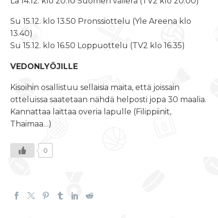
La
14.12. klo 20.10
Suomen välierä (TV2
klo 20.00
)
Su
15.12. klo 13.50
Pronssiottelu (Yle Areena
klo
13.40
)
Su
15.12. klo 16.50
Loppuottelu (TV2
klo 16.35
)
VEDONLYÖJILLE
Kisoihin osallistuu sellaisia maita, että joissain
otteluissa saatetaan nähdä helposti jopa 30 maalia.
Kannattaa laittaa overia lapulle (Filippiinit,
Thaimaa…)
0