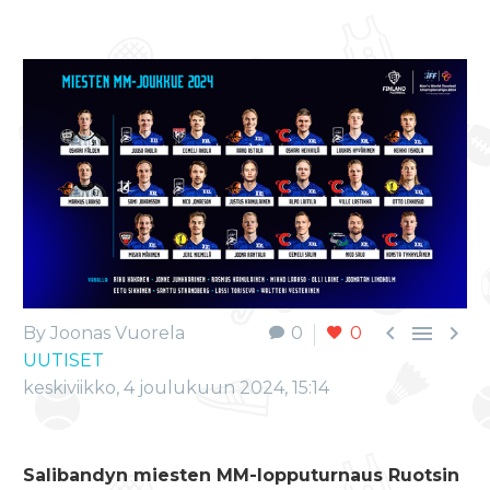



By Joonas Vuorela
0
0
UUTISET
keskiviikko, 4 joulukuun 2024, 15:14
Salibandyn miesten MM-lopputurnaus Ruotsin