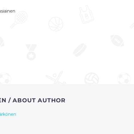
usiainen
EN
/ ABOUT AUTHOR
ärkönen