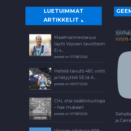
LUETUIMMAT
GEE
ARTIKKELIT
YouTub
Maailmanmestaruus
VVVYb
täytti Virjosen tavoitteen:
Ei s...
posted on 07/08/2026
Heltelä taivutti 481, voitti
ja hätyytteli SE:tä A...
posted on 05/07/2026
CHL etsii sisällöntuottajia
– hae mukaan!
Rehelli
posted on 07/08/2026
ja Cami
Virjonen johdossa MM-