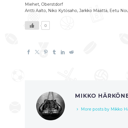
Miehet, Oberstdorf
Antti Aalto, Niko Kytösaho, Jarkko Määttä, Eetu No
0
MIKKO HÄRKÖN
More posts by Mikko H