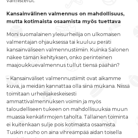
valmistelut.
Kansainvälinen valmennus on mahdollisuus,
mutta kotimaista osaamista myös tuettava
Moni suomalainen yleisurheilija on ulkomaisen
valmentajan ohjauksessa tai kuuluu peräti
kansainväliseen valmennustiimiin. Kuinka Salonen
näkee tämän kehityksen, onko perinteinen
maajoukkuevalmennus tullut tiensä päähän?
– Kansainväliset valmennustiimit ovat aikamme
kuva, ja meidän kannattaa olla siinä mukana. Niissä
toimitaan urheilijakeskeisesti
ammattivalmennuksen voimin ja myös
taloudelliseen tukeen on mahdollisuuksia muun
muassa kenkäfirmojen taholta. Tällainen toiminta
ei kuitenkaan sulje pois kotimaista osaamista.
Tuskin ruoho on aina vihreämpää aidan toisella