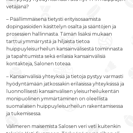
vetäjänä?
– Päällimmäisenä tietysti erityisosaamista
dopingasioiden käsittelyn osalta ja sääntöjen ja
prosessien hallinnasta. Tämän lisäksi mukaan
tarttui ymmärrystä ja hiljaista tietoa
huippuyleisurheilun kansainvälisestä toiminnasta
ja tapahtumista sekä erilaisia kansainvälisiä
kontakteja, Salonen toteaa.
– Kansainvälisiä yhteyksiä ja tietoja pystyy varmasti
hyödyntämään jatkossakin erilaisissa yhteyksissä ja
luonnollisesti kansainvälisen yleisurheilukentän
monipuolinen ymmärtäminen on oleellista
suomalaisen huippuyleisurheilun rakentamisessa
ja tukemisessa.
Välimeren maisemista Salosen veri veti kuitenkin