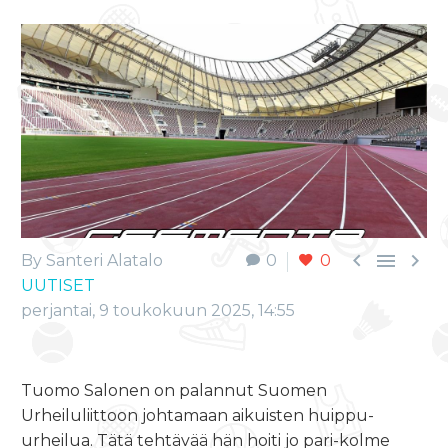



By Santeri Alatalo
0
0
UUTISET
perjantai, 9 toukokuun 2025, 14:55
Tuomo Salonen on palannut Suomen
Urheiluliittoon johtamaan aikuisten huippu-
urheilua. Tätä tehtävää hän hoiti jo pari-kolme