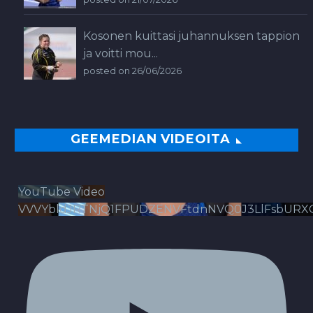
Kosonen kuittasi juhannuksen tappion
ja voitti mou...
posted on 26/06/2026
GEEMEDIAN VIDEOITA
YouTube Video
VVVYbldJRTNjQ1FPUDZENVFtdnNVQ0J3LlFsbURX