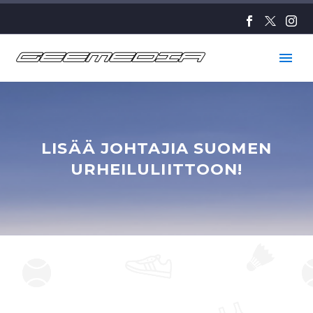
LISÄÄ JOHTAJIA SUOMEN
URHEILULIITTOON!