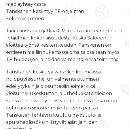
mediayhteyksistä.
Tanskanen keskittyy TF-ohjelman
kokonaisuuteen
Jani Tanskanen jatkaa GM-roolissaan Team Finland
-ohjelman kokonaisuudesta. Koska Salonen
aloittaa työnsä kesken kauden, Tanskanen on
entiseen malliin tukemassa omalta osaltaan myös
TF-huippujen ja heidän valmentajiensa toimintaa.
Tanskanen keskittyy varsinkin kotimaassa
huippuyleisurheilun valmentautumisen
edellytyksiin ja olosuhteisiin esimerkiksi
yleisurheilukeskusten ja urheiluakatemioiden
kanssa tehtävän yhteistyön muodossa sekä muu
kotimaisen sidosryhmäyhteistyön parissa.
Tanskasen tehtäviin kuuluu myös tuki- ja
apurahapäätöksiin liittyvät asiat ja niiden