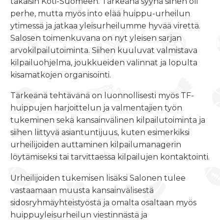
takaisin Koti-Suomeen. Tärkeänä syynä siihen oli
perhe, mutta myös into elää huippu-urheilun
ytimessä ja jatkaa yleisurheilumme hyvää virettä.
Salosen toimenkuvana on nyt yleisen sarjan
arvokilpailutoiminta. Siihen kuuluvat valmistava
kilpailuohjelma, joukkueiden valinnat ja lopulta
kisamatkojen organisointi.
Tärkeänä tehtävänä on luonnollisesti myös TF-
huippujen harjoittelun ja valmentajien työn
tukeminen sekä kansainvälinen kilpailutoiminta ja
siihen liittyvä asiantuntijuus, kuten esimerkiksi
urheilijoiden auttaminen kilpailumanagerin
löytämiseksi tai tarvittaessa kilpailujen kontaktointi.
Urheilijoiden tukemisen lisäksi Salonen tulee
vastaamaan muusta kansainvälisestä
sidosryhmäyhteistyöstä ja omalta osaltaan myös
huippuyleisurheilun viestinnästä ja