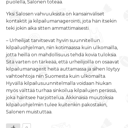
puolella, Salonen toteaa.
Yksi Salosen vahvuuksista on kansainväliset
kontaktit ja kilpailumanagerointi, jota hän itsekin
teki jokin aika sitten ammattimaisesti.
– Urheilijat tarvitsevat hyvin suunnitellun
kilpailuohjelman, niin kotimaassa kuin ulkomailla,
jotta heillä on mahdollisuus tehdä kovia tuloksia.
Sitä varten on tärkeää, että urheilijoilla on osaavat
kilpailumanagerit heitä auttamassa ja siihen löytyy
vaihtoehtoja niin Suomesta kuin ulkomailta.
Hyvällä kilpailusuunnitelmalla voidaan hiukan
myös välttää turhaa sinkoilua kilpailujen perässä,
joka häiritsee harjoittelua. Äkkinäisiä muutoksia
kilpailuohjelmiin tulee kuitenkin pakostakin,
Salonen muistuttaa.
0