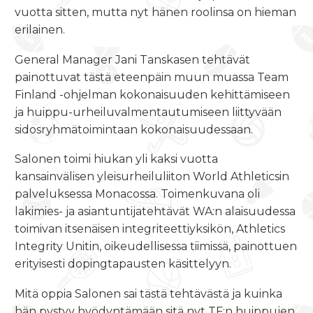
vuotta sitten, mutta nyt hänen roolinsa on hieman
erilainen.
General Manager Jani Tanskasen tehtävät
painottuvat tästä eteenpäin muun muassa Team
Finland -ohjelman kokonaisuuden kehittämiseen
ja huippu-urheiluvalmentautumiseen liittyvään
sidosryhmätoimintaan kokonaisuudessaan.
Salonen toimi hiukan yli kaksi vuotta
kansainvälisen yleisurheiluliiton World Athleticsin
palveluksessa Monacossa. Toimenkuvana oli
lakimies- ja asiantuntijatehtävät WA:n alaisuudessa
toimivan itsenäisen integriteettiyksikön, Athletics
Integrity Unitin, oikeudellisessa tiimissä, painottuen
erityisesti dopingtapausten käsittelyyn.
Mitä oppia Salonen sai tästä tehtävästä ja kuinka
hän pystyy hyödyntämään sitä nyt TF:n huippujen