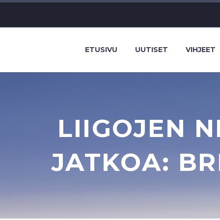
ETUSIVU
UUTISET
VIHJEET
LIIGOJEN N
JATKOA: BR