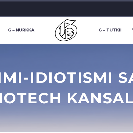
G – NURKKA
G – TUTKII
IMI-IDIOTISMI 
IOTECH KANSAL