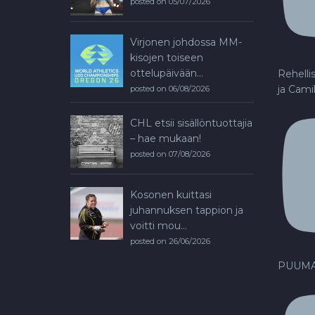
posted on 05/07/2026
Virjonen johdossa MM-
kisojen toiseen
ottelupäivään...
Rehelli
ja Cami
posted on 06/08/2026
CHL etsii sisällöntuottajia
– hae mukaan!
posted on 07/08/2026
Kosonen kuittasi
juhannuksen tappion ja
voitti mou...
posted on 26/06/2026
PUUMA