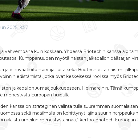
un 2025, 9:57
 ja vahvempana kuin koskaan. Yhdessä Briotechin kanssa aloit
ipputasoa. Kumppanuuden myötä naisten jalkapallon pääsarjan vir
 ja innovaatioita – arvoja, joita sekä Briotech että naisten jalkap
voinnin edistämistä, jotka ovat keskeisessä roolissa myös Briotec
 naisten jalkapallon A-maajoukkueeseen, Helmareihin. Tämä kum
e menestystä Euroopan huipulla.
reiden kanssa on strateginen valinta tulla suuremman suomalaisen 
Suomessa sekä maailmalla on kehittynyt lajina suurin harppauksin
alaista urheilun menestystarinaa,” kertoo Briotech Euroopan 