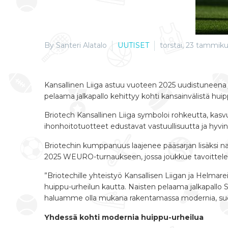
By Santeri Alatalo
UUTISET
torstai, 23 tammiku
Kansallinen Liiga astuu vuoteen 2025 uudistuneena
pelaama jalkapallo kehittyy kohti kansainvälistä hu
Briotech Kansallinen Liiga symboloi rohkeutta, kasvua
ihonhoitotuotteet edustavat vastuullisuutta ja hyvin
Briotechin kumppanuus laajenee pääsarjan lisäksi
2025 WEURO-turnaukseen, jossa joukkue tavoittele
”Briotechille yhteistyö Kansallisen Liigan ja Helma
huippu-urheilun kautta. Naisten pelaama jalkapallo 
haluamme olla mukana rakentamassa modernia, suom
Yhdessä kohti modernia huippu-urheilua