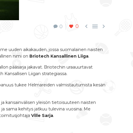



0
0
amme uuden aikakauden, jossa suomalainen naisten
allinen nimi on
Briotech Kansallinen Liiga
.
allon pääsarja jakavat. Briotechin uraauurtavat
h Kansallisen Liigan strategiassa.
ppanuus tukee Helmareiden valmistautumista kesän
ja kansainvälisen yleisön tietoisuuteen naisten
 ja sama kehitys jatkuu tulevina vuosina. Me
toimitusjohtaja
Ville Sarja
.