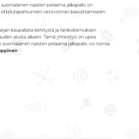
ä suomalainen naisten pelaama jalkapallo on
vasti ottelutapahtumien vetovoiman kasvattamiseen
jan kaupallista kehitystä ja fanikokemuksen
kauden alusta alkaen. Tämä yhteistyö on upea
en suomalainen naisten pelaama jalkapallo voi toimia
uppinen
.