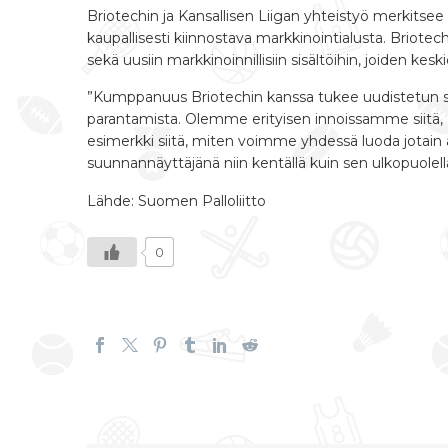
Briotechin ja Kansallisen Liigan yhteistyö merkitse
kaupallisesti kiinnostava markkinointialusta. Briot
sekä uusiin markkinoinnillisiin sisältöihin, joiden keski
”Kumppanuus Briotechin kanssa tukee uudistetun st
parantamista. Olemme erityisen innoissamme siitä, e
esimerkki siitä, miten voimme yhdessä luoda jotain a
suunnannäyttäjänä niin kentällä kuin sen ulkopuolell
Lähde: Suomen Palloliitto
0