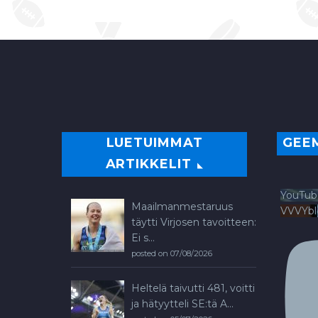
LUETUIMMAT
GEE
ARTIKKELIT
YouTub
Maailmanmestaruus
VVVYb
täytti Virjosen tavoitteen:
Ei s...
posted on 07/08/2026
Heltelä taivutti 481, voitti
ja hätyytteli SE:tä A...