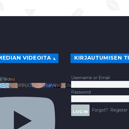
MEDIAN VIDEOITA
KIRJAUTUMISEN T
Username or Email
e Video
ldJRTNjQ1FPUDZENVFtdnNVQ0J3LlFsbURXQWNIYldv
Password
Forgot?
Register