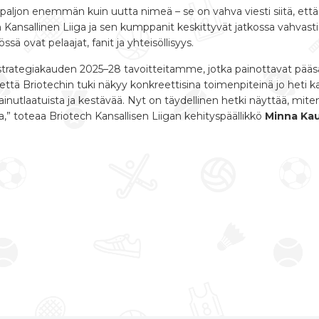
e paljon enemmän kuin uutta nimeä – se on vahva viesti siitä, ett
ech Kansallinen Liiga ja sen kumppanit keskittyvät jatkossa vah
össä ovat pelaajat, fanit ja yhteisöllisyys.
rategiakauden 2025–28 tavoitteitamme, jotka painottavat pääsar
ttä Briotechin tuki näkyy konkreettisina toimenpiteinä jo heti 
inutlaatuista ja kestävää. Nyt on täydellinen hetki näyttää, mit
a,” toteaa Briotech Kansallisen Liigan kehityspäällikkö
Minna Ka