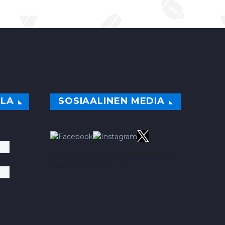
ILA
SOSIAALINEN MEDIA
TÄÄLTÄ PARHAAT VINKIT BETSEIHIN
NOIN 113.00% ROI:LLA