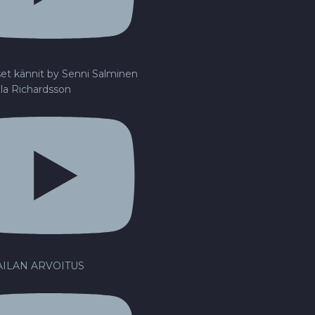
set kännit by Senni Salminen
lla Richardsson
ILAN ARVOITUS