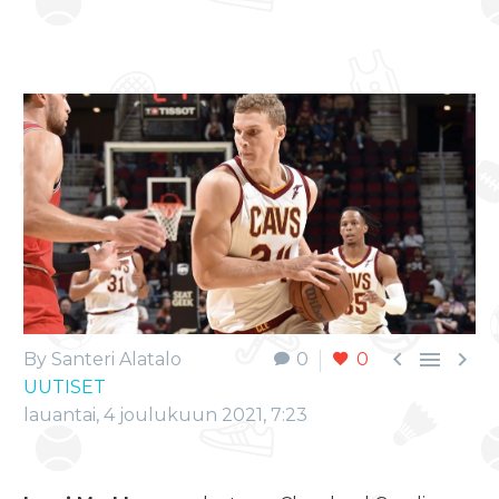



By Santeri Alatalo
0
0
UUTISET
lauantai, 4 joulukuun 2021, 7:23