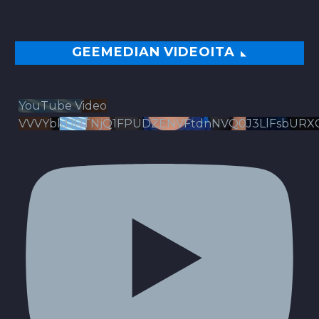
GEEMEDIAN VIDEOITA
YouTube Video
VVVYbldJRTNjQ1FPUDZENVFtdnNVQ0J3LlFsbURX