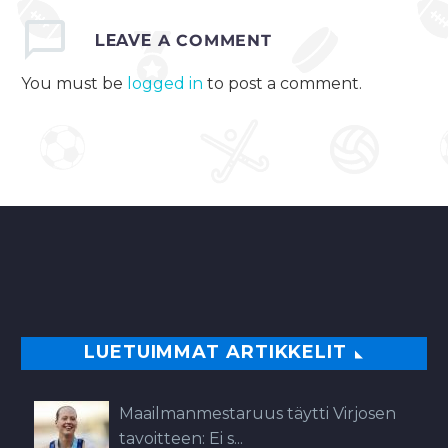
LEAVE
A COMMENT
You must be
logged in
to post a comment.
LUETUIMMAT ARTIKKELIT
Maailmanmestaruus täytti Virjosen
tavoitteen: Ei s...