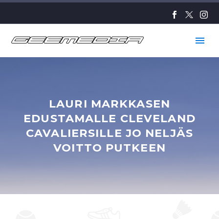
LAURI MARKKASEN
EDUSTAMALLE CLEVELAND
CAVALIERSILLE JO NELJÄS
VOITTO PUTKEEN