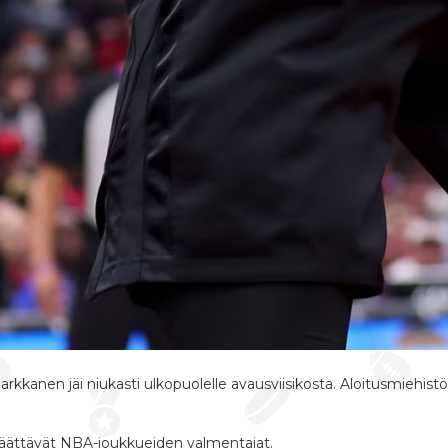
Markkanen jäi niukasti ulkopuolelle avausviisikosta. Aloitusmiehist
 päättävät NBA-joukkueiden valmentajat.