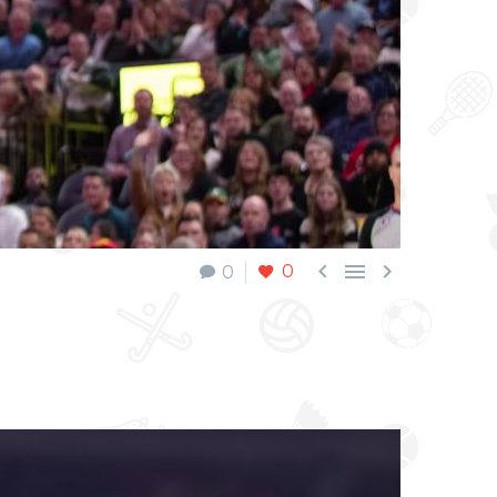



0
0