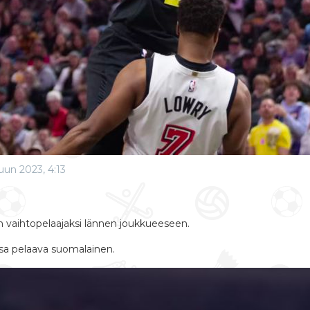
uun 2023, 4:13
n vaihtopelaajaksi lännen joukkueeseen.
a pelaava suomalainen.