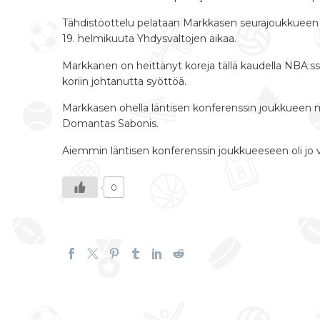
Tähdistöottelu pelataan Markkasen seurajoukkueen U
19. helmikuuta Yhdysvaltojen aikaa.
Markkanen on heittänyt koreja tällä kaudella NBA:ssa
koriin johtanutta syöttöä.
Markkasen ohella läntisen konferenssin joukkueen mu
Domantas Sabonis.
Aiemmin läntisen konferenssin joukkueeseen oli jo v
0