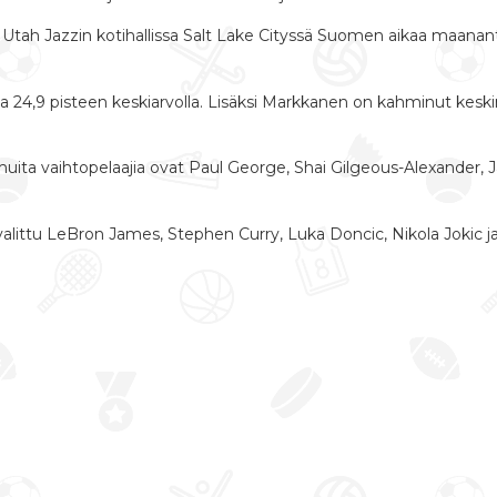
tah Jazzin kotihallissa Salt Lake Cityssä Suomen aikaa maanant
 24,9 pisteen keskiarvolla. Lisäksi Markkanen on kahminut keskim
ita vaihtopelaajia ovat Paul George, Shai Gilgeous-Alexander, Jar
alittu LeBron James, Stephen Curry, Luka Doncic, Nikola Jokic j