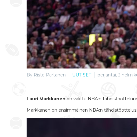
By Risto Partanen
UUTISET
perjantai, 3 helmik
Lauri Markkanen
on valittu NBA:n tähdistöotteluu
Markkanen on ensimmäinen NBA:n tähdistöotteluss