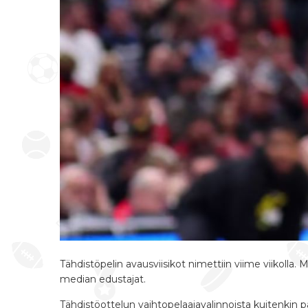
Tähdistöpelin avausviisikot nimettiin viime viikolla. 
median edustajat.
Tähdistöottelun vaihtopelaajavalinnoista kuitenkin