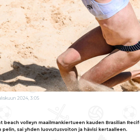
liskuun 2024, 3:05
vat beach volleyn maailmankiertueen kauden Brasilian Reci
 pelin, sai yhden luovutusvoiton ja hävisi kertaalleen.