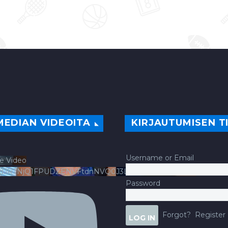
MEDIAN VIDEOITA
KIRJAUTUMISEN T
Username or Email
e Video
ldJRTNjQ1FPUDZENVFtdnNVQ0J3LlFsbURXQWNIYldv
Password
Forgot?
Register