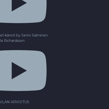
set kännit by Senni Salminen
lla Richardsson
ILAN ARVOITUS