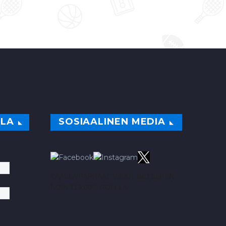
ILA
SOSIAALINEN MEDIA
TÄÄLTÄ PARHAAT VINKIT BETSEIHIN
NOIN 113.00% ROI:LLA