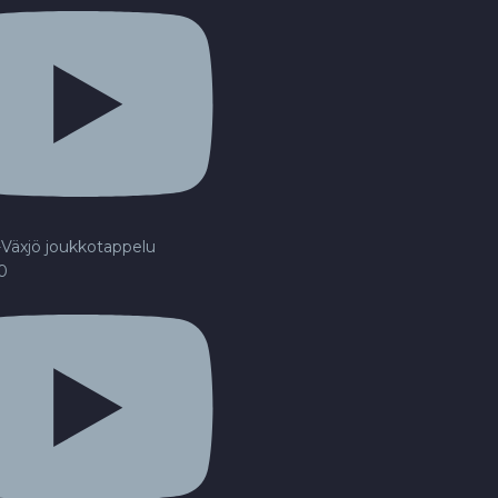
Växjö joukkotappelu
20