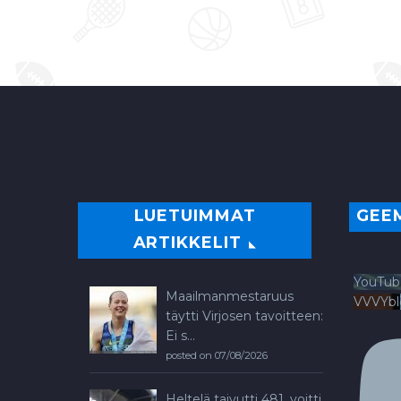
LUETUIMMAT
GEE
ARTIKKELIT
YouTub
Maailmanmestaruus
VVVYb
täytti Virjosen tavoitteen:
Ei s...
posted on 07/08/2026
Heltelä taivutti 481, voitti