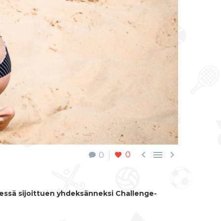



0
0
fessä sijoittuen yhdeksänneksi Challenge-