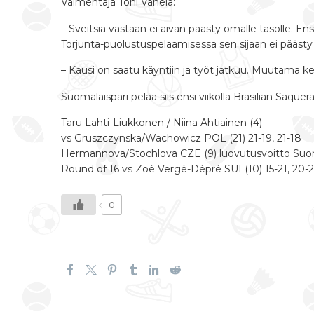
Valmentaja Toni Vahela:
– Sveitsiä vastaan ei aivan päästy omalle tasolle. E
Torjunta-puolustuspelaamisessa sen sijaan ei päästy 
– Kausi on saatu käyntiin ja työt jatkuu. Muutama 
Suomalaispari pelaa siis ensi viikolla Brasilian Saqu
Taru Lahti-Liukkonen / Niina Ahtiainen (4)
vs Gruszczynska/Wachowicz POL (21) 21-19, 21-18
Hermannova/Stochlova CZE (9) luovutusvoitto Suo
Round of 16 vs Zoé Vergé-Dépré SUI (10) 15-21, 20-
0