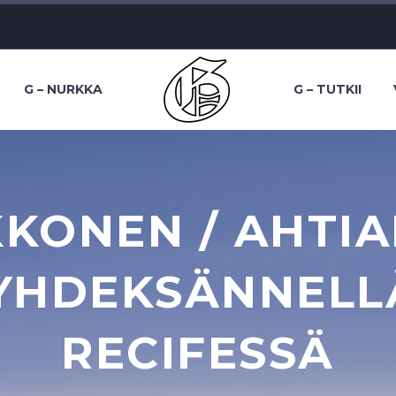
G – NURKKA
G – TUTKII
KKONEN / AHTIA
YHDEKSÄNNELLÄ
RECIFESSÄ