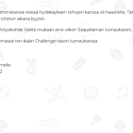
nsimmäisessä erässä hyökkäyksen tehojen kanssa oli haasteita. Tät
ottelun aikana kyytiin.
kehityskohde täältä mukaan ensi viikon Saqueraman turnaukseen, 
eramassa niin ikään Challenge-tason turnauksessa.
melle
22