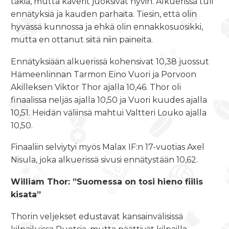
takia, mutta kaverit juoksivat hyvin. Alkuerissä tuli
ennätyksiä ja kauden parhaita. Tiesin, että olin
hyvässä kunnossa ja ehkä olin ennakkosuosikki,
mutta en ottanut siitä niin paineita.
Ennätyksiään alkuerissä kohensivat 10,38 juossut
Hämeenlinnan Tarmon Eino Vuori ja Porvoon
Akilleksen Viktor Thor ajalla 10,46. Thor oli
finaalissa neljäs ajalla 10,50 ja Vuori kuudes ajalla
10,51. Heidän väliinsä mahtui Valtteri Louko ajalla
10,50.
Finaaliin selviytyi myös Malax IF:n 17-vuotias Axel
Nisula, joka alkuerissä sivusi ennätystään 10,62.
William Thor: ”Suomessa on tosi hieno fiilis
kisata”
Thorin veljekset edustavat kansainvälisissä