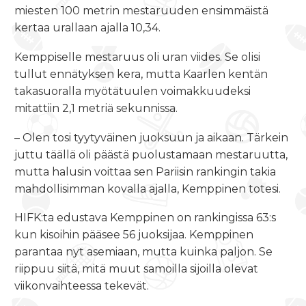
miesten 100 metrin mestaruuden ensimmäistä
kertaa urallaan ajalla 10,34.
Kemppiselle mestaruus oli uran viides. Se olisi
tullut ennätyksen kera, mutta Kaarlen kentän
takasuoralla myötätuulen voimakkuudeksi
mitattiin 2,1 metriä sekunnissa.
– Olen tosi tyytyväinen juoksuun ja aikaan. Tärkein
juttu täällä oli päästä puolustamaan mestaruutta,
mutta halusin voittaa sen Pariisin rankingin takia
mahdollisimman kovalla ajalla, Kemppinen totesi.
HIFK:ta edustava Kemppinen on rankingissa 63:s
kun kisoihin pääsee 56 juoksijaa. Kemppinen
parantaa nyt asemiaan, mutta kuinka paljon. Se
riippuu siitä, mitä muut samoilla sijoilla olevat
viikonvaihteessa tekevät.