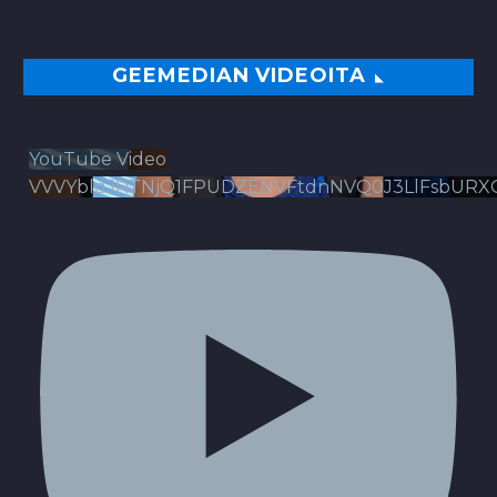
GEEMEDIAN VIDEOITA
YouTube Video
VVVYbldJRTNjQ1FPUDZENVFtdnNVQ0J3LlFsbURX