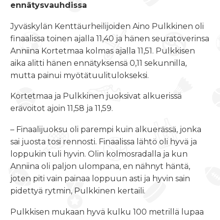
ennätysvauhdissa
Jyväskylän Kenttäurheilijoiden Aino Pulkkinen oli
finaalissa toinen ajalla 11,40 ja hänen seuratoverinsa
Anniina Kortetmaa kolmas ajalla 11,51. Pulkkisen
aika alitti hänen ennätyksensä 0,11 sekunnilla,
mutta painui myötätuulitulokseksi.
Kortetmaa ja Pulkkinen juoksivat alkuerissä
erävoitot ajoin 11,58 ja 11,59.
– Finaalijuoksu oli parempi kuin alkuerässä, jonka
sai juosta tosi rennosti. Finaalissa lähtö oli hyvä ja
loppukin tuli hyvin. Olin kolmosradalla ja kun
Anniina oli paljon ulompana, en nähnyt häntä,
joten piti vain painaa loppuun asti ja hyvin sain
pidettyä rytmin, Pulkkinen kertaili.
Pulkkisen mukaan hyvä kulku 100 metrillä lupaa