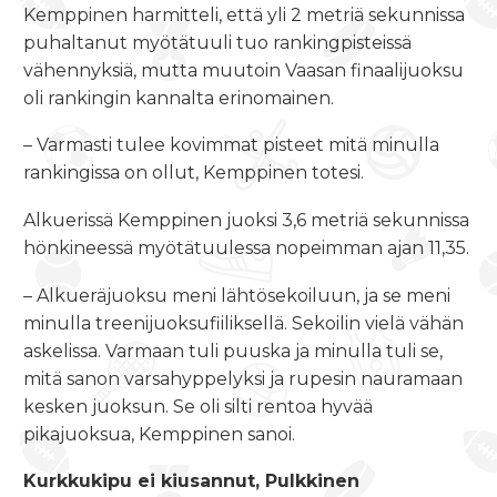
Kemppinen harmitteli, että yli 2 metriä sekunnissa
puhaltanut myötätuuli tuo rankingpisteissä
vähennyksiä, mutta muutoin Vaasan finaalijuoksu
oli rankingin kannalta erinomainen.
– Varmasti tulee kovimmat pisteet mitä minulla
rankingissa on ollut, Kemppinen totesi.
Alkuerissä Kemppinen juoksi 3,6 metriä sekunnissa
hönkineessä myötätuulessa nopeimman ajan 11,35.
– Alkueräjuoksu meni lähtösekoiluun, ja se meni
minulla treenijuoksufiiliksellä. Sekoilin vielä vähän
askelissa. Varmaan tuli puuska ja minulla tuli se,
mitä sanon varsahyppelyksi ja rupesin nauramaan
kesken juoksun. Se oli silti rentoa hyvää
pikajuoksua, Kemppinen sanoi.
Kurkkukipu ei kiusannut, Pulkkinen