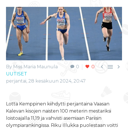



By Miss Maria Maunula
0
0
UUTISET
perjantai, 28 kesäkuun 2024, 20:47
Lotta Kemppinen kiihdytti perjantaina Vaasan
Kalevan kisojen naisten 100 meterin mestariksi
loistoajalla 11,19 ja vahvisti asemiaan Pariisin
olympiarankingissa. Riku Illukka puolestaan voitti