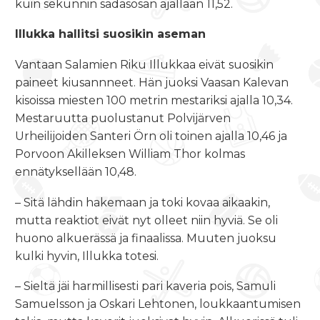
kuin sekunnin sadasosan ajallaan 11,52.
Illukka hallitsi suosikin aseman
Vantaan Salamien Riku Illukkaa eivät suosikin
paineet kiusannneet. Hän juoksi Vaasan Kalevan
kisoissa miesten 100 metrin mestariksi ajalla 10,34.
Mestaruutta puolustanut Polvijärven
Urheilijoiden Santeri Örn oli toinen ajalla 10,46 ja
Porvoon Akilleksen William Thor kolmas
ennätyksellään 10,48.
– Sitä lähdin hakemaan ja toki kovaa aikaakin,
mutta reaktiot eivät nyt olleet niin hyviä. Se oli
huono alkuerässä ja finaalissa. Muuten juoksu
kulki hyvin, Illukka totesi.
– Sieltä jäi harmillisesti pari kaveria pois, Samuli
Samuelsson ja Oskari Lehtonen, loukkaantumisen