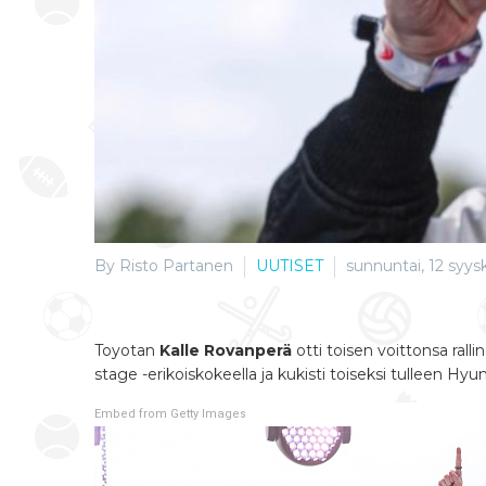
By Risto Partanen
UUTISET
sunnuntai, 12 syys
Toyotan
Kalle Rovanperä
otti toisen voittonsa rall
stage -erikoiskokeella ja kukisti toiseksi tulleen Hy
Embed from Getty Images