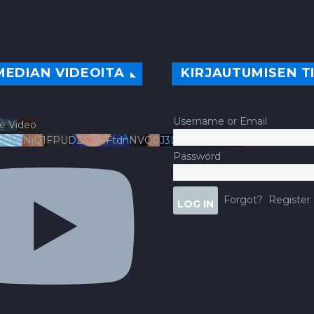
MEDIAN VIDEOITA
KIRJAUTUMISEN T
Username or Email
e Video
ldJRTNjQ1FPUDZENVFtdnNVQ0J3LlFsbURXQWNIYldv
Password
Forgot?
Register