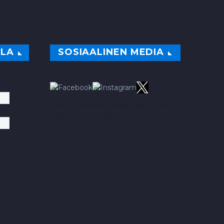
ILA
SOSIAALINEN MEDIA
TÄÄLTÄ PARHAAT VINKIT BETSEIHIN
NOIN 113.00% ROI:LLA