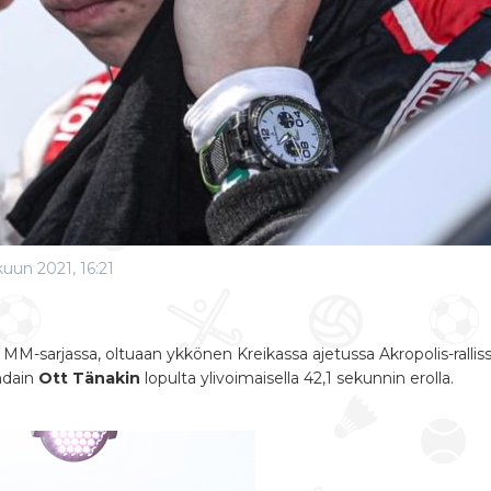
kuun 2021, 16:21
in MM-sarjassa, oltuaan ykkönen Kreikassa ajetussa Akropolis-rallis
undain
Ott Tänakin
lopulta ylivoimaisella 42,1 sekunnin erolla.