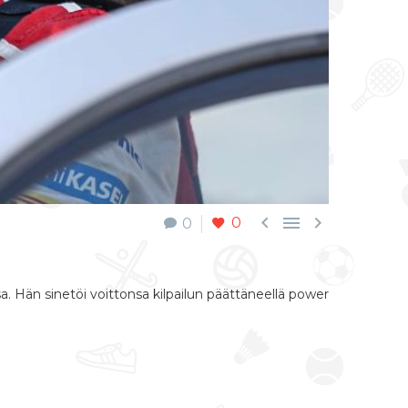



0
0
sa. Hän sinetöi voittonsa kilpailun päättäneellä power