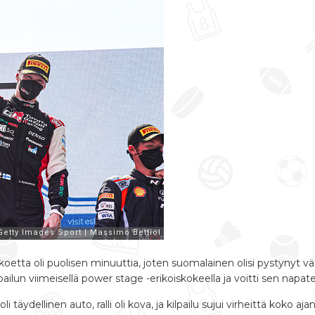
tta oli puolisen minuuttia, joten suomalainen olisi pystynyt väl
ilun viimeisellä power stage -erikoiskokeella ja voitti sen napaten
ä oli täydellinen auto, ralli oli kova, ja kilpailu sujui virheittä ko