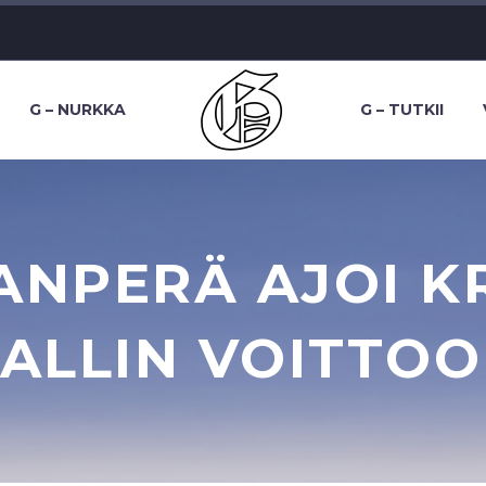
G – NURKKA
G – TUTKII
ANPERÄ AJOI K
ALLIN VOITTO