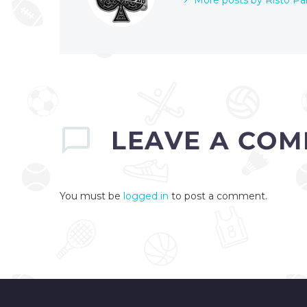
More posts by Risto Pa
LEAVE
A COM
You must be
logged in
to post a comment.