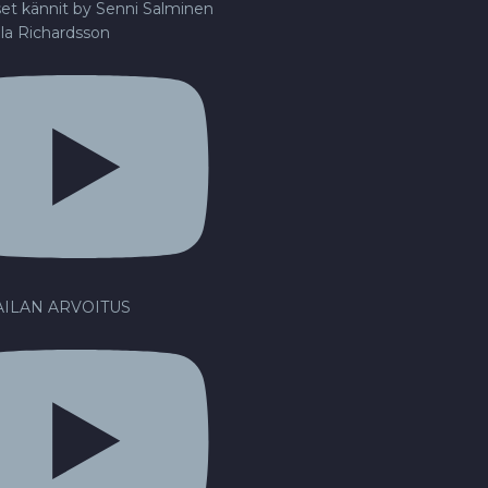
set kännit by Senni Salminen
lla Richardsson
ILAN ARVOITUS