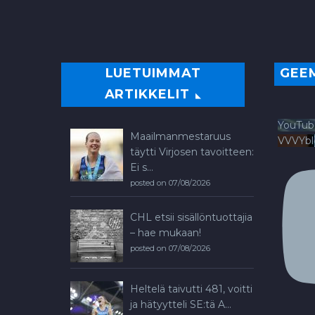
LUETUIMMAT
GEE
ARTIKKELIT
YouTub
Maailmanmestaruus
VVVYb
täytti Virjosen tavoitteen:
Ei s...
posted on 07/08/2026
CHL etsii sisällöntuottajia
– hae mukaan!
posted on 07/08/2026
Heltelä taivutti 481, voitti
ja hätyytteli SE:tä A...