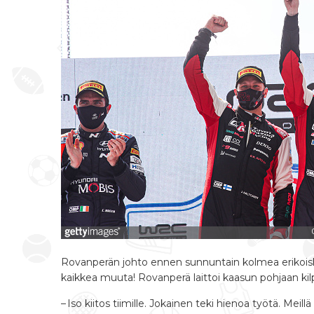
Rovanperän johto ennen sunnuntain kolmea erikoiskoe
kaikkea muuta! Rovanperä laittoi kaasun pohjaan kilpa
– Iso kiitos tiimille. Jokainen teki hienoa työtä. Meill