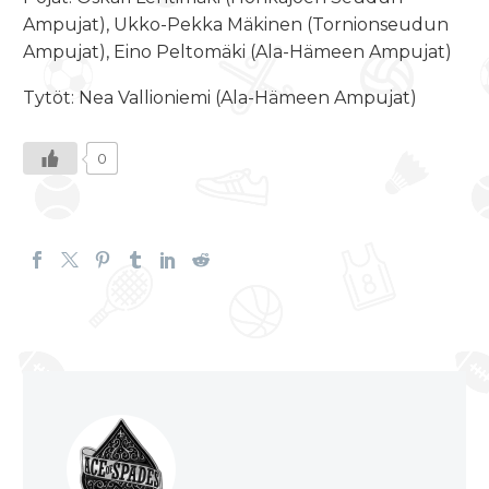
Ampujat), Ukko-Pekka Mäkinen (Tornionseudun
Ampujat), Eino Peltomäki (Ala-Hämeen Ampujat)
Tytöt: Nea Vallioniemi (Ala-Hämeen Ampujat)
0