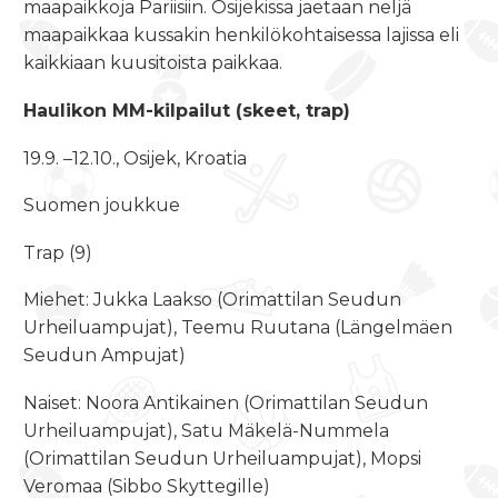
maapaikkoja Pariisiin. Osijekissa jaetaan neljä
maapaikkaa kussakin henkilökohtaisessa lajissa eli
kaikkiaan kuusitoista paikkaa.
Haulikon MM-kilpailut (skeet, trap)
19.9. –12.10.
, Osijek, Kroatia
Suomen joukkue
Trap (9)
Miehet: Jukka Laakso (Orimattilan Seudun
Urheiluampujat), Teemu Ruutana (Längelmäen
Seudun Ampujat)
Naiset: Noora Antikainen (Orimattilan Seudun
Urheiluampujat), Satu Mäkelä-Nummela
(Orimattilan Seudun Urheiluampujat), Mopsi
Veromaa (Sibbo Skyttegille)