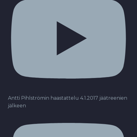
Antti Pihlströmin haastattelu 4.1.2017 jäätreenien
jälkeen