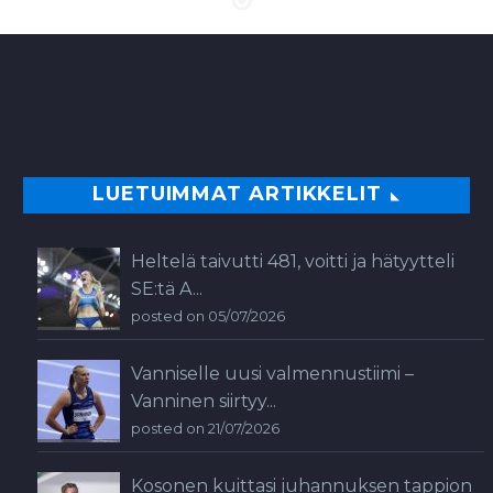
LUETUIMMAT ARTIKKELIT
Heltelä taivutti 481, voitti ja hätyytteli
SE:tä A...
posted on 05/07/2026
Vanniselle uusi valmennustiimi –
Vanninen siirtyy...
posted on 21/07/2026
Kosonen kuittasi juhannuksen tappion