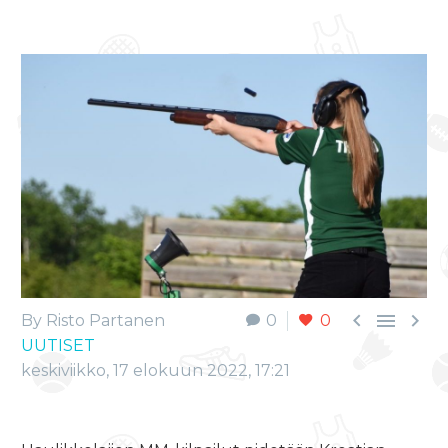



By Risto Partanen
0
0
UUTISET
keskiviikko, 17 elokuun 2022, 17:21