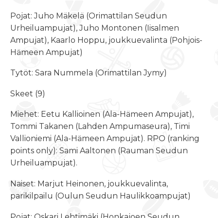
Pojat: Juho Mäkelä (Orimattilan Seudun
Urheiluampujat), Juho Montonen (Iisalmen
Ampujat), Kaarlo Hoppu, joukkuevalinta (Pohjois-
Hämeen Ampujat)
Tytöt: Sara Nummela (Orimattilan Jymy)
Skeet (9)
Miehet: Eetu Kallioinen (Ala-Hämeen Ampujat),
Tommi Takanen (Lahden Ampumaseura), Timi
Vallioniemi (Ala-Hämeen Ampujat). RPO (ranking
points only): Sami Aaltonen (Rauman Seudun
Urheiluampujat).
Naiset: Marjut Heinonen, joukkuevalinta,
parikilpailu (Oulun Seudun Haulikkoampujat)
Pojat: Oskari Lehtimäki (Honkajoen Seudun