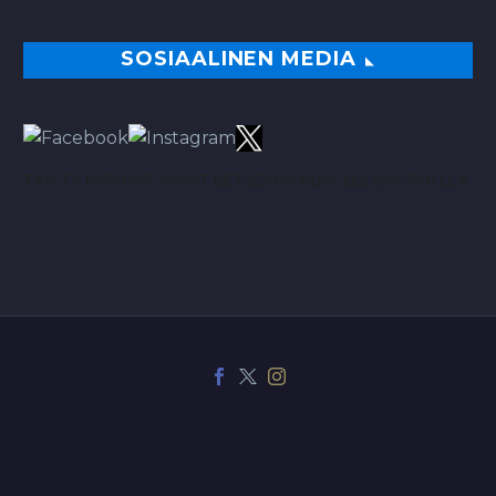
SOSIAALINEN MEDIA
TÄÄLTÄ PARHAAT VINKIT BETSEIHIN NOIN 113.00% ROI:LLA