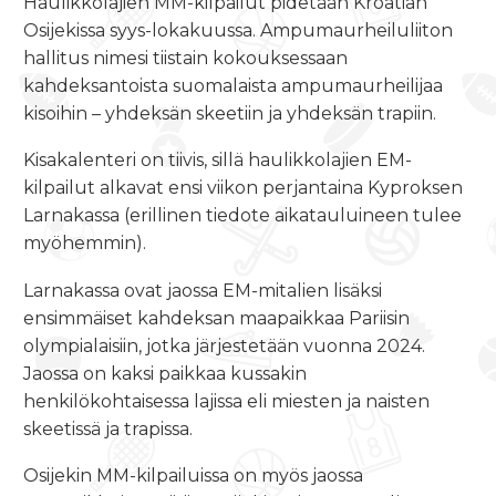
Haulikkolajien MM-kilpailut pidetään Kroatian
Osijekissa syys-lokakuussa. Ampumaurheiluliiton
hallitus nimesi tiistain kokouksessaan
kahdeksantoista suomalaista ampumaurheilijaa
kisoihin – yhdeksän skeetiin ja yhdeksän trapiin.
Kisakalenteri on tiivis, sillä haulikkolajien EM-
kilpailut alkavat
ensi viikon perjantaina
Kyproksen
Larnakassa (erillinen tiedote aikatauluineen tulee
myöhemmin).
Larnakassa ovat jaossa EM-mitalien lisäksi
ensimmäiset kahdeksan maapaikkaa Pariisin
olympialaisiin, jotka järjestetään vuonna 2024.
Jaossa on kaksi paikkaa kussakin
henkilökohtaisessa lajissa eli miesten ja naisten
skeetissä ja trapissa.
Osijekin MM-kilpailuissa on myös jaossa