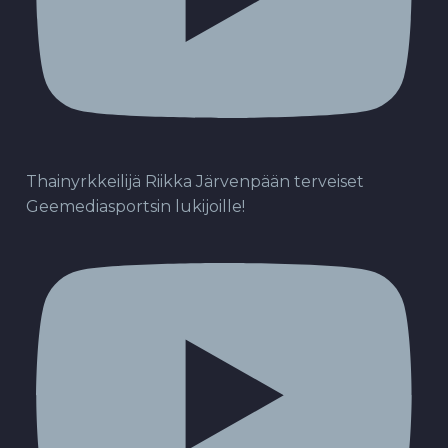
Thainyrkkeilijä Riikka Järvenpään terveiset
Geemediasportsin lukijoille!