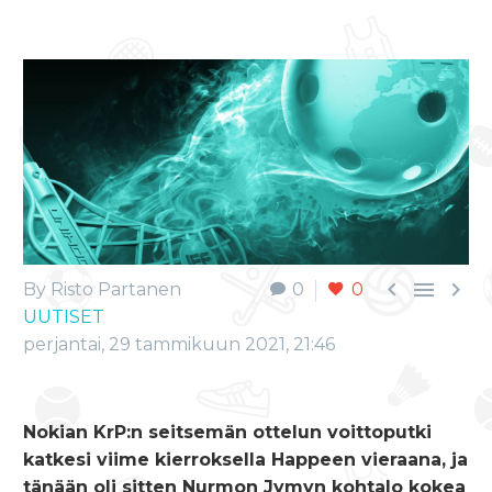



By Risto Partanen
0
0
UUTISET
perjantai, 29 tammikuun 2021, 21:46
Nokian KrP:n seitsemän ottelun voittoputki
katkesi viime kierroksella Happeen vieraana, ja
tänään oli sitten Nurmon Jymyn kohtalo kokea