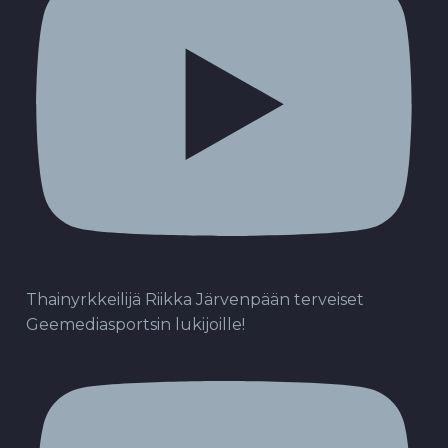
Thainyrkkeilijä Riikka Järvenpään terveiset
Geemediasportsin lukijoille!