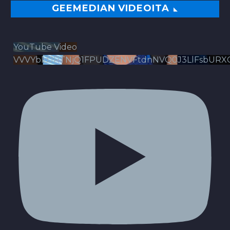
GEEMEDIAN VIDEOITA
YouTube Video
VVVYbldJRTNjQ1FPUDZENVFtdnNVQ0J3LlFsbURX