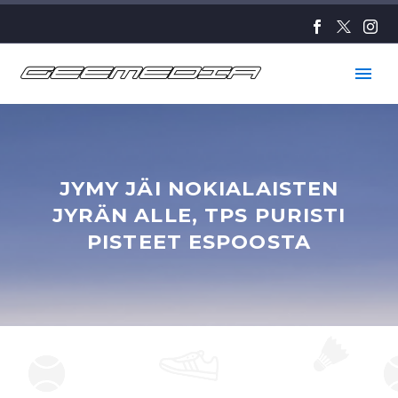
JYMY JÄI NOKIALAISTEN
JYRÄN ALLE, TPS PURISTI
PISTEET ESPOOSTA