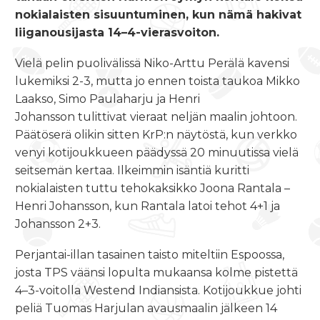
nokialaisten sisuuntuminen, kun nämä hakivat
liiganousijasta 14–4-vierasvoiton.
Vielä pelin puolivälissä Niko-Arttu Perälä kavensi
lukemiksi 2-3, mutta jo ennen toista taukoa Mikko
Laakso, Simo Paulaharju ja Henri
Johansson tulittivat vieraat neljän maalin johtoon.
Päätöserä olikin sitten KrP:n näytöstä, kun verkko
venyi kotijoukkueen päädyssä 20 minuutissa vielä
seitsemän kertaa. Ilkeimmin isäntiä kuritti
nokialaisten tuttu tehokaksikko Joona Rantala –
Henri Johansson, kun Rantala latoi tehot 4+1 ja
Johansson 2+3.
Perjantai-illan tasainen taisto miteltiin Espoossa,
josta TPS väänsi lopulta mukaansa kolme pistettä
4–3-voitolla Westend Indiansista. Kotijoukkue johti
peliä Tuomas Harjulan avausmaalin jälkeen 14