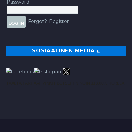
Password
Forgot?
Register
SOSIAALINEN MEDIA
TÄÄLTÄ PARHAAT VINKIT BETSEIHIN NOIN 113.00% ROI:LLA