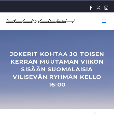
JOKERIT KOHTAA JO TOISEN
KERRAN MUUTAMAN VIIKON
SISÄÄN SUOMALAISIA
VILISEVÄN RYHMÄN KELLO
16:00