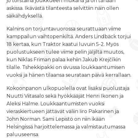
jo torstaina joukkueen mukana ja on tänään
askissa. Ikävästä tilanteesta selvittiin näin ollen
säikähdyksellä.
Kalnins on torjuntavuorossa seurattuaan viime
kamppailun vaihtopenkiltä. Anders Lindbäck torjui
18 kertaa, kun Traktor kaatui luvuin 5-2. Myös
puolustukseen tulee viime pelin jäljiltä muutos,
kun Niklas Friman palaa kehiin Jakub Krejčíkin
tilalle. Tshekkipakki on sivussa loukkaantumisen
vuoksi ja hänen tilaansa seurataan päivä kerrallaan.
Kokoonpanon ulkopuolella ovat lisäksi puolustaja
Nuutti Viitasalo sekä hyökkääjät Henri Ikonen ja
Aleksi Halme. Loukkaantumisten vuoksi
vieraskiertueen jättävät väliin Iiro Pakarinen ja
John Norman. Sami Lepistö on niin ikään
Helsingissä harjoittelemassa ja valmistautumassa
paluuseensa.