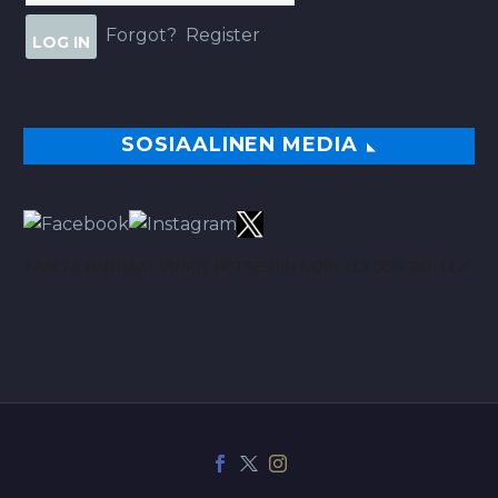
Forgot?
Register
SOSIAALINEN MEDIA
TÄÄLTÄ PARHAAT VINKIT BETSEIHIN NOIN 113.00% ROI:LLA