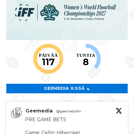
PÄIVÄÄ
TUNTIA
117
8
GEEMEDIA X:SSÄ
Geemedia
@geemediafin
·
PRE GAME BETS
Game: Celtic-Hibernian