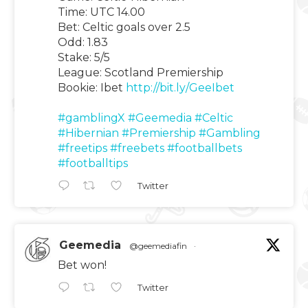
Time: UTC 14.00
Bet: Celtic goals over 2.5
Odd: 1.83
Stake: 5/5
League: Scotland Premiership
Bookie: Ibet
http://bit.ly/GeeIbet
#gamblingX
#Geemedia
#Celtic
#Hibernian
#Premiership
#Gambling
#freetips
#freebets
#footballbets
#footballtips
Twitter
Geemedia
@geemediafin
·
Bet won!
Twitter