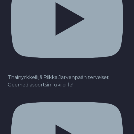
Thainyrkkeilijä Riikka Järvenpään terveiset
Geemediasportsin lukijoille!