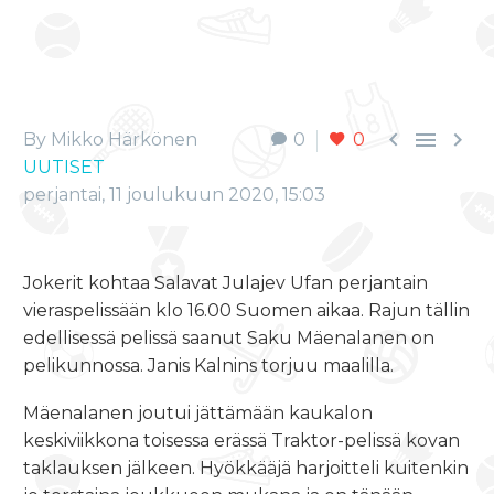



By Mikko Härkönen
0
0
UUTISET
perjantai, 11 joulukuun 2020, 15:03
Jokerit kohtaa Salavat Julajev Ufan perjantain
vieraspelissään klo 16.00 Suomen aikaa. Rajun tällin
edellisessä pelissä saanut Saku Mäenalanen on
pelikunnossa. Janis Kalnins torjuu maalilla.
Mäenalanen joutui jättämään kaukalon
keskiviikkona toisessa erässä Traktor-pelissä kovan
taklauksen jälkeen. Hyökkääjä harjoitteli kuitenkin