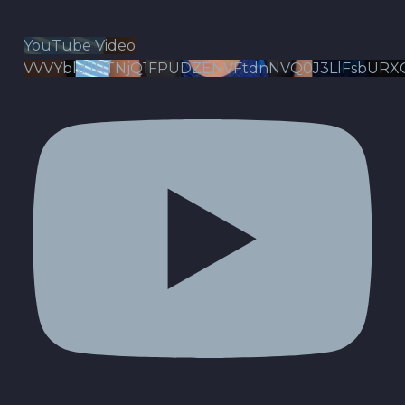
YouTube Video
VVVYbldJRTNjQ1FPUDZENVFtdnNVQ0J3LlFsbURX