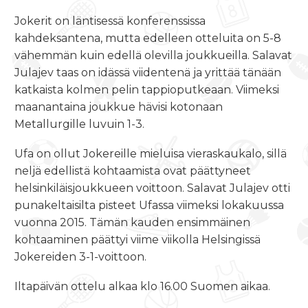
Jokerit on läntisessä konferenssissa
kahdeksantena, mutta edelleen otteluita on 5-8
vähemmän kuin edellä olevilla joukkueilla. Salavat
Julajev taas on idässä viidentenä ja yrittää tänään
katkaista kolmen pelin tappioputkeaan. Viimeksi
maanantaina joukkue hävisi kotonaan
Metallurgille luvuin 1-3.
Ufa on ollut Jokereille mieluisa vieraskaukalo, sillä
neljä edellistä kohtaamista ovat päättyneet
helsinkiläisjoukkueen voittoon. Salavat Julajev otti
punakeltaisilta pisteet Ufassa viimeksi lokakuussa
vuonna 2015. Tämän kauden ensimmäinen
kohtaaminen päättyi viime viikolla Helsingissä
Jokereiden 3-1-voittoon.
Iltapäivän ottelu alkaa klo 16.00 Suomen aikaa.