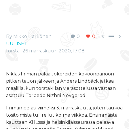



By Mikko Härkönen
0
0
UUTISET
torstai, 26 marraskuun 2020, 17:08
Niklas Friman palaa Jokereiden kokoonpanoon
pitkän tauon jälkeen ja Anders Lindbäck jatkaa
maalilla, kun torstai-illan vierasottelussa vastaan
asettuu Torpedo Nizhni Novgorod.
Friman pelasi viimeksi 3. marraskuuta, joten taukoa
tositoimista tuli reilut kolme viikkoa. Ensimmäistä
kauttaan KHL:ssä ja helsinkiläisseurassa pelaava