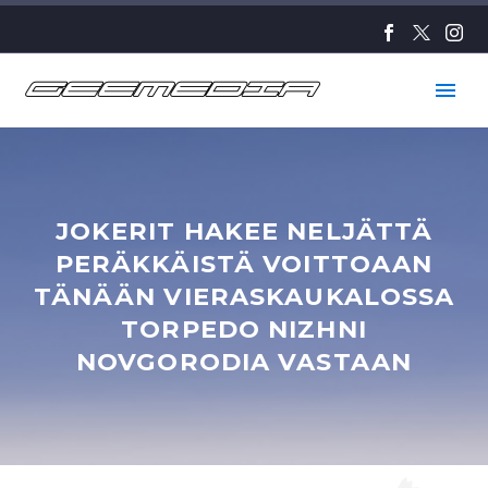
JOKERIT HAKEE NELJÄTTÄ
PERÄKKÄISTÄ VOITTOAAN
TÄNÄÄN VIERASKAUKALOSSA
TORPEDO NIZHNI
NOVGORODIA VASTAAN