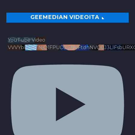
GEEMEDIAN VIDEOITA
YouTube Video
VVVYbldJRTNjQ1FPUDZENVFtdnNVQ0J3LlFsbURX