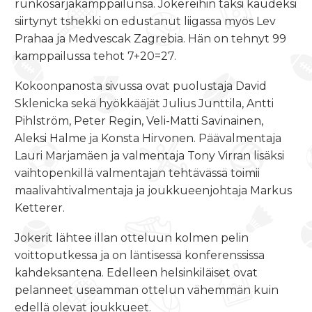
runkosarjakamppailunsa. Jokereihin täksi kaudeksi
siirtynyt tshekki on edustanut liigassa myös Lev
Prahaa ja Medvescak Zagrebia. Hän on tehnyt 99
kamppailussa tehot 7+20=27.
Kokoonpanosta sivussa ovat puolustaja David
Sklenicka sekä hyökkääjät Julius Junttila, Antti
Pihlström, Peter Regin, Veli-Matti Savinainen,
Aleksi Halme ja Konsta Hirvonen. Päävalmentaja
Lauri Marjamäen ja valmentaja Tony Virran lisäksi
vaihtopenkillä valmentajan tehtävässä toimii
maalivahtivalmentaja ja joukkueenjohtaja Markus
Ketterer.
Jokerit lähtee illan otteluun kolmen pelin
voittoputkessa ja on läntisessä konferenssissa
kahdeksantena. Edelleen helsinkiläiset ovat
pelanneet useamman ottelun vähemmän kuin
edellä olevat joukkueet.