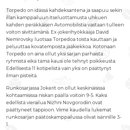
Torpedo on idässä kahdeksantena ja saapuu sekin
illan kamppailuun itseluottamusta uhkuen
kahden peräkkäisen Avtomobilistia vastaan tulleen
voiton siivittämänä. Ex-jokerihyökkääjä David
Nemirovsky luotsaa Torpedoa toista kauttaan ja
peluuttaa kovatempoista jääkiekkoa. Kotonaan
Torpedo on aina ollut yksi sarjan parhaista
ryhmistä eikä tämä kausi ole tehnyt poikkeusta.
Edellisestä 11 kotipelistä vain yksi on päättynyt
ilman pisteitä.
Runkosarjassa Jokerit on ollut keskinäisissä
kohtaamisissa niskan päällä voitoin 9-5. Kaksi
edellistä vierailua Nizhni Novgorodiin ovat
päättyneet tappioon. Viime kaudella lukemat
runkosarjan päätöskamppailussa olivat isännille 3-
1.