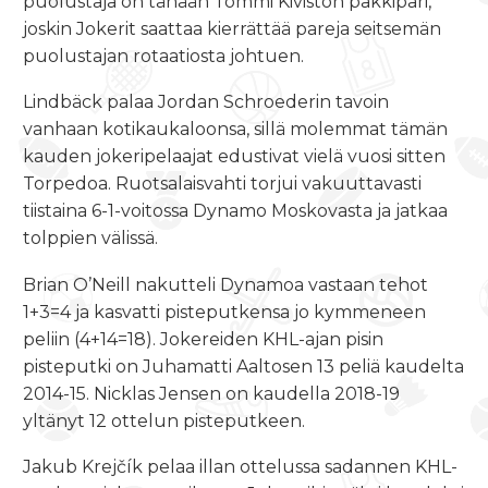
puolustaja on tänään Tommi Kivistön pakkipari,
joskin Jokerit saattaa kierrättää pareja seitsemän
puolustajan rotaatiosta johtuen.
Lindbäck palaa Jordan Schroederin tavoin
vanhaan kotikaukaloonsa, sillä molemmat tämän
kauden jokeripelaajat edustivat vielä vuosi sitten
Torpedoa. Ruotsalaisvahti torjui vakuuttavasti
tiistaina 6-1-voitossa Dynamo Moskovasta ja jatkaa
tolppien välissä.
Brian O’Neill nakutteli Dynamoa vastaan tehot
1+3=4 ja kasvatti pisteputkensa jo kymmeneen
peliin (4+14=18). Jokereiden KHL-ajan pisin
pisteputki on Juhamatti Aaltosen 13 peliä kaudelta
2014-15. Nicklas Jensen on kaudella 2018-19
yltänyt 12 ottelun pisteputkeen.
Jakub Krejčík pelaa illan ottelussa sadannen KHL-