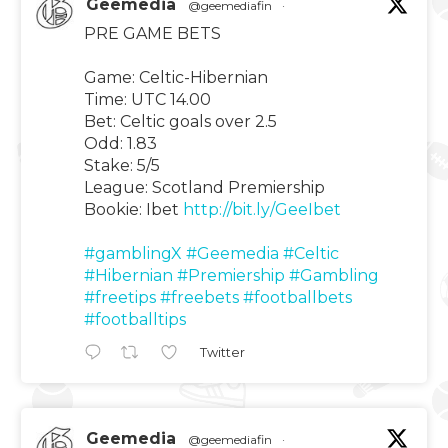
Geemedia
@geemediafin
·
PRE GAME BETS
Game: Celtic-Hibernian
Time: UTC 14.00
Bet: Celtic goals over 2.5
Odd: 1.83
Stake: 5/5
League: Scotland Premiership
Bookie: Ibet
http://bit.ly/GeeIbet
#gamblingX
#Geemedia
#Celtic
#Hibernian
#Premiership
#Gambling
#freetips
#freebets
#footballbets
#footballtips
Twitter
Geemedia
@geemediafin
·