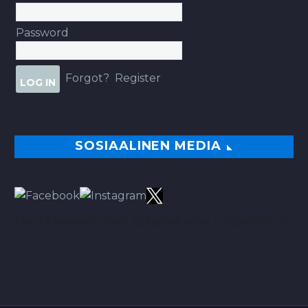
Password
Forgot?
Register
SOSIAALINEN MEDIA
TÄÄLTÄ PARHAAT VINKIT BETSEIHIN NOIN 113.00% ROI:LLA