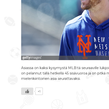
Asiassa on kaksi kysymystä MLB:tä seuraaville lukijoi
on pelannut tällä hetkellä 45 sisävuoroa ja on pitkä
mielenkiintoinen asia seurattavaksi.
+1