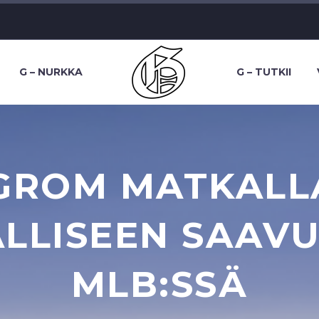
G – NURKKA
G – TUTKII
GROM MATKALLA
ALLISEEN SAAV
MLB:SSÄ