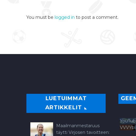
You must be
logged in
to post a comment.
LUETUIMMAT
GEE
ARTIKKELIT
YouTub
Maailmanmestaruus
VVVYb
täytti Virjosen tavoitteen: