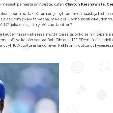
oimaisesti parhaista syöttäjistä, kuten
Clayton Kershawista, Cer
-viikonloppu, mutta deGrom on jo nyt todellinen haastaja histor
öttäjä deGrom pysyy terveenä, mikä olisi luonnollisesti oikeudenmu
.12, joka on kirjattu yli 50 vuotta sitten?
auden tässä vaiheessa, mutta toisaalta, onko se niin typerä ajatus
sä? Voiko hän voittaa Bob Gibsonin 1.12 ERA:n tällä kaudella? Ky
nut yli 100-vuotta ja kaikki, aivan kaikki on muuttunut kyseisess