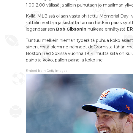
1.00-2.00 välissä ja silloin puhutaan jo maailman yliv
Kyllä, MLB:ssä ollaan vasta ohitettu Memorial Day 
-tittelin voittaja ja kiistatta tämän hetken paras sy
legendaarisen
Bob Gibsonin
huikeaa ennätystä ERA 1
Tuntuu melkein hieman typerältä puhua koko asiasta k
siihen, mitä olemme nähneet deGromista tähän mennes
Boston Red Soxissa vuonna 1914, mutta siitä on kulu
paino ja koko, pallon paino ja koko jne.
Embed from Getty Images