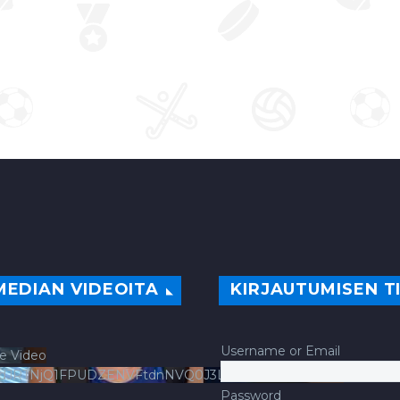
MEDIAN VIDEOITA
KIRJAUTUMISEN T
Username or Email
e Video
ldJRTNjQ1FPUDZENVFtdnNVQ0J3LlFsbURXQWNIYldv
Password