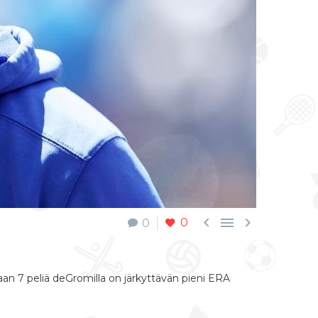



0
0
aan 7 peliä deGromilla on järkyttävän pieni ERA