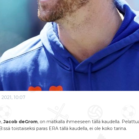
n 2021, 10:07
e,
Jacob deGrom
, on matkalla ihmeeseen tällä kaudella. Pelattu
ssä toistaiseksi paras ERA tällä kaudella, ei ole koko tarina.