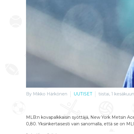
By Mikko Härkönen
UUTISET
tiistai, 1 kesäkuu
MLB:n kovapalkkaisin syöttäjä, New York Metsin Ac
0,80. Yksinkertaisesti vain sanomalla, että se on MLB: