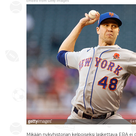
Embed from Getty Images
Mikään nykyhistorian kelpoiseksi laskettava ERA ei o