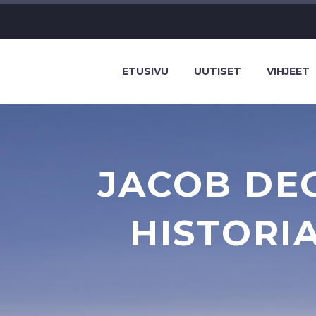
ETUSIVU
UUTISET
VIHJEET
JACOB DE
HISTORI