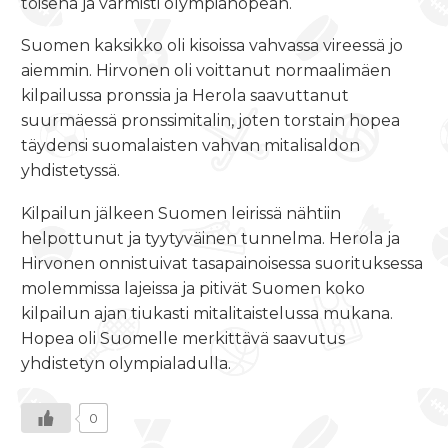
toisena ja varmisti olympiahopean.
Suomen kaksikko oli kisoissa vahvassa vireessä jo
aiemmin. Hirvonen oli voittanut normaalimäen
kilpailussa pronssia ja Herola saavuttanut
suurmäessä pronssimitalin, joten torstain hopea
täydensi suomalaisten vahvan mitalisaldon
yhdistetyssä.
Kilpailun jälkeen Suomen leirissä nähtiin
helpottunut ja tyytyväinen tunnelma. Herola ja
Hirvonen onnistuivat tasapainoisessa suorituksessa
molemmissa lajeissa ja pitivät Suomen koko
kilpailun ajan tiukasti mitalitaistelussa mukana.
Hopea oli Suomelle merkittävä saavutus
yhdistetyn olympialadulla.
0