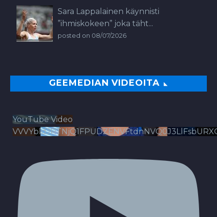
Sara Lappalainen käynnisti
”ihmiskokeen” joka täht...
posted on 08/07/2026
GEEMEDIAN VIDEOITA
YouTube Video
VVVYbldJRTNjQ1FPUDZENVFtdnNVQ0J3LlFsbURX