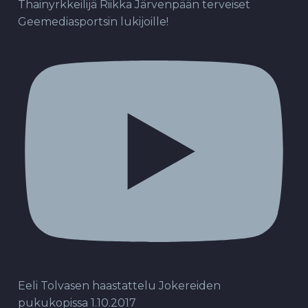
Thainyrkkeilijä Riikka Järvenpään terveiset
Geemediasportsin lukijoille!
Eeli Tolvasen haastattelu Jokereiden
pukukopissa 1.10.2017