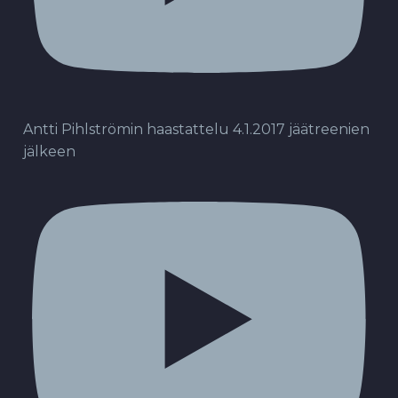
Antti Pihlströmin haastattelu 4.1.2017 jäätreenien
jälkeen