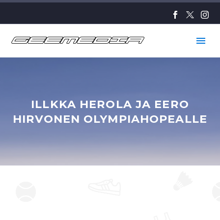
ILLKKA HEROLA JA EERO
HIRVONEN OLYMPIAHOPEALLE