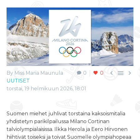



By Miss Maria Maunula
0
0
UUTISET
torstai, 19 helmikuun 2026, 18:01
Suomen miehet juhlivat torstaina kaksoismitalia
yhdistetyn parikilpailussa Milano Cortinan
talviolympialaisissa. Ilkka Herola ja Eero Hirvonen
hiihtivät toiseksi ja toivat Suomelle olympiahopeaa