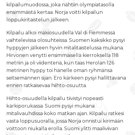
kilpailumuodossa, joka nähtiin olympiatasolla
ensimmäistä kertaa. Norja voitti kilpailun
loppukiritaistelun jälkeen.
Kilpailu alkoi mäkiosuudella Val di Fiemmessä
vaihtelevissa olosuhteissa. Suomen kaksikko pysyi
hyppyjen jälkeen hyvin mitalitaistelussa mukana.
Hirvonen venytti ensimmäisellä kierroksella 118
metriin ja oli viidentenä, kun taas Herolan 126
metrinen hyppy toi hänelle oman ryhmänsä
seitsemännen sijan. Ero kärkeen pysyi hallittavana
ennen ratkaisevaa hiihto-osuutta.
Hiihto-osuudella kilpailu tiivistyi nopeasti
kärkiporukassa. Suomi pysyi mukana
mitalivauhdissa koko matkan ajan. Kilpailu ratkesi
vasta loppusuoralla, jossa Norja onnistui kirimään
voittoon niukalla erolla. Suomi ylitti maaliviivan