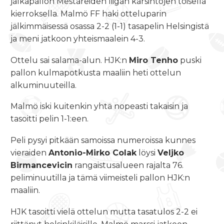
jalkapallon Mestareiden liigan karsintojen toisella
kierroksella. Malmö FF haki otteluparin
jälkimmäisessä osassa 2-2 (1-1) tasapelin Helsingistä
ja meni jatkoon yhteismaalein 4-3.
Ottelu sai salama-alun. HJK:n
Miro Tenho
puski
pallon kulmapotkusta maaliin heti ottelun
alkuminuuteilla.
Malmö iski kuitenkin yhtä nopeasti takaisin ja
tasoitti pelin 1-1:een.
Peli pysyi pitkään samoissa numeroissa kunnes
vieraiden
Antonio-Mirko Colak
löysi
Veljko
Birmancevicin
rangaistusalueen rajalta 76.
peliminuutilla ja tämä viimeisteli pallon HJK:n
maaliin.
HJK tasoitti vielä ottelun mutta tasatulos 2-2 ei