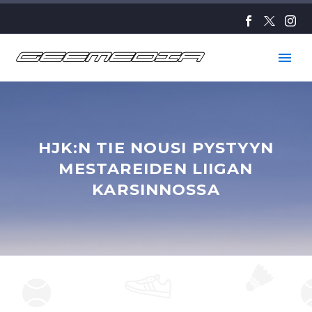
HJK:N TIE NOUSI PYSTYYN
MESTAREIDEN LIIGAN
KARSINNOSSA