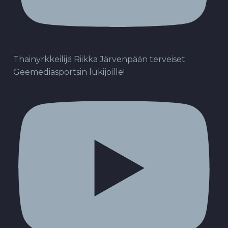
Thainyrkkeilijä Riikka Järvenpään terveiset
Geemediasportsin lukijoille!