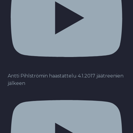
Antti Pihlströmin haastattelu 4.1.2017 jäätreenien
jälkeen