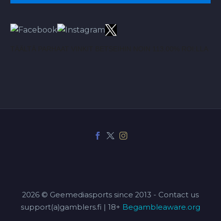
TÄÄLTÄ PARHAAT VINKIT BETSEIHIN NOIN 113.00% ROI:LLA
2026 © Geemediasports since 2013 - Contact us
support(a)gamblers.fi | 18+
Begambleaware.org