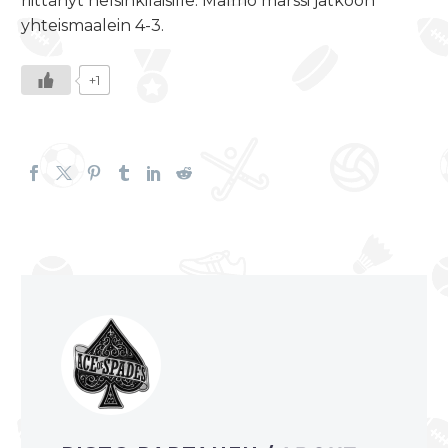
riittänyt helsinkiläisille. Malmö marssi jatkoon
yhteismaalein 4-3.
+1