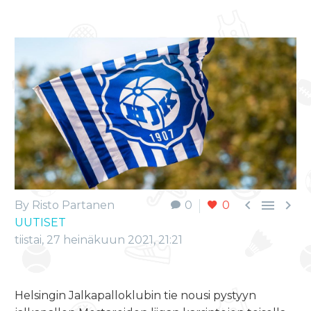



By Risto Partanen
0
0
UUTISET
tiistai, 27 heinäkuun 2021, 21:21
Helsingin Jalkapalloklubin tie nousi pystyyn