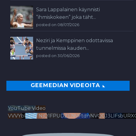
Sara Lappalainen käynnisti
”ihmiskokeen” joka täht...
posted on 08/07/2026
Neziri ja Kemppinen odottavissa
tunnelmissa kauden...
posted on 30/06/2026
GEEMEDIAN VIDEOITA
YouTube Video
VVVYbldJRTNjQ1FPUDZENVFtdnNVQ0J3LlFsbURX