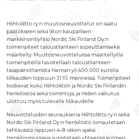
Hiihtoliitto ry:n muutosneuvottelut on saatu
päätökseen sekä liiton kaupallisen
markkinointiyhtiö Nordic Ski Finland Oy:n
toimenpiteet taloustilanteen sopeuttamiseksi
määritelty. Muutosneuvotteluissa määritellyillä
toimenpiteillä tavoitellaan taloustilanteen
tasapainottamista hieman yli 400 000 eurolla
tilikauden loppuun 31.10. mennessä. Toimenpiteet
koskevat koko Hiihtoliiton ja Nordic Ski Finlandin
henkilöstöä sekä toimintoja, ja niiden vaikutus
ulottuu myös tulevalle tilikaudelle.
Neuvotteluiden seurauksena Hiihtoliitto ry:n sekä
Nordic Ski Finland Oy:n henkilöstö lomautetaan
tehtävästä riippuen 4–8 viikon ajaksi.
Henkilöresursseja supistetaan yhteensä kolmen