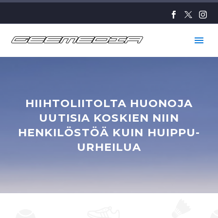
HIIHTOLIITOLTA HUONOJA
UUTISIA KOSKIEN NIIN
HENKILÖSTÖÄ KUIN HUIPPU-
URHEILUA