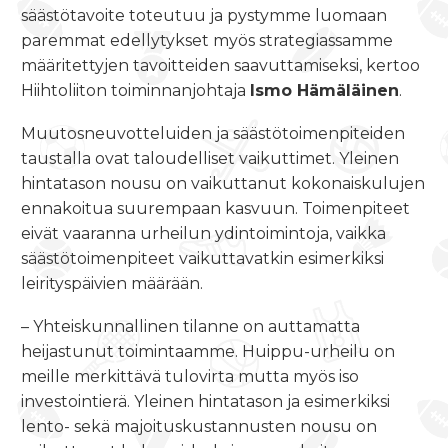
säästötavoite toteutuu ja pystymme luomaan
paremmat edellytykset myös strategiassamme
määritettyjen tavoitteiden saavuttamiseksi, kertoo
Hiihtoliiton toiminnanjohtaja
Ismo Hämäläinen
.
Muutosneuvotteluiden ja säästötoimenpiteiden
taustalla ovat taloudelliset vaikuttimet. Yleinen
hintatason nousu on vaikuttanut kokonaiskulujen
ennakoitua suurempaan kasvuun. Toimenpiteet
eivät vaaranna urheilun ydintoimintoja, vaikka
säästötoimenpiteet vaikuttavatkin esimerkiksi
leirityspäivien määrään.
– Yhteiskunnallinen tilanne on auttamatta
heijastunut toimintaamme. Huippu-urheilu on
meille merkittävä tulovirta mutta myös iso
investointierä. Yleinen hintatason ja esimerkiksi
lento- sekä majoituskustannusten nousu on