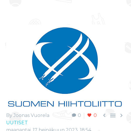



By Joonas Vuorela
0
0
UUTISET
maanantai, 17 heinäkuun 2023, 18:54