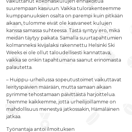
vaikuttanut kokonaiskulujen ennakoitua
suurempaan kasvuun. Vaikka tulorakenteemme
kumppanuuksien osalta on parempi kuin pitkään
aikaan, tulomme eivät ole kasvaneet kulujen
kanssa samassa suhteessa. Tästä syntyy ero, mikä
meidän täytyy paikata. Samalla suurtapahtumien
kolmanneksi kivijalaksi rakennettu Helsinki Ski
Weeks ei ole ollut taloudellisesti kannattava,
vaikka se onkin tapahtumana saanut erinomaista
palautetta.
– Huippu-urheilussa sopeutustoimet vaikuttavat
leirityspäivien määrään, mutta samaan aikaan
pyrimme tehostamaan päivittäistä harjoittelua.
Teemme kaikkemme, jotta urheilijoillamme on
mahdollisuus menestyä jatkossakin, Hämäläinen
jatkaa.
Työnantaja antoi ilmoituksen