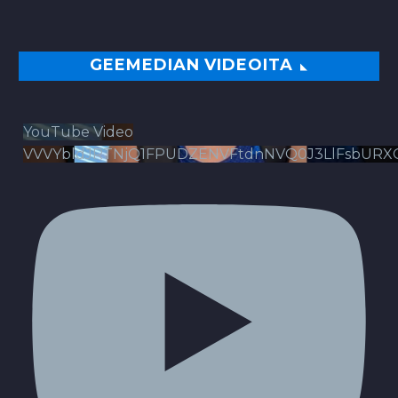
GEEMEDIAN VIDEOITA
YouTube Video
VVVYbldJRTNjQ1FPUDZENVFtdnNVQ0J3LlFsbURX