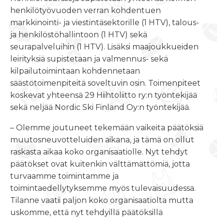
henkilötyövuoden verran kohdentuen
markkinointi- ja viestintäsektorille (1 HTV), talous-
ja henkilöstöhallintoon (1 HTV) sekä
seurapalveluihin (1 HTV). Lisäksi maajoukkueiden
leirityksiä supistetaan ja valmennus- sekä
kilpailutoimintaan kohdennetaan
säästötoimenpiteitä soveltuvin osin. Toimenpiteet
koskevat yhteensä 29 Hiihtoliitto ry:n työntekijää
sekä neljää Nordic Ski Finland Oy:n työntekijää.
– Olemme joutuneet tekemään vaikeita päätöksiä
muutosneuvotteluiden aikana, ja tämä on ollut
raskasta aikaa koko organisaatiolle. Nyt tehdyt
päätökset ovat kuitenkin välttämättömiä, jotta
turvaamme toimintamme ja
toimintaedellytyksemme myös tulevaisuudessa.
Tilanne vaatii paljon koko organisaatiolta mutta
uskomme, että nyt tehdyillä päätöksillä