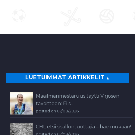
LUETUIMMAT ARTIKKELIT
Maailmanmestaruus täytti Virjosen
tavoitteen: Ei s...
posted on 07/08/2026
CHL etsii sisällöntuottajia – hae mukaan!
posted on 07/08/2026