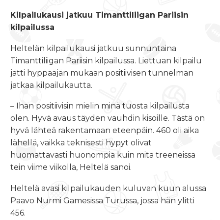
Kilpailukausi jatkuu Timanttiliigan Pariisin
kilpailussa
Heltelän kilpailukausi jatkuu sunnuntaina
Timanttiliigan Pariisin kilpailussa. Liettuan kilpailu
jätti hyppääjän mukaan positiivisen tunnelman
jatkaa kilpailukautta.
– Ihan positiivisin mielin minä tuosta kilpailusta
olen. Hyvä avaus täyden vauhdin kisoille. Tästä on
hyvä lähteä rakentamaan eteenpäin. 460 oli aika
lähellä, vaikka teknisesti hypyt olivat
huomattavasti huonompia kuin mitä treeneissä
tein viime viikolla, Heltelä sanoi.
Heltelä avasi kilpailukauden kuluvan kuun alussa
Paavo Nurmi Gamesissa Turussa, jossa hän ylitti
456.