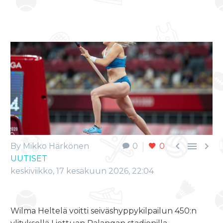



By Mikko Härkönen
0
0
UUTISET
keskiviikko, 17 kesäkuun 2026, 22:04
Wilma Heltelä voitti seiväshyppykilpailun 450:n