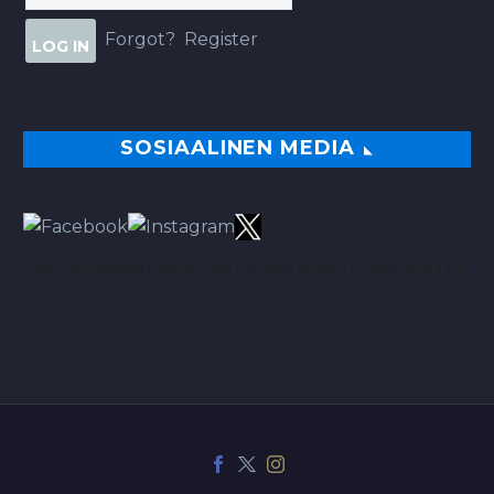
Forgot?
Register
SOSIAALINEN MEDIA
TÄÄLTÄ PARHAAT VINKIT BETSEIHIN NOIN 113.00% ROI:LLA