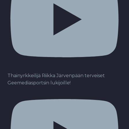
Thainyrkkeilijä Riikka Järvenpään terveiset
Geemediasportsin lukijoille!