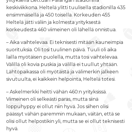
ylityksellä Liettuan Palangan stadionilla
keskiviikkona. Heltelä ylitti tuulisella stadionilla 435
ensimmäisellä ja 450 toisella. Korkeuden 455
Heltelä jätti väliin ja kolmesta yrityksestä
korkeudesta 460 viimeinen oli lähellä onnistua.
– Aika vaihtelevaa. Ei teknisesti mitään kauneimpia
suorituksia. Oli tosi tuulinen päivä. Tuuli oli aika
lailla myötäisen puolella, mutta tosi vaihtelevaa.
Välillä oli kovia puskia ja välillä ei tuullut yhtään.
Lähtöpaikassa oli myötäistä ja välimerkin jälkeen
sivutuulta, ei kaikkein helpointa, Heltelä totesi.
– Askelmerkki heitti vähän 460:n yrityksissä.
Viimeinen oli selkeästi paras, mutta siinä
loppuhyppy ei ollut niin hyvä. Jos siihen olisi
päässyt vähän paremmin mukaan, väitän, että se
olisi ollut helpostikin yli, mutta se ei ollut teknisesti
hyvä.