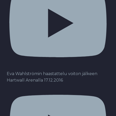
Eva Wahlströmin haastattelu voiton jälkeen
Hartwall Arenalla 17.12.2016