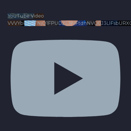
YouTube Video
VVVYbldJRTNjQ1FPUDZENVFtdnNVQ0J3LlFsbURX