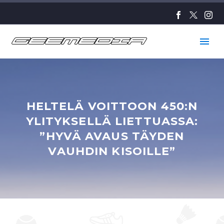
HELTELÄ VOITTOON 450:N
YLITYKSELLÄ LIETTUASSA:
”HYVÄ AVAUS TÄYDEN
VAUHDIN KISOILLE”