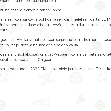
ohjelmasta tiedotetaan lähiaikoina.
stustajansa jo aiemmin tänä vuonna.
varmaan korinsa kovin joukkue, ja sen olisi mielellään kiertänyt.
onna, tavallaan olisi ollut hyvä, jos olisi tullut eri maita vasta
osta.
gue että EM-karsinnat pelataan sarjamuotoisina kolmen eri tason 
 voivat pudota ja nousta eri vaiheiden välillä.
igaan ja lohkokakkoset karsivat A-liigaan. Kolme parhaiten sijoitet
vat automaattisesti C-liigaan.
asetelmat vuoden 2024 EM-karsintoihin ja takaisi paikan EM-jatko