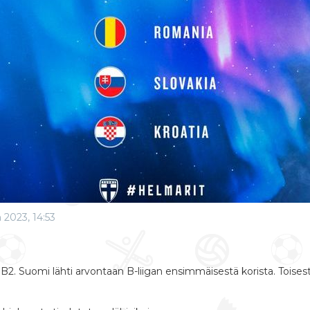
n 2023, 14:53
B2. Suomi lähti arvontaan B-liigan ensimmäisestä korista. Toise