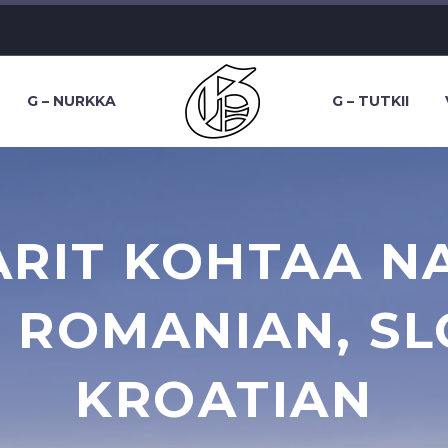
G – NURKKA
G – TUTKII
RIT KOHTAA N
 ROMANIAN, SL
KROATIAN