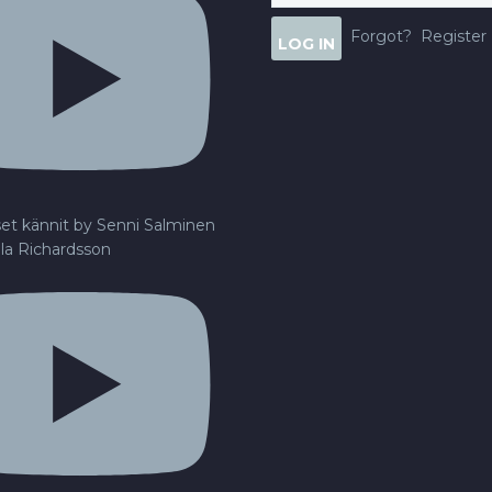
Forgot?
Register
set kännit by Senni Salminen
lla Richardsson