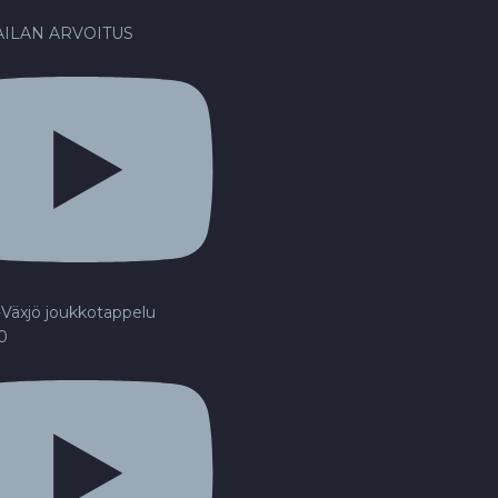
ILAN ARVOITUS
Växjö joukkotappelu
20