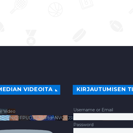
MEDIAN VIDEOITA
KIRJAUTUMISEN T
Username or Email
e Video
ldJRTNjQ1FPUDZENVFtdnNVQ0J3LlFsbURXQWNIYldv
Password