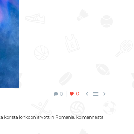



0
0
sta korista lohkoon arvottiin Romania, kolmannesta