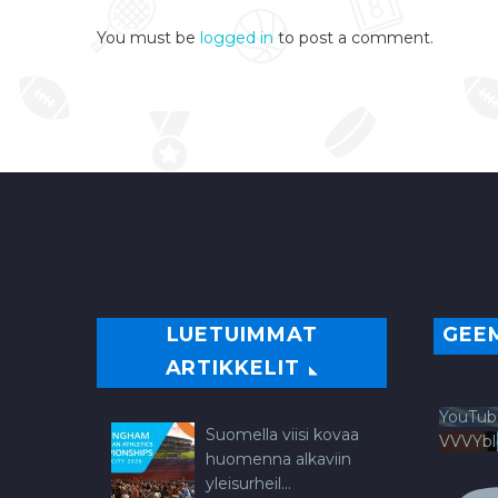
You must be
logged in
to post a comment.
LUETUIMMAT
GEE
ARTIKKELIT
YouTub
Suomella viisi kovaa
VVVYb
huomenna alkaviin
yleisurheil...