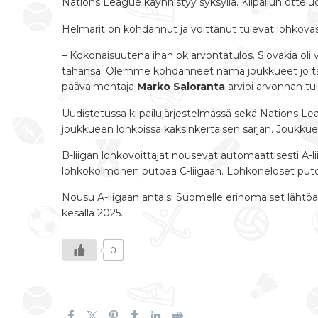
Nations League käynnistyy syksyllä. Kilpailun ottelu
Helmarit on kohdannut ja voittanut tulevat lohkova
– Kokonaisuutena ihan ok arvontatulos. Slovakia oli 
tahansa. Olemme kohdanneet nämä joukkueet jo tänä vu
päävalmentaja
Marko Saloranta
arvioi arvonnan tul
Uudistetussa kilpailujärjestelmässä sekä Nations Lea
joukkueen lohkoissa kaksinkertaisen sarjan. Joukkueet
B-liigan lohkovoittajat nousevat automaattisesti A-li
lohkokolmonen putoaa C-liigaan. Lohkoneloset putoa
Nousu A-liigaan antaisi Suomelle erinomaiset lähtö
kesällä 2025.
0