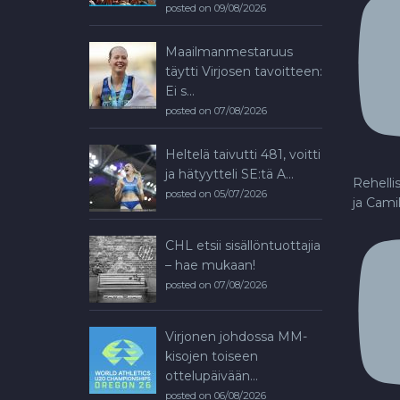
posted on 09/08/2026
Maailmanmestaruus
täytti Virjosen tavoitteen:
Ei s...
posted on 07/08/2026
Heltelä taivutti 481, voitti
ja hätyytteli SE:tä A...
Rehelli
posted on 05/07/2026
ja Cami
CHL etsii sisällöntuottajia
– hae mukaan!
posted on 07/08/2026
Virjonen johdossa MM-
kisojen toiseen
ottelupäivään...
posted on 06/08/2026