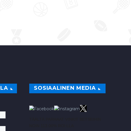
ILA
SOSIAALINEN MEDIA
TÄÄLTÄ PARHAAT VINKIT BETSEIHIN
NOIN 113.00% ROI:LLA