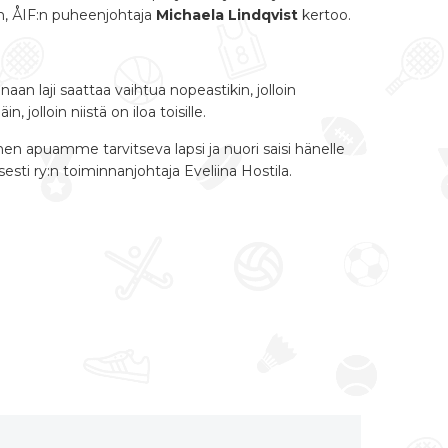
, ÅIF:n puheenjohtaja
Michaela Lindqvist
kertoo.
naan laji saattaa vaihtua nopeastikin, jolloin
 jolloin niistä on iloa toisille.
nen apuamme tarvitseva lapsi ja nuori saisi hänelle
sti ry:n toiminnanjohtaja Eveliina Hostila.