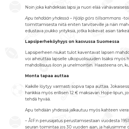
Noin joka kahdeksas lapsi ja nuori elää vähävaraisess
Apu tehdään yhdessä – Hjälp görs tillsammans
-to
toimittamisesta niitä eniten tarvitseville ja näin ma
edustava joukko yrityksiä, jotka kokevat asian tärkeä
Lapsiperheköyhyys on kasvussa Suomessa
Lapsiperheen niukat tulot kaventavat lapsen mahdol
voi aiheuttaa lapselle ulkopuolisuuden lisäksi myös h
mahdollisuus iloon ja unelmointiin. Haasteena on, k
Monta tapaa auttaa
Kaikille löytyy varmasti sopiva tapa auttaa. Jokaisessa
hankkia myös erillisen 12 € maksavan Hope-lipun, jo
tehdä hyvää.
Apu tehdään yhdessä jalkautuu myös kahteen vierasot
– ÅIF:n perusajatus perustamisestaan vuodesta 1951 
seuran toimintaa jos 30 vuoden ajan, ja halusimme 