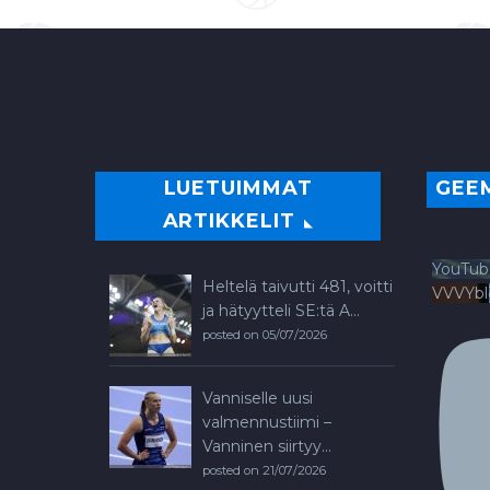
LUETUIMMAT
GEE
ARTIKKELIT
YouTub
Heltelä taivutti 481, voitti
VVVYb
ja hätyytteli SE:tä A...
posted on 05/07/2026
Vanniselle uusi
valmennustiimi –
Vanninen siirtyy...
posted on 21/07/2026