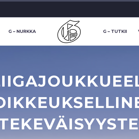
G – NURKKA
G – TUTKII
LIIGAJOUKKUEE
OIKKEUKSELLIN
TEKEVÄISYYST