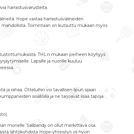
via harrastusvarusteita.
lineitä. Hope vastaa harrastusvälineiden
sesti mahdollista. Toimintaan on kutsuttu mukaan myös
rrastustottumuksista. THL:n mukaan perheen köyhyys
jäytymiselle. Lapsille ja nuorille kuuluu
heessä.
ä ja rahaa. Otteluihin voi tavallisen lipun sijaan
ppaneiden sisällöillä ja ne tarjoavat lisää tapoja
to).
man monelle. Salibandy on ollut merkittävä osa
stä lähtökohdista Hope-yhteistyö oli hyvin