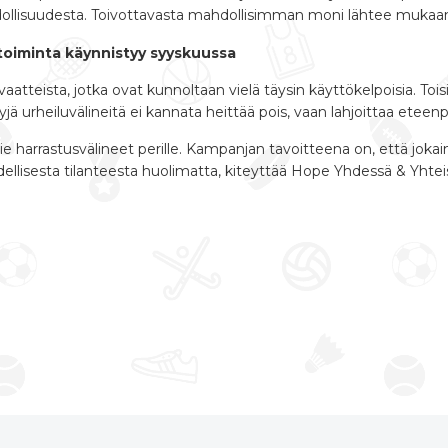
llisuudesta. Toivottavasta mahdollisimman moni lähtee mukaan
toiminta käynnistyy syyskuussa
aatteista, jotka ovat kunnoltaan vielä täysin käyttökelpoisia. Toisi
jä urheiluvälineitä ei kannata heittää pois, vaan lahjoittaa eteenpäin,
ie harrastusvälineet perille. Kampanjan tavoitteena on, että jokai
ellisesta tilanteesta huolimatta, kiteyttää Hope Yhdessä & Yhteise