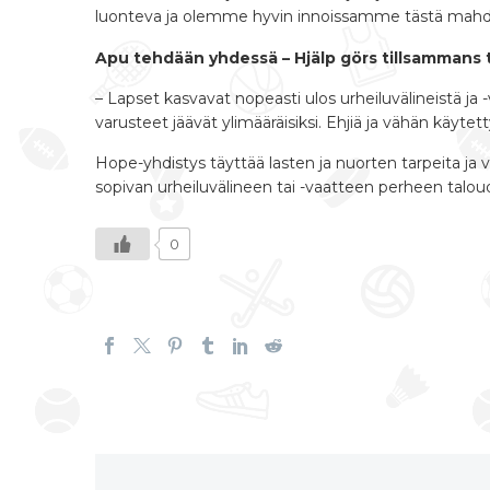
luonteva ja olemme hyvin innoissamme tästä mahdo
Apu tehdään yhdessä – Hjälp görs tillsammans 
– Lapset kasvavat nopeasti ulos urheiluvälineistä ja -v
varusteet jäävät ylimääräisiksi. Ehjiä ja vähän käytetty
Hope-yhdistys täyttää lasten ja nuorten tarpeita ja v
sopivan urheiluvälineen tai -vaatteen perheen taloud
0