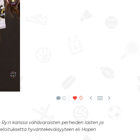



0
0
e Ry:n kanssa vähävaraisten perheiden lasten ja
loituksetta hyväntekeväisyyteen eli Hopen