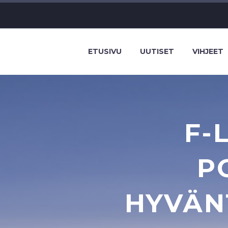
ETUSIVU
UUTISET
VIHJEET
F-
P
HYVÄN