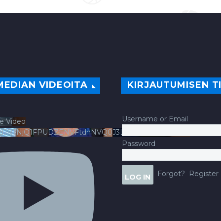
MEDIAN VIDEOITA
KIRJAUTUMISEN T
Username or Email
e Video
ldJRTNjQ1FPUDZENVFtdnNVQ0J3LlFsbURXQWNIYldv
Password
Forgot?
Register