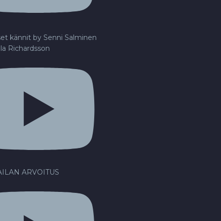
set kännit by Senni Salminen
lla Richardsson
ILAN ARVOITUS