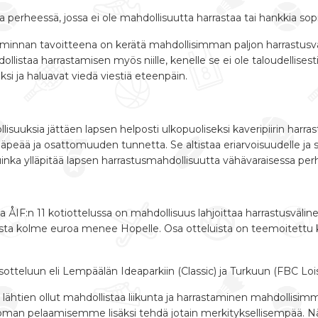
a perheessä, jossa ei ole mahdollisuutta harrastaa tai hankkia sopi
iminnan tavoitteena on kerätä mahdollisimman paljon harrastusvä
hdollistaa harrastamisen myös niille, kenelle se ei ole taloudelli
ksi ja haluavat viedä viestiä eteenpäin.
lisuuksia jättäen lapsen helposti ulkopuoliseksi kaveripiirin ha
äpeää ja osattomuuden tunnetta. Se altistaa eriarvoisuudelle ja syr
uinka ylläpitää lapsen harrastusmahdollisuutta vähävaraisessa per
 ÅIF:n 11 kotiottelussa on mahdollisuus lahjoittaa harrastusvälineit
sta kolme euroa menee Hopelle. Osa otteluista on teemoitettu kum
teluun eli Lempäälän Ideaparkiin (Classic) ja Turkuun (FBC Lois
lähtien ollut mahdollistaa liikunta ja harrastaminen mahdollisim
oman pelaamisemme lisäksi tehdä jotain merkityksellisempää. Näi