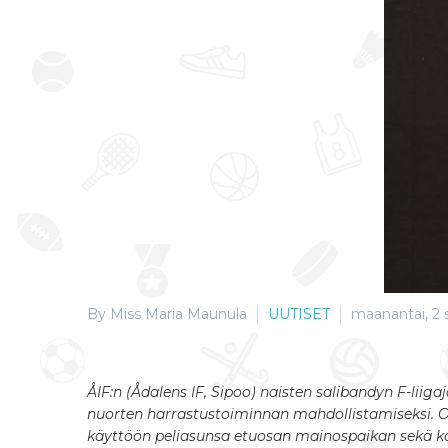
By Miss Maria Maunula
UUTISET
maanantai, 2 
ÅIF:n (Ådalens IF, Sipoo) naisten salibandyn F-lii
nuorten harrastustoiminnan mahdollistamiseksi. 
käyttöön peliasunsa etuosan mainospaikan sekä kai