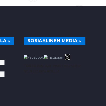
ILA
SOSIAALINEN MEDIA
TÄÄLTÄ PARHAAT VINKIT BETSEIHIN
NOIN 113.00% ROI:LLA