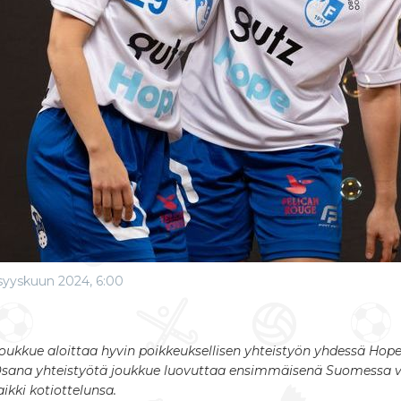
syyskuun 2024, 6:00
gajoukkue aloittaa hyvin poikkeuksellisen yhteistyön yhdessä Hop
Osana yhteistyötä joukkue luovuttaa ensimmäisenä Suomessa ve
kki kotiottelunsa.