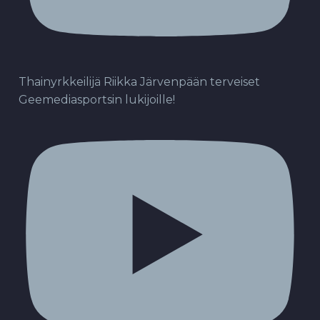
Thainyrkkeilijä Riikka Järvenpään terveiset
Geemediasportsin lukijoille!