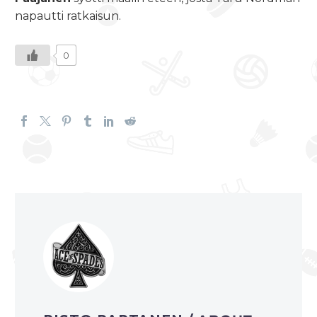
napautti ratkaisun.
0