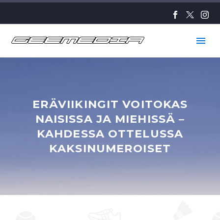
ERÄVIIKINGIT VOITOKAS
NAISISSA JA MIEHISSÄ –
KAHDESSA OTTELUSSA
KAKSINUMEROISET