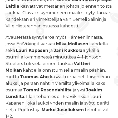
Laitila
kasvattivat mestarien johtoa jo ennen toista
taukoa. Classicin kymmeneen maaliin löytyi tänään
kahdeksan eri viimeistelijää vain Eemeli Salinin ja
Ville Hietarannan osuessa kahdesti.
Avauserässä syntyi eroa myös Hämeenlinnassa,
jossa EräViikingit karkasi
Mika Moilasen
kahdella
sekä
Lauri Kapasen
ja
Jani Kukkolan
yksillä
osumilla kymmenessä minuutissa 4–1-johtoon.
Steelers tuli vielä ennen taukoa
Valtteri
Molkan
kahdella onnistumisella maalin päähän,
mutta
Tuomas Aho
kasvatti eroa heti toisen erän
aluksi, ja perään nähtiin vierailta ylivoimalla kaksi
osumaa
Tommi Rosendahlilta
ja yksi
Joakim
Lundilta
. Illan tehomies oli EräViikinkien Lauri
Kapanen, joka laukoi yhden maalin ja syötti peräti
neljä. Puolustaja
Marko Juseliuksen
tehot olivat
1+2.