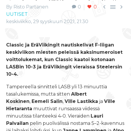



By Risto Partanen
0
0
UUTISET
keskiviikko, 29 syyskuun 2021, 21:30
Classic ja EräViikingit nautiskelivat F-liigan
keskiviikon miesten peleissä kaksinumeroiset
voittolukemat, kun Classic kaatoi kotonaan
LASBin 10-3 ja EräViikingit vieraissa Steelersin
10-4.
Tampereella sinnitteli LASB yli 13 minuuttia
tasalukemissa, mutta sitten
Albert
Koskinen
,
Eemeli Salin
,
Ville Lastikka
ja
Ville
Hietaranta
muuttivat runsaassa viidessä
minuutissa tilanteeksi 4-0. Vieraiden
Lauri
Palvailan
pelin puolivälissä nostama 5–2-kavennus
jäi laihaksi lohduksi, kun
Janne Lamminen
ja
Alpo