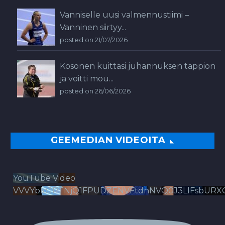
Vanniselle uusi valmennustiimi –
Vanninen siirtyy...
posted on 21/07/2026
Kosonen kuittasi juhannuksen tappion
ja voitti mou...
posted on 26/06/2026
GEEMEDIAN VIDEOITA
YouTube Video
VVVYbldJRTNjQ1FPUDZENVFtdnNVQ0J3LlFsbURX