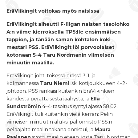
EräViikingit voitokas myös naisissa
EräViikingit aiheutti F-liigan naisten tasolohko
A:n viime kierroksella TPS:lle ensimmäisen
tappion, ja tänään saman kohtalon koki
mestari PSS. EräViikingit löi porvoolaiset
kotonaan 5-4 Taru Nordmanin viimeisen
minuutin maalilla.
EräViikingit johti toisessa erässä 3-1, ja
kolmannessa
Taru Niemi
iski kotijoukkueen 4–2-
johtoon. PSS rankaisi kuitenkin EräViikinkien
kahdesta perättäisestä jäähystä, ja
Ella
Sundströmin
4–4-tasoitus syntyi ajassa 58.02.
EräViikingit tuli kuitenkin vielä kerran: Pelin
viimeisen minuutin aluksi pallonriisto PSS:n
pelaajalta maalin takana onnistui, ja
Maura
Paajanen
syötti maalin eteen, josta Taru Nordman