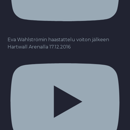
Eva Wahlströmin haastattelu voiton jälkeen
Hartwall Arenalla 17.12.2016