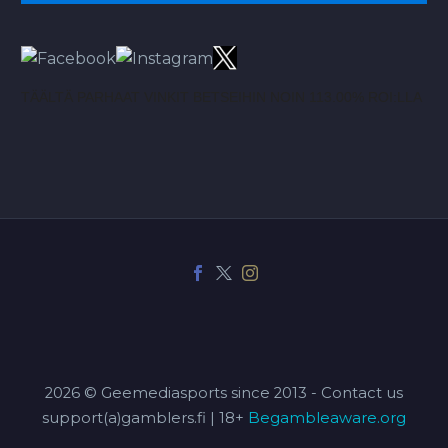
TÄÄLTÄ PARHAAT VINKIT BETSEIHIN NOIN 113.00% ROI:LLA
2026 © Geemediasports since 2013 - Contact us
support(a)gamblers.fi | 18+
Begambleaware.org