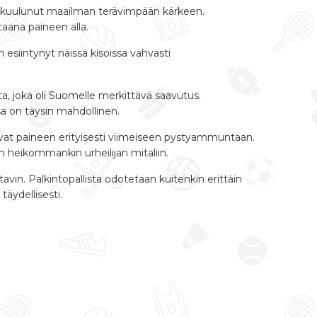
an kuulunut maailman terävimpään kärkeen.
aana paineen alla.
siintynyt näissä kisoissa vahvasti
ta, joka oli Suomelle merkittävä saavutus.
sa on täysin mahdollinen.
avat paineen erityisesti viimeiseen pystyammuntaan.
 heikommankin urheilijan mitaliin.
vin. Palkintopallista odotetaan kuitenkin erittäin
äydellisesti.