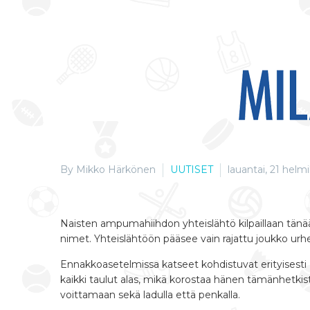
By Mikko Härkönen
UUTISET
lauantai, 21 helm
Naisten ampumahiihdon yhteislähtö kilpaillaan tänä
nimet. Yhteislähtöön pääsee vain rajattu joukko urhei
Ennakkoasetelmissa katseet kohdistuvat erityisesti I
kaikki taulut alas, mikä korostaa hänen tämänhetk
voittamaan sekä ladulla että penkalla.