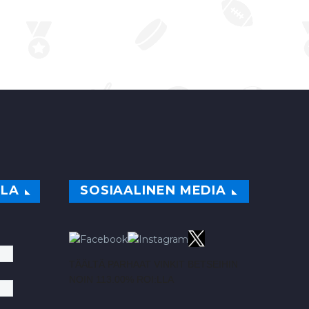
ILA
SOSIAALINEN MEDIA
TÄÄLTÄ PARHAAT VINKIT BETSEIHIN
NOIN 113.00% ROI:LLA