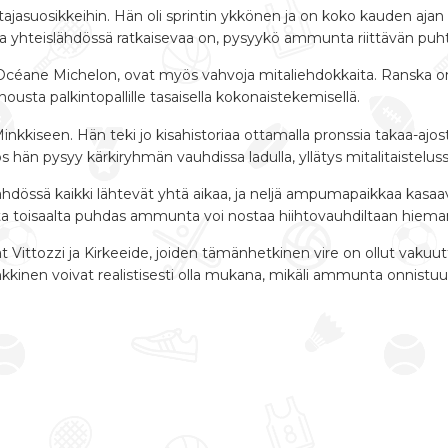
ajasuosikkeihin. Hän oli sprintin ykkönen ja on koko kauden aj
 yhteislähdössä ratkaisevaa on, pysyykö ammunta riittävän puht
Océane Michelon, ovat myös vahvoja mitaliehdokkaita. Ranska on e
ousta palkintopallille tasaisella kokonaistekemisellä.
inkkiseen. Hän teki jo kisahistoriaa ottamalla pronssia takaa-ajos
hän pysyy kärkiryhmän vauhdissa ladulla, yllätys mitalitaistelus
lähdössä kaikki lähtevät yhtä aikaa, ja neljä ampumapaikkaa kasa
tta toisaalta puhdas ammunta voi nostaa hiihtovauhdiltaan hieman
Vittozzi ja Kirkeeide, joiden tämänhetkinen vire on ollut vakuutta
kkinen voivat realistisesti olla mukana, mikäli ammunta onnistuu t