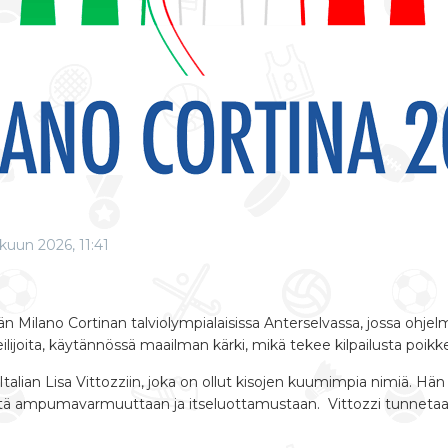
ikuun 2026, 11:41
än Milano Cortinan talviolympialaisissa Anterselvassa, jossa o
lijoita, käytännössä maailman kärki, mikä tekee kilpailusta poikke
talian Lisa Vittozziin, joka on ollut kisojen kuumimpia nimiä. Hä
istä ampumavarmuuttaan ja itseluottamustaan.
Vittozzi tunnetaa