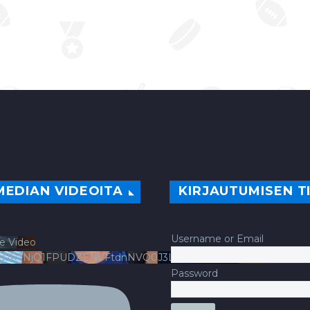
MEDIAN VIDEOITA
KIRJAUTUMISEN T
Username or Email
e Video
ldJRTNjQ1FPUDZENVFtdnNVQ0J3LlFsbURXQWNIYldv
Password