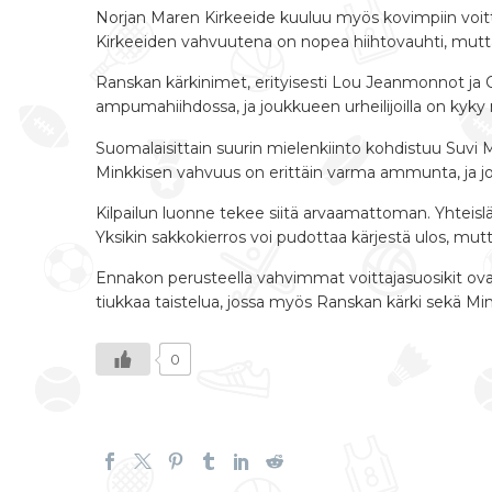
Norjan Maren Kirkeeide kuuluu myös kovimpiin voitt
Kirkeeiden vahvuutena on nopea hiihtovauhti, mutta
Ranskan kärkinimet, erityisesti Lou Jeanmonnot ja 
ampumahiihdossa, ja joukkueen urheilijoilla on kyky n
Suomalaisittain suurin mielenkiinto kohdistuu Suvi M
Minkkisen vahvuus on erittäin varma ammunta, ja jos 
Kilpailun luonne tekee siitä arvaamattoman. Yhteis
Yksikin sakkokierros voi pudottaa kärjestä ulos, mu
Ennakon perusteella vahvimmat voittajasuosikit ovat 
tiukkaa taistelua, jossa myös Ranskan kärki sekä Min
0