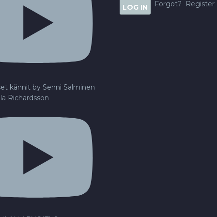
Forgot?
Register
set kännit by Senni Salminen
lla Richardsson