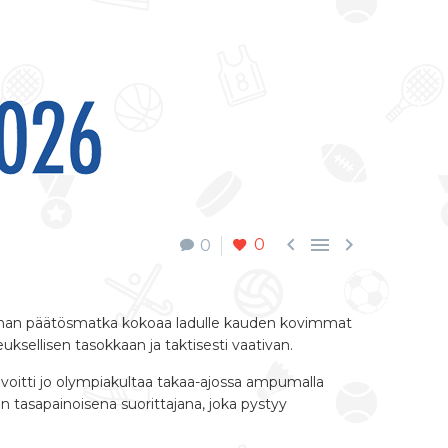



0
0
hjelman päätösmatka kokoaa ladulle kauden kovimmat
uksellisen tasokkaan ja taktisesti vaativan.
n voitti jo olympiakultaa takaa-ajossa ampumalla
n tasapainoisena suorittajana, joka pystyy