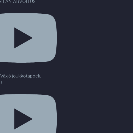
ILAN ARVOITUS
Växjö joukkotappelu
20