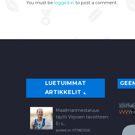
You must be
logged in
to post a comment.
LUETUIMMAT
GEE
ARTIKKELIT
YouTub
Maailmanmestaruus
VVVYb
täytti Virjosen tavoitteen:
Ei s...
posted on 07/08/2026