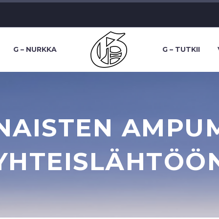
G – NURKKA
G – TUTKII
NAISTEN AMPU
YHTEISLÄHTÖÖ