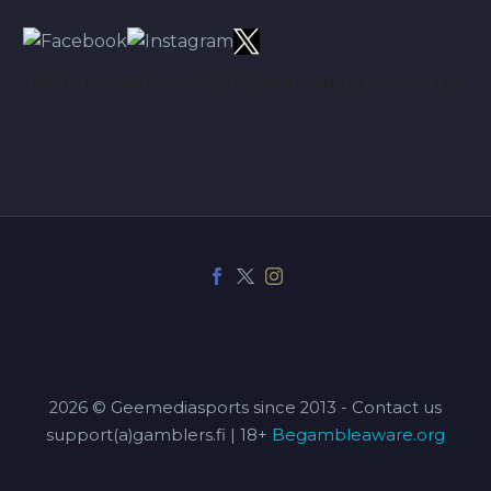
TÄÄLTÄ PARHAAT VINKIT BETSEIHIN NOIN 113.00% ROI:LLA
2026 © Geemediasports since 2013 - Contact us
support(a)gamblers.fi | 18+
Begambleaware.org