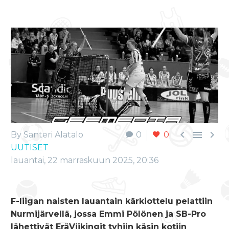



By Santeri Alatalo
0
0
UUTISET
lauantai, 22 marraskuun 2025, 20:36
F-liigan naisten lauantain kärkiottelu pelattiin
Nurmijärvellä, jossa Emmi Pölönen ja SB-Pro
lähettivät EräViikingit tyhjin käsin kotiin