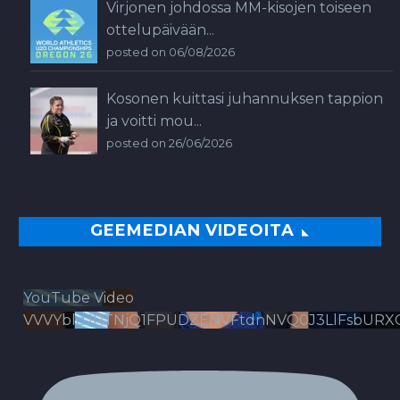
Virjonen johdossa MM-kisojen toiseen
ottelupäivään...
posted on 06/08/2026
Kosonen kuittasi juhannuksen tappion
ja voitti mou...
posted on 26/06/2026
GEEMEDIAN VIDEOITA
YouTube Video
VVVYbldJRTNjQ1FPUDZENVFtdnNVQ0J3LlFsbURX