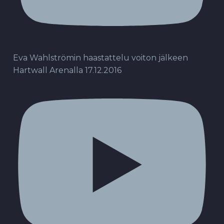
Eva Wahlströmin haastattelu voiton jälkeen
Hartwall Arenalla 17.12.2016