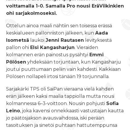
voittamalla 1-0. Samalla Pro nousi EräViikinkien
ohi sarjakolmoseksi.
Ottelun ainoa maali nähtiin sen toisessa erässä
keskialueen pallonriiston jälkeen, kun
Aada
Isometsä
laukoi
Jenni Rautasen
levityksestä
pallon ohi
Elsi Kangasharjun
. Vieraiden
kolmannen erän painostus pysähtyi
Emmi
Pölösen
yhdeksään torjuntaan, kun Kangasharju
joutui puuttumaan peliin vain kahdesti. Kaikkiaan
Pölösen nollapeli irtosi tänään 19 torjunnalla.
Sarjakärki TPS oli SaiPan vieraana vielä kahden
erän jälkeen kaksi maalia tappiolla mutta nousi
kolmannessa 6–3-voittoon. Nousin pohjusti
Sofia
Leino
, joka kavensi onnekkaasti vastustajan kautta
jo päätösjakson avausvaihdossa, iski perään
tasoituksen ja sinetöi puhtaan hattutemppunsa