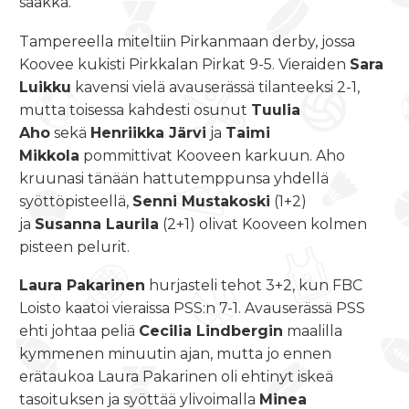
saakka.
Tampereella miteltiin Pirkanmaan derby, jossa
Koovee kukisti Pirkkalan Pirkat 9-5. Vieraiden
Sara
Luikku
kavensi vielä avauserässä tilanteeksi 2-1,
mutta toisessa kahdesti osunut
Tuulia
Aho
sekä
Henriikka Järvi
ja
Taimi
Mikkola
pommittivat Kooveen karkuun. Aho
kruunasi tänään hattutemppunsa yhdellä
syöttöpisteellä,
Senni Mustakoski
(1+2)
ja
Susanna Laurila
(2+1) olivat Kooveen kolmen
pisteen pelurit.
Laura Pakarinen
hurjasteli tehot 3+2, kun FBC
Loisto kaatoi vieraissa PSS:n 7-1. Avauserässä PSS
ehti johtaa peliä
Cecilia Lindbergin
maalilla
kymmenen minuutin ajan, mutta jo ennen
erätaukoa Laura Pakarinen oli ehtinyt iskeä
tasoituksen ja syöttää ylivoimalla
Minea