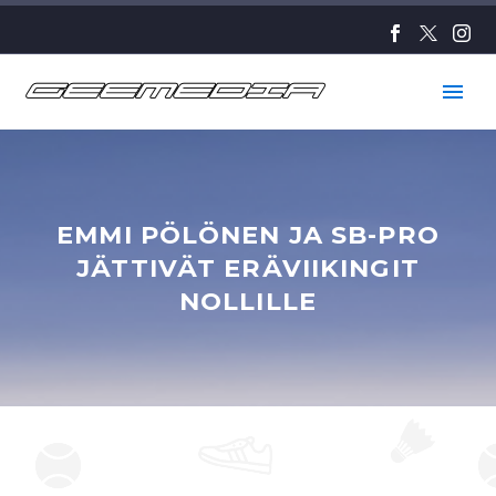
EMMI PÖLÖNEN JA SB-PRO
JÄTTIVÄT ERÄVIIKINGIT
NOLLILLE