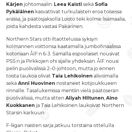
Kärjen
johtomaalin.
Leea Kaisti
sekä
Sofia
Pykäläinen
kasvattivat turkulaisten eroa toisessa
erässä, ja päätösjaksolla Loisto teki kolme lisämaalia,
joista kahdesta vastasi Pakarinen.
Northern Stars otti iltaottelussa syksyn
kolmannen voittonsa kaatamalla jumbofinaalissa
kotonaan ÅIF:n 6-3. Samalla espoolaiset nousivat
PSS:n ja Pirkkojen ohi sijalle yhdeksän. ÅIF nousi
pelin puolivälissä 2–0-johtoon, mutta jo ennen
toista taukoa olivat
Taia Lehikoinen
alivoimalla
sekä
Anni Huovinen
nostaneet kotijoukkueen
rinnalle. Tasalukemissa mentiin vielä päätöserän
puolivälissä, mutta sitten
Aliyah Hiltunen
,
Aino
Kuokkanen
ja Taia Lehikoinen laukoivat Northern
Starsin karkuun.
F-liigan naisten sarja jatkuu torstaina ottelulla