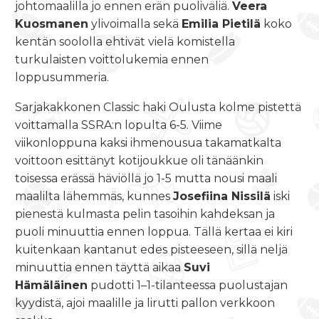
johtomaalilla jo ennen erän puoliväliä.
Veera
Kuosmanen
ylivoimalla sekä
Emilia Pietilä
koko
kentän soololla ehtivät vielä komistella
turkulaisten voittolukemia ennen
loppusummeria.
Sarjakakkonen Classic haki Oulusta kolme pistettä
voittamalla SSRA:n lopulta 6-5. Viime
viikonloppuna kaksi ihmenousua takamatkalta
voittoon esittänyt kotijoukkue oli tänäänkin
toisessa erässä häviöllä jo 1-5 mutta nousi maali
maalilta lähemmäs, kunnes
Josefiina Nissilä
iski
pienestä kulmasta pelin tasoihin kahdeksan ja
puoli minuuttia ennen loppua. Tällä kertaa ei kiri
kuitenkaan kantanut edes pisteeseen, sillä neljä
minuuttia ennen täyttä aikaa
Suvi
Hämäläinen
pudotti 1–1-tilanteessa puolustajan
kyydistä, ajoi maalille ja lirutti pallon verkkoon