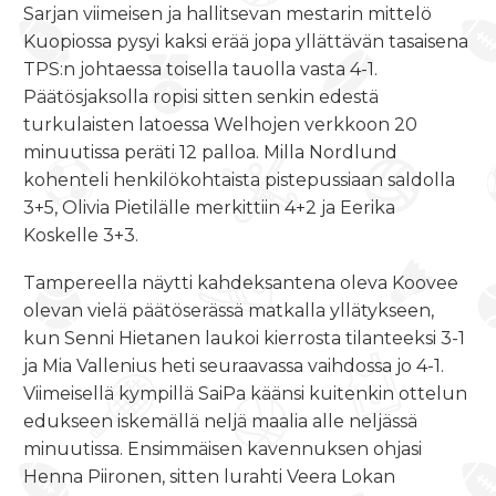
Sarjan viimeisen ja hallitsevan mestarin mittelö
Kuopiossa pysyi kaksi erää jopa yllättävän tasaisena
TPS:n johtaessa toisella tauolla vasta 4-1.
Päätösjaksolla ropisi sitten senkin edestä
turkulaisten latoessa Welhojen verkkoon 20
minuutissa peräti 12 palloa. Milla Nordlund
kohenteli henkilökohtaista pistepussiaan saldolla
3+5, Olivia Pietilälle merkittiin 4+2 ja Eerika
Koskelle 3+3.
Tampereella näytti kahdeksantena oleva Koovee
olevan vielä päätöserässä matkalla yllätykseen,
kun Senni Hietanen laukoi kierrosta tilanteeksi 3-1
ja Mia Vallenius heti seuraavassa vaihdossa jo 4-1.
Viimeisellä kympillä SaiPa käänsi kuitenkin ottelun
edukseen iskemällä neljä maalia alle neljässä
minuutissa. Ensimmäisen kavennuksen ohjasi
Henna Piironen, sitten lurahti Veera Lokan