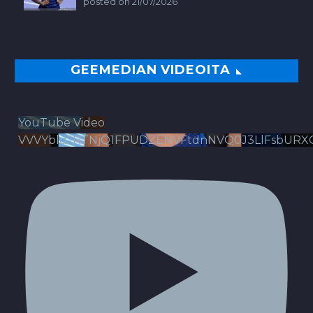
posted on 21/07/2026
GEEMEDIAN VIDEOITA
YouTube Video
VVVYbldJRTNjQ1FPUDZENVFtdnNVQ0J3LlFsbURX