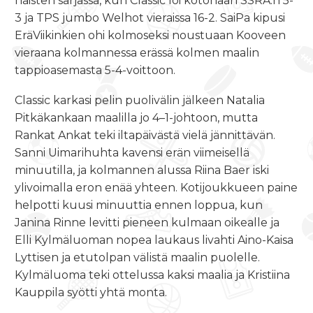
naisten sarjassa, kun Classic löi kotonaan SSRA:n 5-
3 ja TPS jumbo Welhot vieraissa 16-2. SaiPa kipusi
EräViikinkien ohi kolmoseksi noustuaan Kooveen
vieraana kolmannessa erässä kolmen maalin
tappioasemasta 5-4-voittoon.
Classic karkasi pelin puolivälin jälkeen Natalia
Pitkäkankaan maalilla jo 4–1-johtoon, mutta
Rankat Ankat teki iltapäivästä vielä jännittävän.
Sanni Uimarihuhta kavensi erän viimeisellä
minuutilla, ja kolmannen alussa Riina Baer iski
ylivoimalla eron enää yhteen. Kotijoukkueen paine
helpotti kuusi minuuttia ennen loppua, kun
Janina Rinne levitti pieneen kulmaan oikealle ja
Elli Kylmäluoman nopea laukaus livahti Aino-Kaisa
Lyttisen ja etutolpan välistä maalin puolelle.
Kylmäluoma teki ottelussa kaksi maalia ja Kristiina
Kauppila syötti yhtä monta.