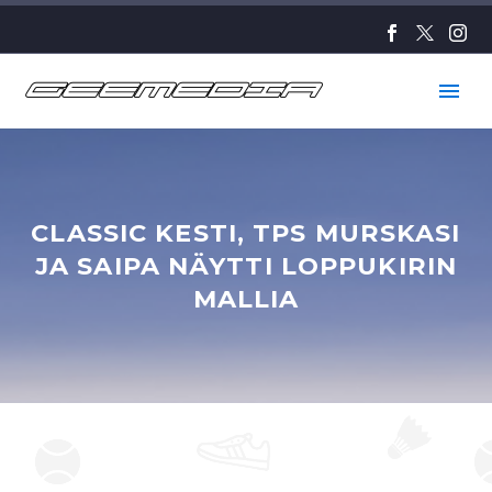
CLASSIC KESTI, TPS MURSKASI
JA SAIPA NÄYTTI LOPPUKIRIN
MALLIA