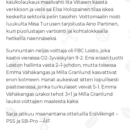
kaukolaukaus maalivahti Iita Viitasen käsistä
verkkoon ja vielä sai Elsa Holopainen tilaa iskeä
keskeltä sektoria pelin tasoihin. Voittomaalin nosti
luukulta Miisa Turusen tarjoilusta Aino Partinen,
kun puolustajan vartiointi jäi kohtalokkaalla
hetkellä näennäiseksi.
Sunnuntain neljäs voittaja oli FBC Loisto, joka
kaatoi vieraissa O2-Jyväskylän 9-2. Ensi erään tuotti
Loiston hallinta vasta 2–1-johdon, mutta toisessa
Emma Vähäkangas ja Milla Granlund kasvattivat
eron kolmeen. Hanat aukesivat sitten lopullisesti
päätöserässä, jonka turkulaiset veivät 5-1. Emma
Vähäkangas urakoi tehot 3+1 ja Milla Granlund
laukoi voittajien maaleista kaksi.
Sarja jatkuu maanantaina otteluilla EräViikingit –
PSS ja SB-Pro – ÅIF.