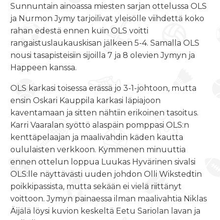
Sunnuntain ainoassa miesten sarjan ottelussa OLS
ja Nurmon Jymy tarjoilivat yleisölle viihdettä koko
rahan edestä ennen kuin OLS voitti
rangaistuslaukauskisan jälkeen 5-4. Samalla OLS
nousi tasapisteisiin sijoilla 7 ja 8 olevien Jymyn ja
Happeen kanssa.
OLS karkasi toisessa erässä jo 3-1-johtoon, mutta
ensin Oskari Kauppila karkasi läpiajoon
kaventamaan ja sitten nähtiin erikoinen tasoitus.
Karri Vaaralan syöttö alaspäin pomppasi OLS:n
kenttäpelaajan ja maalivahdin käden kautta
oululaisten verkkoon. Kymmenen minuuttia
ennen ottelun loppua Luukas Hyvärinen sivalsi
OLS:lle näyttävästi uuden johdon Olli Wikstedtin
poikkipassista, mutta sekään ei vielä riittänyt
voittoon. Jymyn painaessa ilman maalivahtia Niklas
Äijälä löysi kuvion keskeltä Eetu Sariolan lavan ja