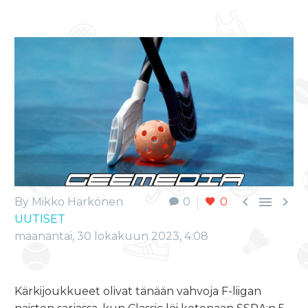



By Mikko Härkönen
0
0
UUTISET
maanantai, 30 lokakuun 2023, 4:08
Kärkijoukkueet olivat tänään vahvoja F-liigan