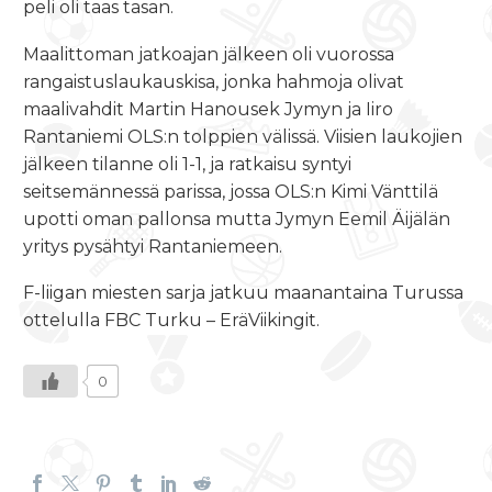
peli oli taas tasan.
Maalittoman jatkoajan jälkeen oli vuorossa
rangaistuslaukauskisa, jonka hahmoja olivat
maalivahdit Martin Hanousek Jymyn ja Iiro
Rantaniemi OLS:n tolppien välissä. Viisien laukojien
jälkeen tilanne oli 1-1, ja ratkaisu syntyi
seitsemännessä parissa, jossa OLS:n Kimi Vänttilä
upotti oman pallonsa mutta Jymyn Eemil Äijälän
yritys pysähtyi Rantaniemeen.
F-liigan miesten sarja jatkuu maanantaina Turussa
ottelulla FBC Turku – EräViikingit.
0