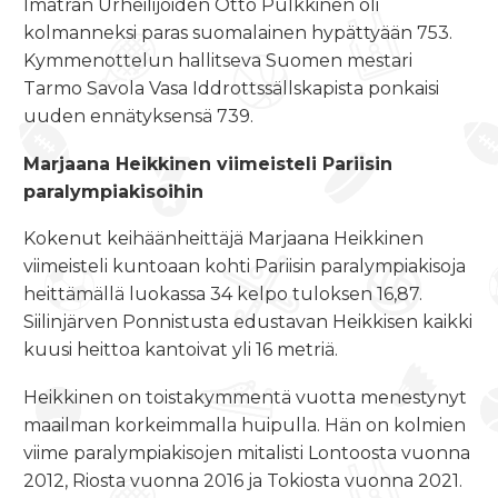
Imatran Urheilijoiden Otto Pulkkinen oli
kolmanneksi paras suomalainen hypättyään 753.
Kymmenottelun hallitseva Suomen mestari
Tarmo Savola Vasa Iddrottssällskapista ponkaisi
uuden ennätyksensä 739.
Marjaana Heikkinen viimeisteli Pariisin
paralympiakisoihin
Kokenut keihäänheittäjä Marjaana Heikkinen
viimeisteli kuntoaan kohti Pariisin paralympiakisoja
heittämällä luokassa 34 kelpo tuloksen 16,87.
Siilinjärven Ponnistusta edustavan Heikkisen kaikki
kuusi heittoa kantoivat yli 16 metriä.
Heikkinen on toistakymmentä vuotta menestynyt
maailman korkeimmalla huipulla. Hän on kolmien
viime paralympiakisojen mitalisti Lontoosta vuonna
2012, Riosta vuonna 2016 ja Tokiosta vuonna 2021.