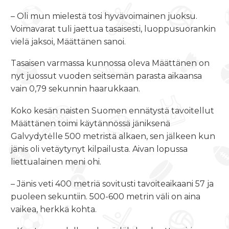
– Oli mun mielestä tosi hyvävoimainen juoksu.
Voimavarat tuli jaettua tasaisesti, luoppusuorankin
vielä jaksoi, Määttänen sanoi.
Tasaisen varmassa kunnossa oleva Määttänen on
nyt juossut vuoden seitsemän parasta aikaansa
vain 0,79 sekunnin haarukkaan.
Koko kesän naisten Suomen ennätystä tavoitellut
Määttänen toimi käytännössä jäniksenä
Galvydytėlle 500 metristä alkaen, sen jälkeen kun
jänis oli vetäytynyt kilpailusta. Aivan lopussa
liettualainen meni ohi.
– Jänis veti 400 metriä sovitusti tavoiteaikaani 57 ja
puoleen sekuntiin. 500-600 metrin väli on aina
vaikea, herkkä kohta.