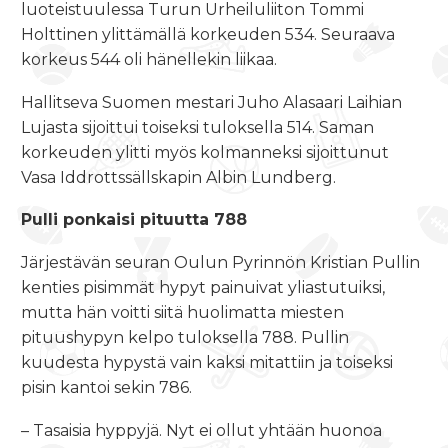
luoteistuulessa Turun Urheiluliiton Tommi
Holttinen ylittämällä korkeuden 534. Seuraava
korkeus 544 oli hänellekin liikaa.
Hallitseva Suomen mestari Juho Alasaari Laihian
Lujasta sijoittui toiseksi tuloksella 514. Saman
korkeuden ylitti myös kolmanneksi sijoittunut
Vasa Iddrottssällskapin Albin Lundberg.
Pulli ponkaisi pituutta 788
Järjestävän seuran Oulun Pyrinnön Kristian Pullin
kenties pisimmät hypyt painuivat yliastutuiksi,
mutta hän voitti siitä huolimatta miesten
pituushypyn kelpo tuloksella 788. Pullin
kuudesta hypystä vain kaksi mitattiin ja toiseksi
pisin kantoi sekin 786.
– Tasaisia hyppyjä. Nyt ei ollut yhtään huonoa