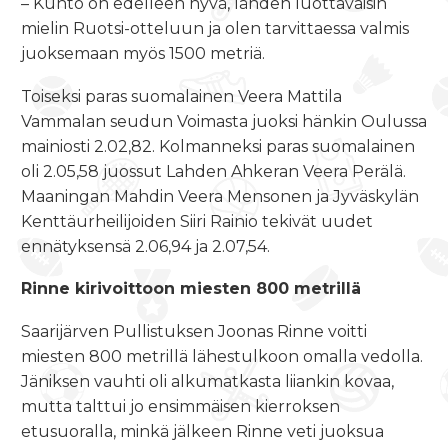
– Kunto on edelleen hyvä, lähden luottavaisin
mielin Ruotsi-otteluun ja olen tarvittaessa valmis
juoksemaan myös 1500 metriä.
Toiseksi paras suomalainen Veera Mattila
Vammalan seudun Voimasta juoksi hänkin Oulussa
mainiosti 2.02,82. Kolmanneksi paras suomalainen
oli 2.05,58 juossut Lahden Ahkeran Veera Perälä.
Maaningan Mahdin Veera Mensonen ja Jyväskylän
Kenttäurheilijoiden Siiri Rainio tekivät uudet
ennätyksensä 2.06,94 ja 2.07,54.
Rinne kirivoittoon miesten 800 metrillä
Saarijärven Pullistuksen Joonas Rinne voitti
miesten 800 metrillä lähestulkoon omalla vedolla.
Jäniksen vauhti oli alkumatkasta liiankin kovaa,
mutta talttui jo ensimmäisen kierroksen
etusuoralla, minkä jälkeen Rinne veti juoksua