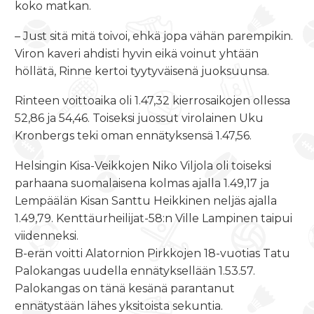
koko matkan.
– Just sitä mitä toivoi, ehkä jopa vähän parempikin.
Viron kaveri ahdisti hyvin eikä voinut yhtään
höllätä, Rinne kertoi tyytyväisenä juoksuunsa.
Rinteen voittoaika oli 1.47,32 kierrosaikojen ollessa
52,86 ja 54,46. Toiseksi juossut virolainen Uku
Kronbergs teki oman ennätyksensä 1.47,56.
Helsingin Kisa-Veikkojen Niko Viljola oli toiseksi
parhaana suomalaisena kolmas ajalla 1.49,17 ja
Lempäälän Kisan Santtu Heikkinen neljäs ajalla
1.49,79. Kenttäurheilijat-58:n Ville Lampinen taipui
viidenneksi.
B-erän voitti Alatornion Pirkkojen 18-vuotias Tatu
Palokangas uudella ennätyksellään 1.53.57.
Palokangas on tänä kesänä parantanut
ennätystään lähes yksitoista sekuntia.