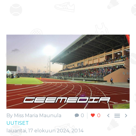



By Miss Maria Maunula
0
0
UUTISET
lauantai, 17 elokuun 2024, 20:14