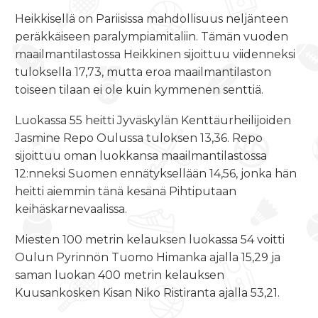
Heikkisellä on Pariisissa mahdollisuus neljänteen
peräkkäiseen paralympiamitaliin. Tämän vuoden
maailmantilastossa Heikkinen sijoittuu viidenneksi
tuloksella 17,73, mutta eroa maailmantilaston
toiseen tilaan ei ole kuin kymmenen senttiä.
Luokassa 55 heitti Jyväskylän Kenttäurheilijoiden
Jasmine Repo Oulussa tuloksen 13,36. Repo
sijoittuu oman luokkansa maailmantilastossa
12:nneksi Suomen ennätyksellään 14,56, jonka hän
heitti aiemmin tänä kesänä Pihtiputaan
keihäskarnevaalissa.
Miesten 100 metrin kelauksen luokassa 54 voitti
Oulun Pyrinnön Tuomo Himanka ajalla 15,29 ja
saman luokan 400 metrin kelauksen
Kuusankosken Kisan Niko Ristiranta ajalla 53,21.