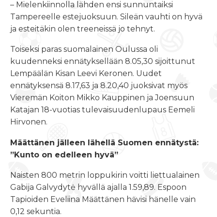
– Mielenkiinnolla lähden ensi sunnuntaiksi
Tampereelle estejuoksuun. Sileän vauhti on hyvä
ja esteitäkin olen treeneissä jo tehnyt.
Toiseksi paras suomalainen Oulussa oli
kuudenneksi ennätyksellään 8.05,30 sijoittunut
Lempäälän Kisan Leevi Keronen. Uudet
ennätyksensä 8.17,63 ja 8.20,40 juoksivat myös
Vieremän Koiton Mikko Kauppinen ja Joensuun
Katajan 18-vuotias tulevaisuudenlupaus Eemeli
Hirvonen.
Määttänen jälleen lähellä Suomen ennätystä:
”Kunto on edelleen hyvä”
Naisten 800 metrin loppukirin voitti liettualainen
Gabija Galvydytė hyvällä ajalla 1.59,89. Espoon
Tapioiden Eveliina Määttänen hävisi hänelle vain
0,12 sekuntia.