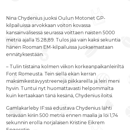
Nina Chydenius juoksi Oulun Motonet GP-
kilpailuissa arvokkaan voiton kovassa
kansainvälisessä seurassa voittaen naisten 5000
metriä ajalla 15.28,89. Tulos jää vain kaksi sekuntia
hänen Rooman EM-kilpailuissa juoksemastaan
ennätyksestään.
– Tulin tiistaina kolmen viikon korkeanpaikanleiriltä
Font Romeusta. Tein siellä ekan kerran
maksimikestävyystreenejä piikkareilla ja leiri meni
hyvin. Tuntui nyt huomattavasti helpommalta
kuin kertaakaan tänä kesänä, Chydenius iloitsi.
Gamlakarleby IF:ssä edustava Chydenius lähti
terävään kiriin 500 metriä ennen maalia ja löi 1,74
sekunnin erolla norjalaisen Kristine Eikrem
Engesetin.