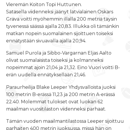
Vieremän Koiton Topi Huttunen.
Satasella viidenneksi jäänyt latvialainen Oskars
Grava voitti myöhemmin illalla 200 metriä täysin
tyvenessä säässä ajalla 20,83. Illukka oli tämänkin
matkan nopein suomalainen sijoittuen toiseksi
ennätystään sivuavalla ajalla 20,94.
Samuel Purola ja Sibbo-Vargarnan Eljas Aalto
olivat suomalaisista toiseksi ja kolmanneksi
nopeimmat ajoin 21,04 ja 21,32. Eino Vuori voitti B-
erän uudella ennätyksellään 21,46.
Paraurheilija Blake Leeper Yhdysvalloista juoksi
100 metrin B-erässä 11,23 ja 200 metrin A-erässä
22.40. Molemmat tulokset ovat luokan 62
maailman vuositilaston viidenneksi parhaat.
Tämän vuoden maailmantilastossa Leeper sijoittuu
parhaiten 400 metrin juoksussa, missä hän on