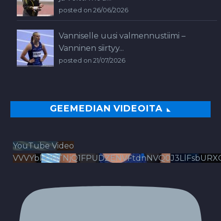
posted on 26/06/2026
Vanniselle uusi valmennustiimi –
Vanninen siirtyy...
posted on 21/07/2026
GEEMEDIAN VIDEOITA
YouTube Video
VVVYbldJRTNjQ1FPUDZENVFtdnNVQ0J3LlFsbURX