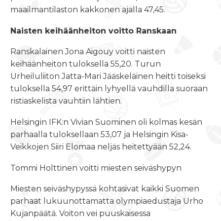
maailmantilaston kakkonen ajalla 47,45.
Naisten keihäänheiton voitto Ranskaan
Ranskalainen Jona Aigouy voitti naisten
keihäänheiton tuloksella 55,20. Turun
Urheiluliiton Jatta-Mari Jääskeläinen heitti toiseksi
tuloksella 54,97 erittäin lyhyellä vauhdilla suoraan
ristiaskelista vauhtiin lähtien.
Helsingin IFK:n Vivian Suominen oli kolmas kesän
parhaalla tuloksellaan 53,07 ja Helsingin Kisa-
Veikkojen Siiri Elomaa neljäs heitettyään 52,24.
Tommi Holttinen voitti miesten seiväshypyn
Miesten seiväshypyssä kohtasivat kaikki Suomen
parhaat lukuunottamatta olympiaedustaja Urho
Kujanpäätä. Voiton vei puuskaisessa