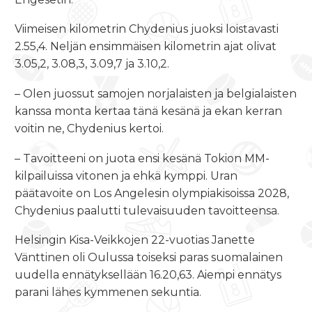
Viimeisen kilometrin Chydenius juoksi loistavasti
2.55,4. Neljän ensimmäisen kilometrin ajat olivat
3.05,2, 3.08,3, 3.09,7 ja 3.10,2.
– Olen juossut samojen norjalaisten ja belgialaisten
kanssa monta kertaa tänä kesänä ja ekan kerran
voitin ne, Chydenius kertoi.
– Tavoitteeni on juota ensi kesänä Tokion MM-
kilpailuissa vitonen ja ehkä kymppi. Uran
päätavoite on Los Angelesin olympiakisoissa 2028,
Chydenius paalutti tulevaisuuden tavoitteensa.
Helsingin Kisa-Veikkojen 22-vuotias Janette
Vänttinen oli Oulussa toiseksi paras suomalainen
uudella ennätyksellään 16.20,63. Aiempi ennätys
parani lähes kymmenen sekuntia.