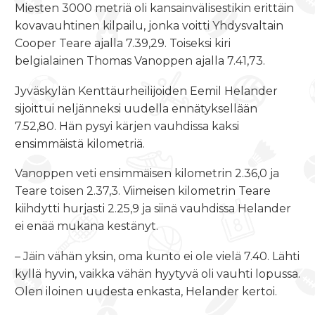
Miesten 3000 metriä oli kansainvälisestikin erittäin
kovavauhtinen kilpailu, jonka voitti Yhdysvaltain
Cooper Teare ajalla 7.39,29. Toiseksi kiri
belgialainen Thomas Vanoppen ajalla 7.41,73.
Jyväskylän Kenttäurheilijoiden Eemil Helander
sijoittui neljänneksi uudella ennätyksellään
7.52,80. Hän pysyi kärjen vauhdissa kaksi
ensimmäistä kilometriä.
Vanoppen veti ensimmäisen kilometrin 2.36,0 ja
Teare toisen 2.37,3. Viimeisen kilometrin Teare
kiihdytti hurjasti 2.25,9 ja siinä vauhdissa Helander
ei enää mukana kestänyt.
– Jäin vähän yksin, oma kunto ei ole vielä 7.40. Lähti
kyllä hyvin, vaikka vähän hyytyvä oli vauhti lopussa.
Olen iloinen uudesta enkasta, Helander kertoi.