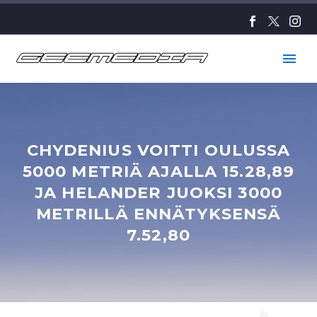
CHYDENIUS VOITTI OULUSSA
5000 METRIÄ AJALLA 15.28,89
JA HELANDER JUOKSI 3000
METRILLÄ ENNÄTYKSENSÄ
7.52,80