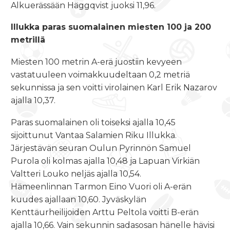
Alkuerässään Häggqvist juoksi 11,96.
Illukka paras suomalainen miesten 100 ja 200
metrillä
Miesten 100 metrin A-erä juostiin kevyeen
vastatuuleen voimakkuudeltaan 0,2 metriä
sekunnissa ja sen voitti virolainen Karl Erik Nazarov
ajalla 10,37.
Paras suomalainen oli toiseksi ajalla 10,45
sijoittunut Vantaa Salamien Riku Illukka.
Järjestävän seuran Oulun Pyrinnön Samuel
Purola oli kolmas ajalla 10,48 ja Lapuan Virkiän
Valtteri Louko neljäs ajalla 10,54.
Hämeenlinnan Tarmon Eino Vuori oli A-erän
kuudes ajallaan 10,60. Jyväskylän
Kenttäurheilijoiden Arttu Peltola voitti B-erän
ajalla 10,66. Vain sekunnin sadasosan hänelle hävisi