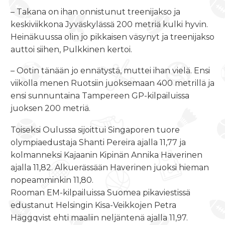
– Takana on ihan onnistunut treenijakso ja
keskiviikkona Jyväskylässä 200 metriä kulki hyvin.
Heinäkuussa olin jo pikkaisen väsynyt ja treenijakso
auttoi siihen, Pulkkinen kertoi.
– Ootin tänään jo ennätystä, muttei ihan vielä. Ensi
viikolla menen Ruotsiin juoksemaan 400 metrillä ja
ensi sunnuntaina Tampereen GP-kilpailuissa
juoksen 200 metriä.
Toiseksi Oulussa sijoittui Singaporen tuore
olympiaedustaja Shanti Pereira ajalla 11,77 ja
kolmanneksi Kajaanin Kipinän Annika Haverinen
ajalla 11,82. Alkuerässään Haverinen juoksi hieman
nopeamminkin 11,80.
Rooman EM-kilpailuissa Suomea pikaviestissä
edustanut Helsingin Kisa-Veikkojen Petra
Häggqvist ehti maaliin neljäntenä ajalla 11,97.