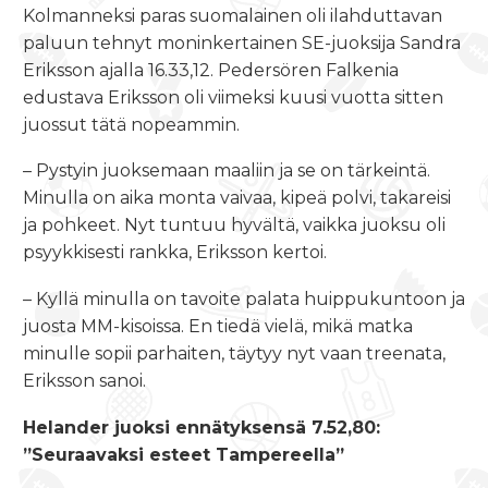
Kolmanneksi paras suomalainen oli ilahduttavan
paluun tehnyt moninkertainen SE-juoksija Sandra
Eriksson ajalla 16.33,12. Pedersören Falkenia
edustava Eriksson oli viimeksi kuusi vuotta sitten
juossut tätä nopeammin.
– Pystyin juoksemaan maaliin ja se on tärkeintä.
Minulla on aika monta vaivaa, kipeä polvi, takareisi
ja pohkeet. Nyt tuntuu hyvältä, vaikka juoksu oli
psyykkisesti rankka, Eriksson kertoi.
– Kyllä minulla on tavoite palata huippukuntoon ja
juosta MM-kisoissa. En tiedä vielä, mikä matka
minulle sopii parhaiten, täytyy nyt vaan treenata,
Eriksson sanoi.
Helander juoksi ennätyksensä 7.52,80:
”Seuraavaksi esteet Tampereella”