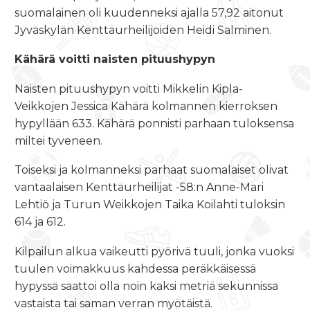
suomalainen oli kuudenneksi ajalla 57,92 aitonut
Jyväskylän Kenttäurheilijoiden Heidi Salminen.
Kähärä voitti naisten pituushypyn
Naisten pituushypyn voitti Mikkelin Kipla-
Veikkojen Jessica Kähärä kolmannen kierroksen
hypyllään 633. Kähärä ponnisti parhaan tuloksensa
miltei tyveneen.
Toiseksi ja kolmanneksi parhaat suomalaiset olivat
vantaalaisen Kenttäurheilijat -58:n Anne-Mari
Lehtiö ja Turun Weikkojen Taika Koilahti tuloksin
614 ja 612.
Kilpailun alkua vaikeutti pyörivä tuuli, jonka vuoksi
tuulen voimakkuus kahdessa peräkkäisessä
hypyssä saattoi olla noin kaksi metriä sekunnissa
vastaista tai saman verran myötäistä.