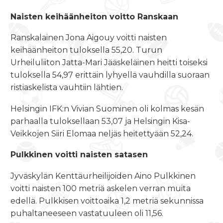
Naisten keihäänheiton voitto Ranskaan
Ranskalainen Jona Aigouy voitti naisten
keihäänheiton tuloksella 55,20. Turun
Urheiluliiton Jatta-Mari Jääskeläinen heitti toiseksi
tuloksella 54,97 erittäin lyhyellä vauhdilla suoraan
ristiaskelista vauhtiin lähtien.
Helsingin IFK:n Vivian Suominen oli kolmas kesän
parhaalla tuloksellaan 53,07 ja Helsingin Kisa-
Veikkojen Siiri Elomaa neljäs heitettyään 52,24.
Pulkkinen voitti naisten satasen
Jyväskylän Kenttäurheilijoiden Aino Pulkkinen
voitti naisten 100 metriä askelen verran muita
edellä. Pulkkisen voittoaika 1,2 metriä sekunnissa
puhaltaneeseen vastatuuleen oli 11,56.