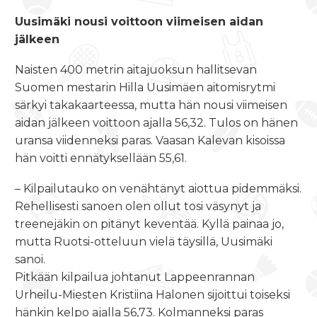
Uusimäki nousi voittoon viimeisen aidan
jälkeen
Naisten 400 metrin aitajuoksun hallitsevan
Suomen mestarin Hilla Uusimäen aitomisrytmi
särkyi takakaarteessa, mutta hän nousi viimeisen
aidan jälkeen voittoon ajalla 56,32. Tulos on hänen
uransa viidenneksi paras. Vaasan Kalevan kisoissa
hän voitti ennätyksellään 55,61.
– Kilpailutauko on venähtänyt aiottua pidemmäksi.
Rehellisesti sanoen olen ollut tosi väsynyt ja
treenejäkin on pitänyt keventää. Kyllä painaa jo,
mutta Ruotsi-otteluun vielä täysillä, Uusimäki
sanoi.
Pitkään kilpailua johtanut Lappeenrannan
Urheilu-Miesten Kristiina Halonen sijoittui toiseksi
hänkin kelpo ajalla 56,73. Kolmanneksi paras