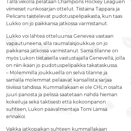
Tällä viikolla pelataan Champions Hockey Leaguen
viimeiset runkosarjan ottelut. Tiistaina Tappara ja
Pelicans taistelevat pudotuspelipaikasta, kun taas
Lukko on jo paikkansa jatkossa varmistanut.
Lukko voi lähteä otteluunsa Geneveä vastaan
vapautuneena, sillä raumalaisjoukkue on jo
paikkansa jatkossa varmistanut. Sama tilanne on
myös Lukon tiistaisella vastustajalla Genevellä, jolla
on niin ikään jo pudotuspelipaikka takataskussa.
– Molemmilla joukkueilla on selvä tilanne ja
samalla molemmat pelaavat kansallista sarjaa
tiiviissä tahdissa. Kummallakaan ei ole CHL:n osalta
juuri panosta ja pelissä saatetaan nähdä hieman
kokeiluja sekä taktisesti että kokoonpanon
suhteen, Lukon päävalmentaja Tomi Lämsä
ennakoi.
Vaikka jatkopaikan suhteen kummallakaan