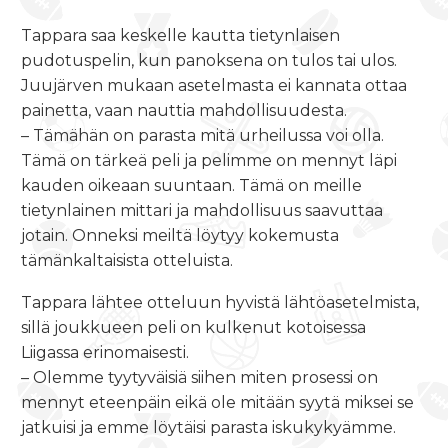
Tappara saa keskelle kautta tietynlaisen
pudotuspelin, kun panoksena on tulos tai ulos.
Juujärven mukaan asetelmasta ei kannata ottaa
painetta, vaan nauttia mahdollisuudesta.
– Tämähän on parasta mitä urheilussa voi olla.
Tämä on tärkeä peli ja pelimme on mennyt läpi
kauden oikeaan suuntaan. Tämä on meille
tietynlainen mittari ja mahdollisuus saavuttaa
jotain. Onneksi meiltä löytyy kokemusta
tämänkaltaisista otteluista.
Tappara lähtee otteluun hyvistä lähtöasetelmista,
sillä joukkueen peli on kulkenut kotoisessa
Liigassa erinomaisesti.
– Olemme tyytyväisiä siihen miten prosessi on
mennyt eteenpäin eikä ole mitään syytä miksei se
jatkuisi ja emme löytäisi parasta iskukykyämme.