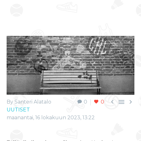



By Santeri Alatalo
0
0
UUTISET
maanantai, 16 lokakuun 2023, 13:22