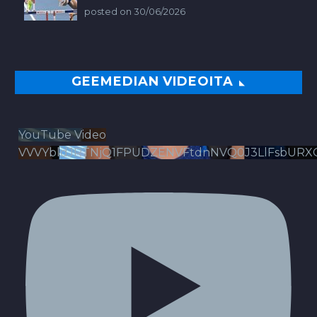
posted on 30/06/2026
GEEMEDIAN VIDEOITA
YouTube Video
VVVYbldJRTNjQ1FPUDZENVFtdnNVQ0J3LlFsbURX