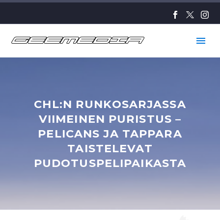
CHL:N RUNKOSARJASSA
VIIMEINEN PURISTUS –
PELICANS JA TAPPARA
TAISTELEVAT
PUDOTUSPELIPAIKASTA