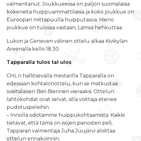
valmentanut. Joukkueessa on paljon suomalaisia
kokeneita huippuammattilaisia ja koko joukkue on
Euroopan mittapuulla huipputasoa. Hieno
joukkue on tulossa vastaan, Lämsä hehkuttaa.
Lukon ja Geneven välinen ottelu alkaa Kivikylän
Areenalla
kello 18.30
.
Tapparalla tulos tai ulos
CHL:n hallitsevalla mestarilla Tapparalla on
edessään kohtalonottelu, kun se matkustaa
sveitsiläisen Biel-Biennen vieraaksi. Ottelun
lähtökohdat ovat selvät, sillä voittaja etenee
pudotuspeleihin.
– Innolla odotamme huippukohtaamista. Kaikki
tietävät, että tämä on isojen panosten peli,
Tapparan valmentaja Juha Juujärvi aloittaa
ottelun ennakoinnin.