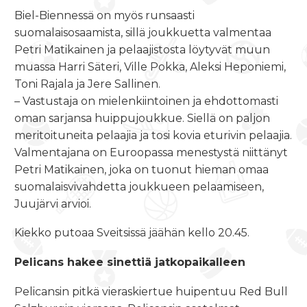
Biel-Biennessä on myös runsaasti
suomalaisosaamista, sillä joukkuetta valmentaa
Petri Matikainen ja pelaajistosta löytyvät muun
muassa Harri Säteri, Ville Pokka, Aleksi Heponiemi,
Toni Rajala ja Jere Sallinen.
– Vastustaja on mielenkiintoinen ja ehdottomasti
oman sarjansa huippujoukkue. Siellä on paljon
meritoituneita pelaajia ja tosi kovia eturivin pelaajia.
Valmentajana on Euroopassa menestystä niittänyt
Petri Matikainen, joka on tuonut hieman omaa
suomalaisvivahdetta joukkueen pelaamiseen,
Juujärvi arvioi.
Kiekko putoaa Sveitsissä jäähän
kello 20.45
.
Pelicans hakee sinettiä jatkopaikalleen
Pelicansin pitkä vieraskiertue huipentuu Red Bull