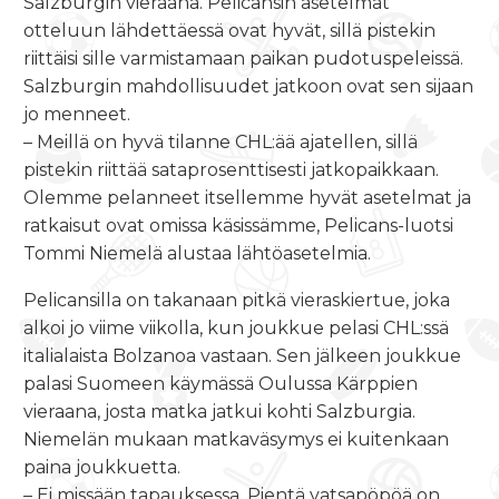
Salzburgin vieraana. Pelicansin asetelmat
otteluun lähdettäessä ovat hyvät, sillä pistekin
riittäisi sille varmistamaan paikan pudotuspeleissä.
Salzburgin mahdollisuudet jatkoon ovat sen sijaan
jo menneet.
– Meillä on hyvä tilanne CHL:ää ajatellen, sillä
pistekin riittää sataprosenttisesti jatkopaikkaan.
Olemme pelanneet itsellemme hyvät asetelmat ja
ratkaisut ovat omissa käsissämme, Pelicans-luotsi
Tommi Niemelä alustaa lähtöasetelmia.
Pelicansilla on takanaan pitkä vieraskiertue, joka
alkoi jo viime viikolla, kun joukkue pelasi CHL:ssä
italialaista Bolzanoa vastaan. Sen jälkeen joukkue
palasi Suomeen käymässä Oulussa Kärppien
vieraana, josta matka jatkui kohti Salzburgia.
Niemelän mukaan matkaväsymys ei kuitenkaan
paina joukkuetta.
– Ei missään tapauksessa. Pientä vatsapöpöä on