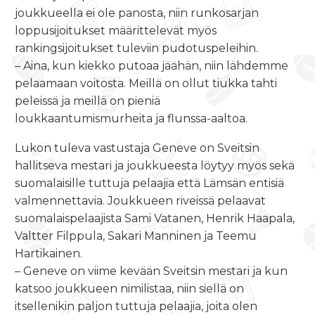
joukkueella ei ole panosta, niin runkosarjan
loppusijoitukset määrittelevät myös
rankingsijoitukset tuleviin pudotuspeleihin.
– Aina, kun kiekko putoaa jäähän, niin lähdemme
pelaamaan voitosta. Meillä on ollut tiukka tahti
peleissä ja meillä on pieniä
loukkaantumismurheita ja flunssa-aaltoa.
Lukon tuleva vastustaja Geneve on Sveitsin
hallitseva mestari ja joukkueesta löytyy myös sekä
suomalaisille tuttuja pelaajia että Lämsän entisiä
valmennettavia. Joukkueen riveissä pelaavat
suomalaispelaajista Sami Vatanen, Henrik Haapala,
Valtter Filppula, Sakari Manninen ja Teemu
Hartikainen.
– Geneve on viime kevään Sveitsin mestari ja kun
katsoo joukkueen nimilistaa, niin siellä on
itsellenikin paljon tuttuja pelaajia, joita olen