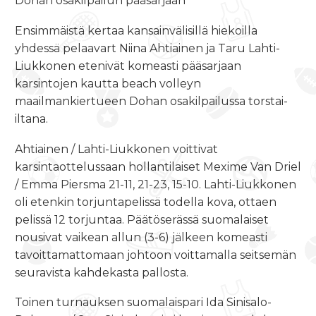
Dohan osakilpailun pääsarjaan
Ensimmäistä kertaa kansainvälisillä hiekoilla
yhdessä pelaavart Niina Ahtiainen ja Taru Lahti-
Liukkonen etenivät komeasti pääsarjaan
karsintojen kautta beach volleyn
maailmankiertueen Dohan osakilpailussa torstai-
iltana.
Ahtiainen / Lahti-Liukkonen voittivat
karsintaottelussaan hollantilaiset Mexime Van Driel
/ Emma Piersma 21-11, 21-23, 15-10. Lahti-Liukkonen
oli etenkin torjuntapelissä todella kova, ottaen
pelissä 12 torjuntaa. Päätöserässä suomalaiset
nousivat vaikean allun (3-6) jälkeen komeasti
tavoittamattomaan johtoon voittamalla seitsemän
seuravista kahdekasta pallosta.
Toinen turnauksen suomalaispari Ida Sinisalo-