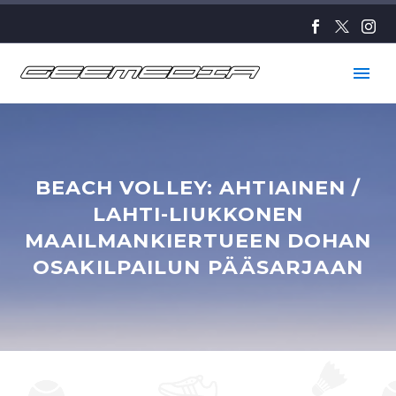
BEACH VOLLEY: AHTIAINEN /
LAHTI-LIUKKONEN
MAAILMANKIERTUEEN DOHAN
OSAKILPAILUN PÄÄSARJAAN