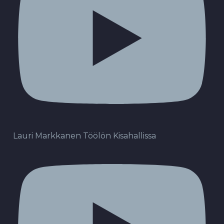
Lauri Markkanen Töölön Kisahallissa