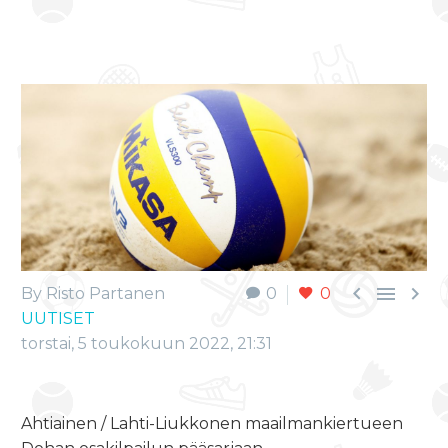



By Risto Partanen
0
0
UUTISET
torstai, 5 toukokuun 2022, 21:31
Ahtiainen / Lahti-Liukkonen maailmankiertueen