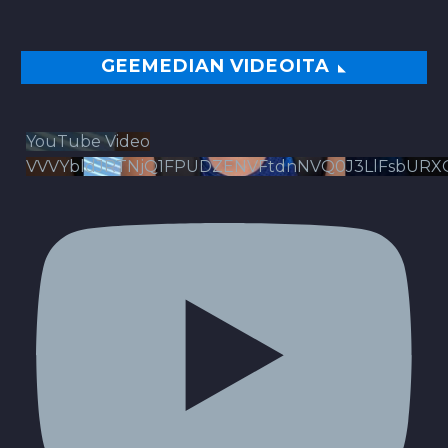
GEEMEDIAN VIDEOITA
YouTube Video
VVVYbldJRTNjQ1FPUDZENVFtdnNVQ0J3LlFsbURX