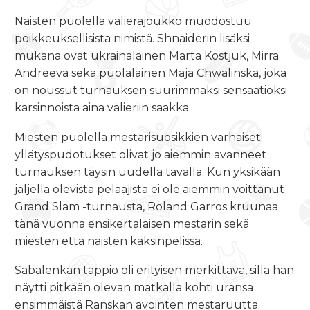
Naisten puolella välieräjoukko muodostuu
poikkeuksellisista nimistä. Shnaiderin lisäksi
mukana ovat ukrainalainen Marta Kostjuk, Mirra
Andreeva sekä puolalainen Maja Chwalinska, joka
on noussut turnauksen suurimmaksi sensaatioksi
karsinnoista aina välieriin saakka.
Miesten puolella mestarisuosikkien varhaiset
yllätyspudotukset olivat jo aiemmin avanneet
turnauksen täysin uudella tavalla. Kun yksikään
jäljellä olevista pelaajista ei ole aiemmin voittanut
Grand Slam -turnausta, Roland Garros kruunaa
tänä vuonna ensikertalaisen mestarin sekä
miesten että naisten kaksinpelissä.
Sabalenkan tappio oli erityisen merkittävä, sillä hän
näytti pitkään olevan matkalla kohti uransa
ensimmäistä Ranskan avointen mestaruutta.