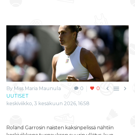



By Miss Maria Maunula
0
0
UUTISET
keskiviikko, 3 kesäkuun 2026, 16:58
Roland Garrosin naisten kaksinpelissä nähtiin