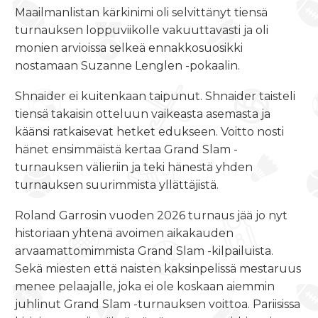
Maailmanlistan kärkinimi oli selvittänyt tiensä
turnauksen loppuviikolle vakuuttavasti ja oli
monien arvioissa selkeä ennakkosuosikki
nostamaan Suzanne Lenglen -pokaalin.
Shnaider ei kuitenkaan taipunut. Shnaider taisteli
tiensä takaisin otteluun vaikeasta asemasta ja
käänsi ratkaisevat hetket edukseen. Voitto nosti
hänet ensimmäistä kertaa Grand Slam -
turnauksen välieriin ja teki hänestä yhden
turnauksen suurimmista yllättäjistä.
Roland Garrosin vuoden 2026 turnaus jää jo nyt
historiaan yhtenä avoimen aikakauden
arvaamattomimmista Grand Slam -kilpailuista.
Sekä miesten että naisten kaksinpelissä mestaruus
menee pelaajalle, joka ei ole koskaan aiemmin
juhlinut Grand Slam -turnauksen voittoa. Pariisissa