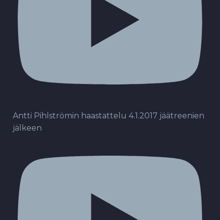
Antti Pihlströmin haastattelu 4.1.2017 jäätreenien
jälkeen