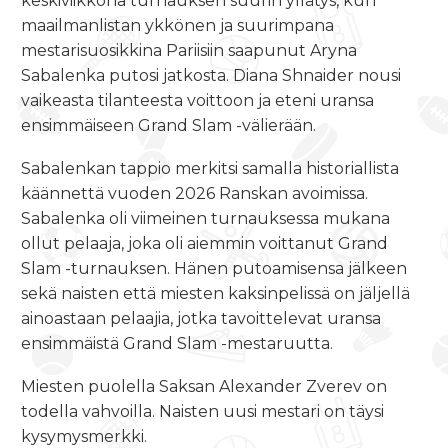
keskiviikkona turnauksen suurin yllätys, kun
maailmanlistan ykkönen ja suurimpana
mestarisuosikkina Pariisiin saapunut Aryna
Sabalenka putosi jatkosta. Diana Shnaider nousi
vaikeasta tilanteesta voittoon ja eteni uransa
ensimmäiseen Grand Slam -välierään.
Sabalenkan tappio merkitsi samalla historiallista
käännettä vuoden 2026 Ranskan avoimissa.
Sabalenka oli viimeinen turnauksessa mukana
ollut pelaaja, joka oli aiemmin voittanut Grand
Slam -turnauksen. Hänen putoamisensa jälkeen
sekä naisten että miesten kaksinpelissä on jäljellä
ainoastaan pelaajia, jotka tavoittelevat uransa
ensimmäistä Grand Slam -mestaruutta.
Miesten puolella Saksan Alexander Zverev on
todella vahvoilla. Naisten uusi mestari on täysi
kysymysmerkki.