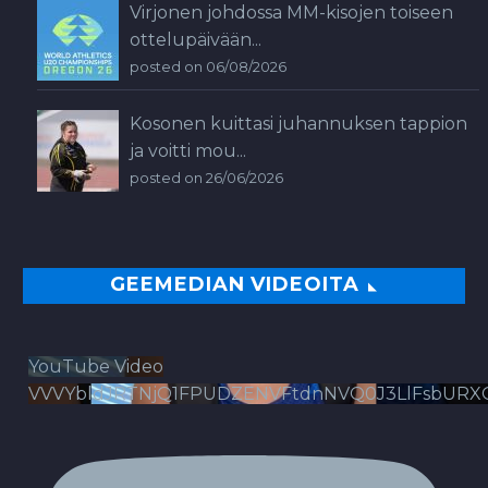
Virjonen johdossa MM-kisojen toiseen
ottelupäivään...
posted on 06/08/2026
Kosonen kuittasi juhannuksen tappion
ja voitti mou...
posted on 26/06/2026
GEEMEDIAN VIDEOITA
YouTube Video
VVVYbldJRTNjQ1FPUDZENVFtdnNVQ0J3LlFsbURX