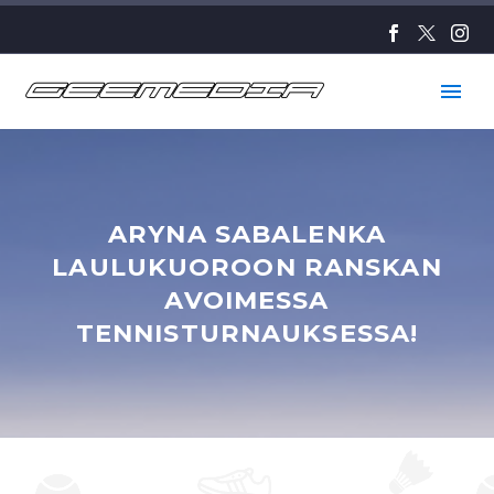
ARYNA SABALENKA
LAULUKUOROON RANSKAN
AVOIMESSA
TENNISTURNAUKSESSA!