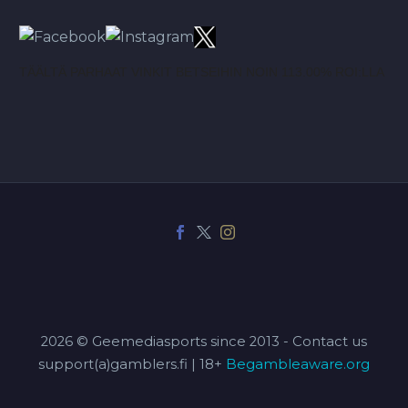
TÄÄLTÄ PARHAAT VINKIT BETSEIHIN NOIN 113.00% ROI:LLA
2026 © Geemediasports since 2013 - Contact us
support(a)gamblers.fi | 18+
Begambleaware.org