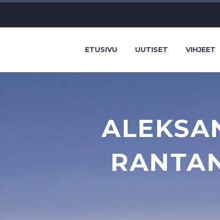
ETUSIVU
UUTISET
VIHJEET
ALEKSA
RANTA