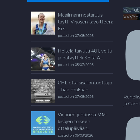
YouTub
Maailmanmestaruus
VVVYb
täytti Virjosen tavoitteen:
Ei s...
posted on 07/08/2026
Heltelä taivutti 481, voitti
ja hätyytteli SE:tä A...
posted on 05/07/2026
CHL etsii sisällöntuottajia
– hae mukaan!
Rehelli
posted on 07/08/2026
ja Cami
Virjonen johdossa MM-
kisojen toiseen
ottelupäivään...
posted on 06/08/2026