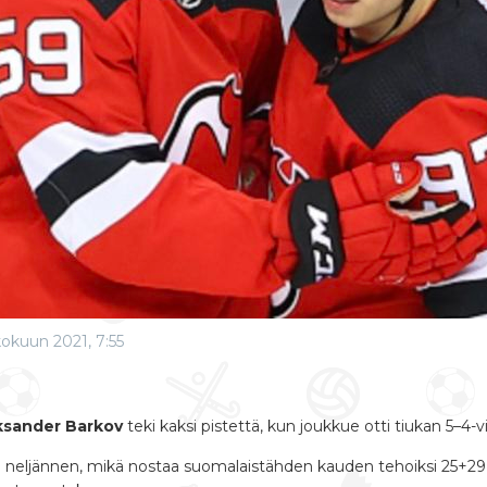
kokuun 2021, 7:55
ksander Barkov
teki kaksi pistettä, kun joukkue otti tiukan 5–4
i neljännen, mikä nostaa suomalaistähden kauden tehoiksi 25+29