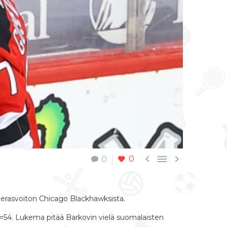



0
0
-vierasvoiton Chicago Blackhawksista.
=54. Lukema pitää Barkovin vielä suomalaisten