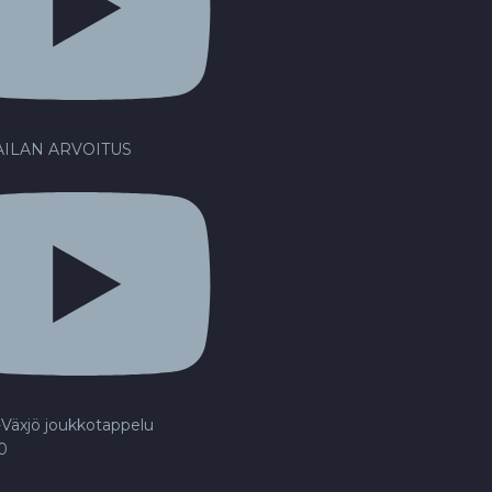
ILAN ARVOITUS
Växjö joukkotappelu
20