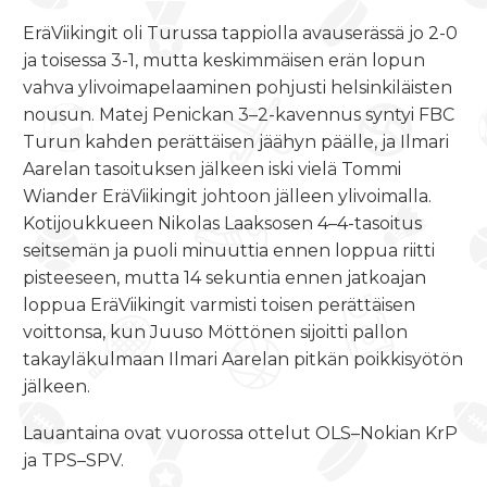
EräViikingit oli Turussa tappiolla avauserässä jo 2-0
ja toisessa 3-1, mutta keskimmäisen erän lopun
vahva ylivoimapelaaminen pohjusti helsinkiläisten
nousun. Matej Penickan 3–2-kavennus syntyi FBC
Turun kahden perättäisen jäähyn päälle, ja Ilmari
Aarelan tasoituksen jälkeen iski vielä Tommi
Wiander EräViikingit johtoon jälleen ylivoimalla.
Kotijoukkueen Nikolas Laaksosen 4–4-tasoitus
seitsemän ja puoli minuuttia ennen loppua riitti
pisteeseen, mutta 14 sekuntia ennen jatkoajan
loppua EräViikingit varmisti toisen perättäisen
voittonsa, kun Juuso Möttönen sijoitti pallon
takayläkulmaan Ilmari Aarelan pitkän poikkisyötön
jälkeen.
Lauantaina ovat vuorossa ottelut OLS–Nokian KrP
ja TPS–SPV.