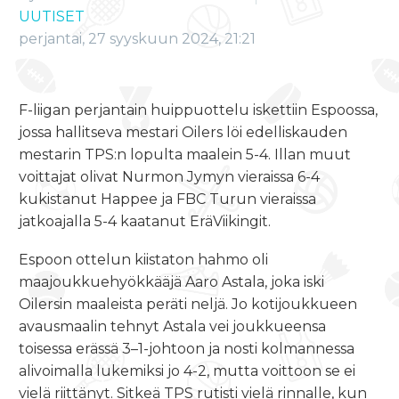
UUTISET
perjantai, 27 syyskuun 2024, 21:21
F-liigan perjantain huippuottelu iskettiin Espoossa,
jossa hallitseva mestari Oilers löi edelliskauden
mestarin TPS:n lopulta maalein 5-4. Illan muut
voittajat olivat Nurmon Jymyn vieraissa 6-4
kukistanut Happee ja FBC Turun vieraissa
jatkoajalla 5-4 kaatanut EräViikingit.
Espoon ottelun kiistaton hahmo oli
maajoukkuehyökkääjä Aaro Astala, joka iski
Oilersin maaleista peräti neljä. Jo kotijoukkueen
avausmaalin tehnyt Astala vei joukkueensa
toisessa erässä 3–1-johtoon ja nosti kolmannessa
alivoimalla lukemiksi jo 4-2, mutta voittoon se ei
vielä riittänyt. Sitkeä TPS rutisti vielä rinnalle, kun