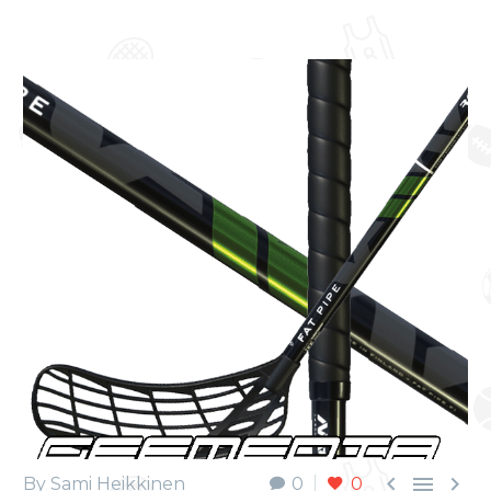



By Sami Heikkinen
0
0