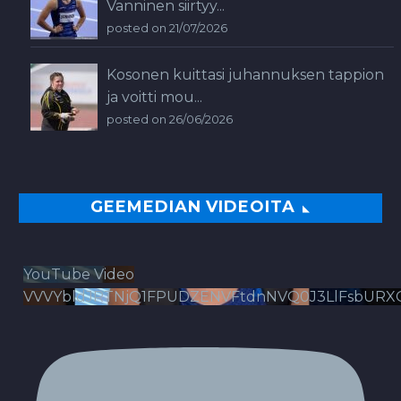
Vanninen siirtyy...
posted on 21/07/2026
Kosonen kuittasi juhannuksen tappion
ja voitti mou...
posted on 26/06/2026
GEEMEDIAN VIDEOITA
YouTube Video
VVVYbldJRTNjQ1FPUDZENVFtdnNVQ0J3LlFsbURX