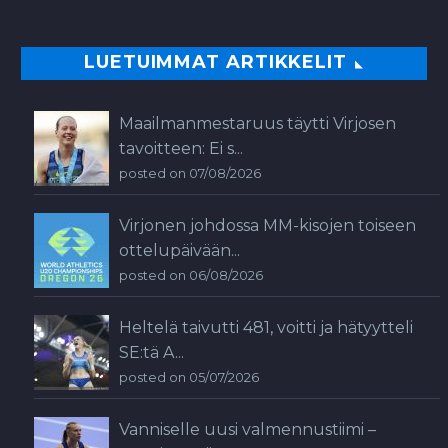
LUETUIMMAT ARTIKKELIT
Maailmanmestaruus täytti Virjosen
tavoitteen: Ei s...
posted on 07/08/2026
Virjonen johdossa MM-kisojen toiseen
ottelupäivään...
posted on 06/08/2026
Heltelä taivutti 481, voitti ja hätyytteli
SE:tä A...
posted on 05/07/2026
Vanniselle uusi valmennustiimi –