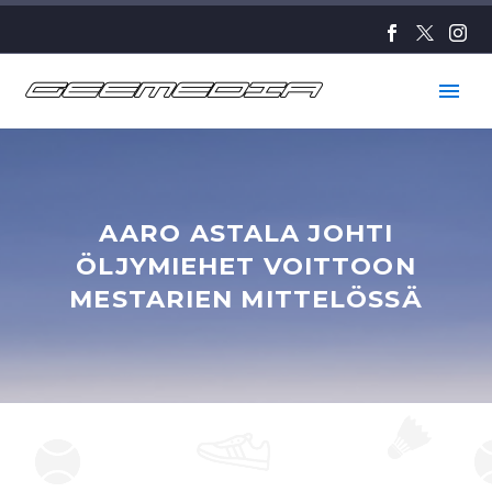
AARO ASTALA JOHTI
ÖLJYMIEHET VOITTOON
MESTARIEN MITTELÖSSÄ