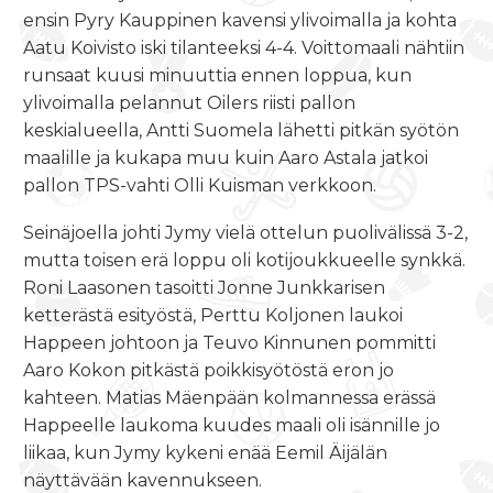
ensin Pyry Kauppinen kavensi ylivoimalla ja kohta
Aatu Koivisto iski tilanteeksi 4-4. Voittomaali nähtiin
runsaat kuusi minuuttia ennen loppua, kun
ylivoimalla pelannut Oilers riisti pallon
keskialueella, Antti Suomela lähetti pitkän syötön
maalille ja kukapa muu kuin Aaro Astala jatkoi
pallon TPS-vahti Olli Kuisman verkkoon.
Seinäjoella johti Jymy vielä ottelun puolivälissä 3-2,
mutta toisen erä loppu oli kotijoukkueelle synkkä.
Roni Laasonen tasoitti Jonne Junkkarisen
ketterästä esityöstä, Perttu Koljonen laukoi
Happeen johtoon ja Teuvo Kinnunen pommitti
Aaro Kokon pitkästä poikkisyötöstä eron jo
kahteen. Matias Mäenpään kolmannessa erässä
Happeelle laukoma kuudes maali oli isännille jo
liikaa, kun Jymy kykeni enää Eemil Äijälän
näyttävään kavennukseen.