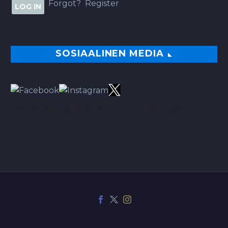
Forgot?
Register
SOSIAALINEN MEDIA
TÄÄLTÄ PARHAAT VINKIT BETSEIHIN NOIN 113.00% ROI:LLA