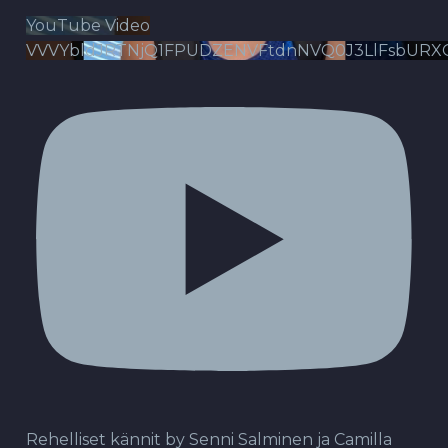
YouTube Video
VVVYbldJRTNjQ1FPUDZENVFtdnNVQ0J3LlFsbURX
Rehelliset kännit by Senni Salminen ja Camilla