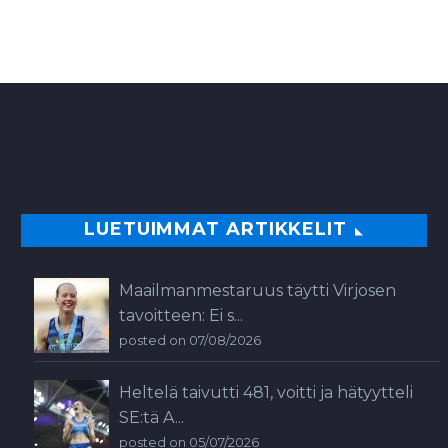
LUETUIMMAT ARTIKKELIT
Maailmanmestaruus täytti Virjosen
tavoitteen: Ei s...
posted on 07/08/2026
Heltelä taivutti 481, voitti ja hätyytteli
SE:tä A...
posted on 05/07/2026