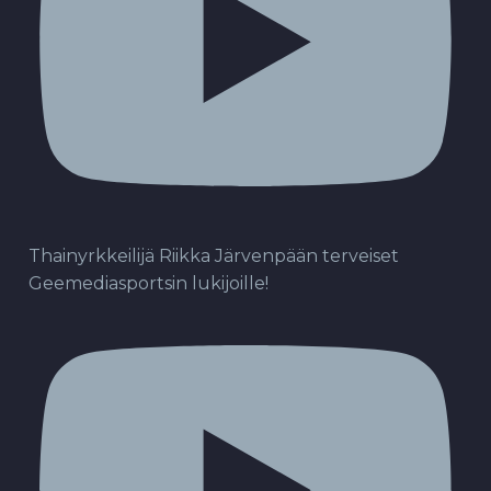
Thainyrkkeilijä Riikka Järvenpään terveiset
Geemediasportsin lukijoille!