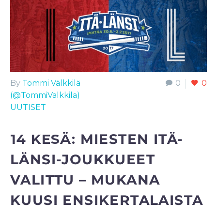
By
Tommi Välkkilä
0
0
(@TommiValkkila)
UUTISET
14 KESÄ:
MIESTEN ITÄ-
LÄNSI-JOUKKUEET
VALITTU – MUKANA
KUUSI ENSIKERTALAISTA