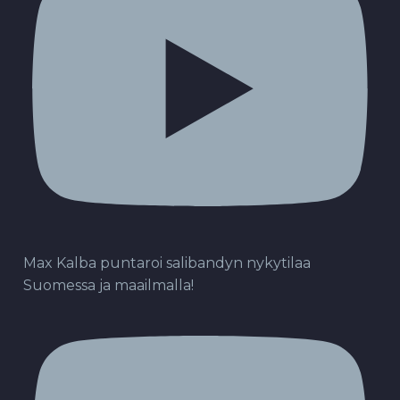
Max Kalba puntaroi salibandyn nykytilaa
Suomessa ja maailmalla!