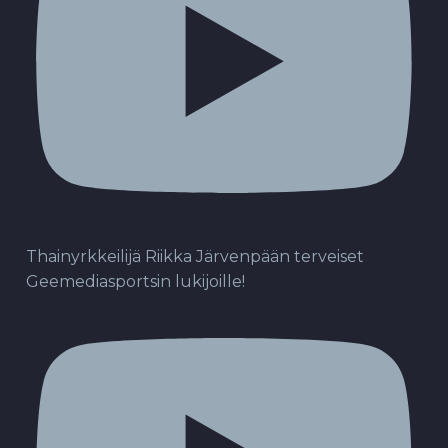
Thainyrkkeilijä Riikka Järvenpään terveiset
Geemediasportsin lukijoille!