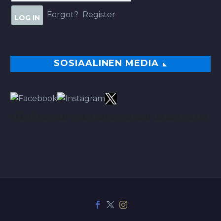
Forgot?
Register
SOSIAALINEN MEDIA
TÄÄLTÄ PARHAAT VINKIT BETSEIHIN NOIN 113.00% ROI:LLA