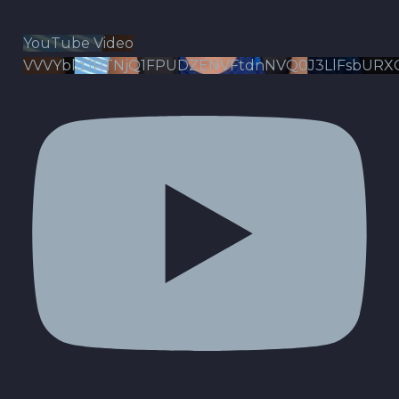
YouTube Video
VVVYbldJRTNjQ1FPUDZENVFtdnNVQ0J3LlFsbURX