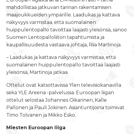
mahdollistaa jatkuvan tarinan rakentamisen
maajoukkueiden ympärille. Laadukas ja kattava
näkyvyys varmistaa, että suomalainen
huippulentopallo tavoittaa laajasti yleisönsä, sanoo
Suomen Lentopalloliiton tapahtumista ja
kaupallisuudesta vastaava johtaja, Riia Martinoja.
– Laadukas ja kattava näkyvyys varmistaa, että
suomalainen huippulentopallo tavoittaa laajasti
yleisönsä, Martinoja jatkaa.
Ottelut ovat katsottavissa Ylen televisiokanavilla
sekä YLE Areena -palvelussa. Euroopan liigan
ottelut selostaa Johannes Oikarinen, Kalle
Pallonen ja Pauli Jokinen. Asiantuntijoina toimivat
Timo Tolvanen ja Mikko Esko.
Miesten Euroopan liiga