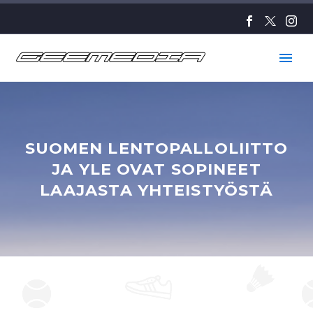
SUOMEN LENTOPALLOLIITTO
JA YLE OVAT SOPINEET
LAAJASTA YHTEISTYÖSTÄ