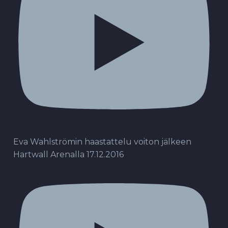
Eva Wahlströmin haastattelu voiton jälkeen
Hartwall Arenalla 17.12.2016