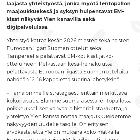
laajasta yhteistyöstä, jonka myötä lentopallon
maajoukkuekesä ja syksyn huipentavat EM-
kisat näkyvät Ylen kanavilla sekä
digipalveluissa.
Yhteistyö kattaa kesän 2026 miesten sekä naisten
Euroopan liigan Suomen ottelut sekä
Tampereella pelattavat EM-kotikisat jatko-
otteluineen. Pelkästään kesä-heinäkuussa
pelattavasta Euroopan liigasta Suomen otteluita
nähdään 12-16 kappaletta suorina lähetyksinä.
– Tämä on meille strategisesti erittäin merkittävä
kokonaisuus. Elämme suomalaisessa lentopallossa
poikkeuksellisen vahvaa ja historiallista vuotta, ja
yhteistyö Ylen kanssa nostaa maajoukkueidemme
näkyvyyden uudelle tasolle. On erityisen
arvokasta, että Yle on mukana koko matkalla
Euroopan liigasta aina EM-kisoihin asti – tämä