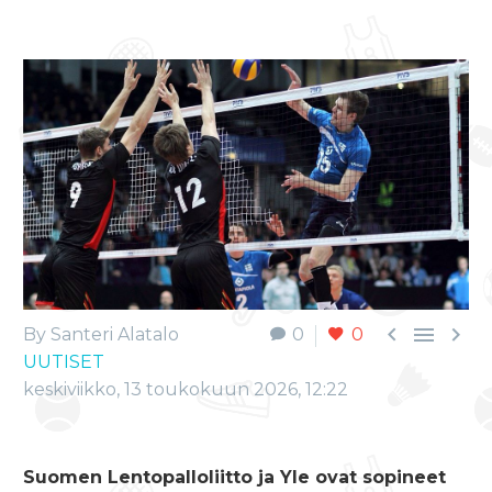



By Santeri Alatalo
0
0
UUTISET
keskiviikko, 13 toukokuun 2026, 12:22
Suomen Lentopalloliitto ja Yle ovat sopineet