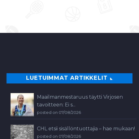
LUETUIMMAT ARTIKKELIT
Maailmanmestaruus täytti Virjosen
tavoitteen: Ei s...
posted on 07/08/2026
CHL etsii sisällöntuottajia – hae mukaan!
posted on 07/08/2026