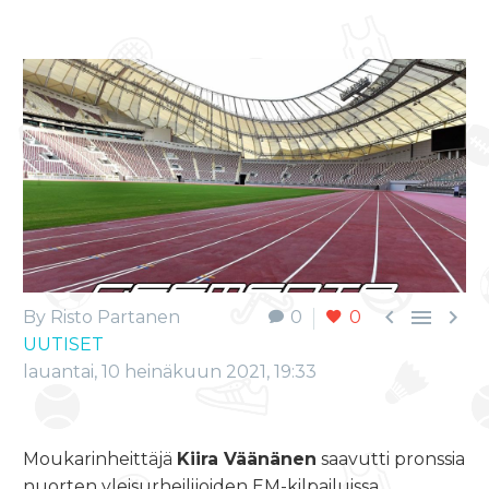



By Risto Partanen
0
0
UUTISET
lauantai, 10 heinäkuun 2021, 19:33
Moukarinheittäjä
Kiira Väänänen
saavutti pronssia
nuorten yleisurheilijoiden EM-kilpailuissa