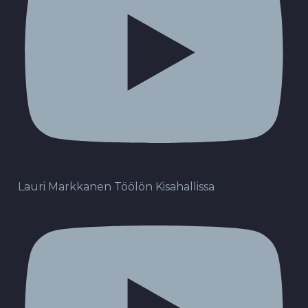
Lauri Markkanen Töölön Kisahallissa