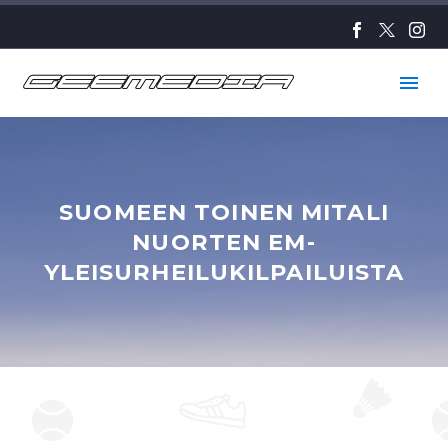
SUOMEEN TOINEN MITALI
NUORTEN EM-
YLEISURHEILUKILPAILUISTA