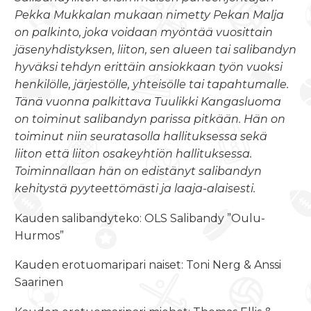
Pekka Mukkalan mukaan nimetty Pekan Malja
on palkinto, joka voidaan myöntää vuosittain
jäsenyhdistyksen, liiton, sen alueen tai salibandyn
hyväksi tehdyn erittäin ansiokkaan työn vuoksi
henkilölle, järjestölle, yhteisölle tai tapahtumalle.
Tänä vuonna palkittava Tuulikki Kangasluoma
on toiminut salibandyn parissa pitkään. Hän on
toiminut niin seuratasolla hallituksessa sekä
liiton että liiton osakeyhtiön hallituksessa.
Toiminnallaan hän on edistänyt salibandyn
kehitystä pyyteettömästi ja laaja-alaisesti.
Kauden salibandyteko: OLS Salibandy ”Oulu-
Hurmos”
Kauden erotuomaripari naiset: Toni Nerg & Anssi
Saarinen