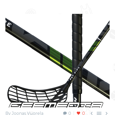



By Joonas Vuorela
0
0