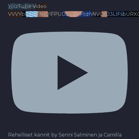
YouTube Video
VVVYbldJRTNjQ1FPUDZENVFtdnNVQ0J3LlFsbURX
Rehelliset kännit by Senni Salminen ja Camilla