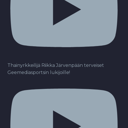
Thainyrkkeilijä Riikka Järvenpään terveiset
Geemediasportsin lukijoille!