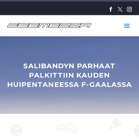
SALIBANDYN PARHAAT
PALKITTIIN KAUDEN
HUIPENTANEESSA F-GAALASSA