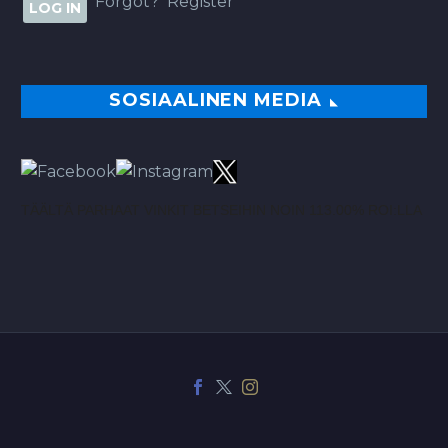
Forgot?
Register
SOSIAALINEN MEDIA
TÄÄLTÄ PARHAAT VINKIT BETSEIHIN NOIN 113.00% ROI:LLA