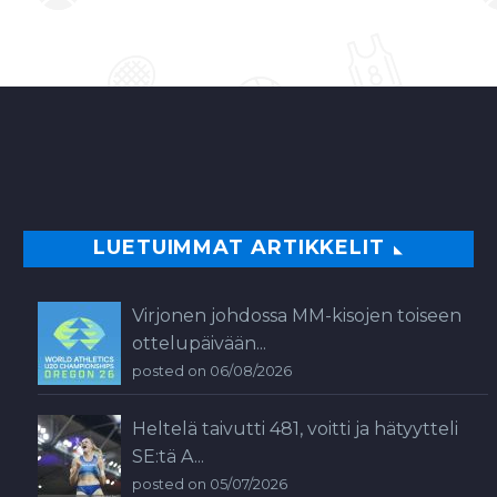
LUETUIMMAT ARTIKKELIT
Virjonen johdossa MM-kisojen toiseen
ottelupäivään...
posted on 06/08/2026
Heltelä taivutti 481, voitti ja hätyytteli
SE:tä A...
posted on 05/07/2026