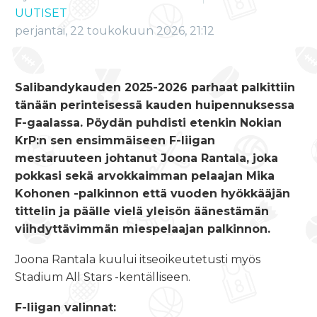
UUTISET
perjantai, 22 toukokuun 2026, 21:12
Salibandykauden 2025-2026 parhaat palkittiin
tänään perinteisessä kauden huipennuksessa
F-gaalassa. Pöydän puhdisti etenkin Nokian
KrP:n sen ensimmäiseen F-liigan
mestaruuteen johtanut Joona Rantala, joka
pokkasi sekä arvokkaimman pelaajan Mika
Kohonen -palkinnon että vuoden hyökkääjän
tittelin ja päälle vielä yleisön äänestämän
viihdyttävimmän miespelaajan palkinnon.
Joona Rantala kuului itseoikeutetusti myös
Stadium All Stars -kentälliseen.
F-liigan valinnat: