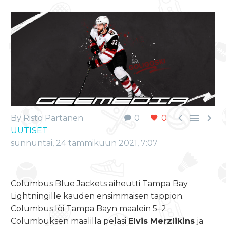



By Risto Partanen
0
0
UUTISET
sunnuntai, 24 tammikuun 2021, 7:07
Columbus Blue Jackets aiheutti Tampa Bay
Lightningille kauden ensimmäisen tappion.
Columbus löi Tampa Bayn maalein 5–2.
Columbuksen maalilla pelasi
Elvis Merzlikins
ja