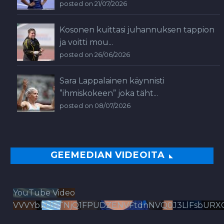
posted on 21/07/2026
Kosonen kuittasi juhannuksen tappion
ja voitti mou...
posted on 26/06/2026
Sara Lappalainen käynnisti
”ihmiskokeen” joka täht...
posted on 08/07/2026
GEEMEDIAN VIDEOITA
YouTube Video
VVVYbldJRTNjQ1FPUDZENVFtdnNVQ0J3LlFsbURX