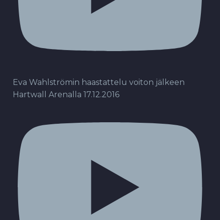
Eva Wahlströmin haastattelu voiton jälkeen
Hartwall Arenalla 17.12.2016