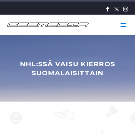
NHL:SSÄ VAISU KIERROS
SUOMALAISITTAIN