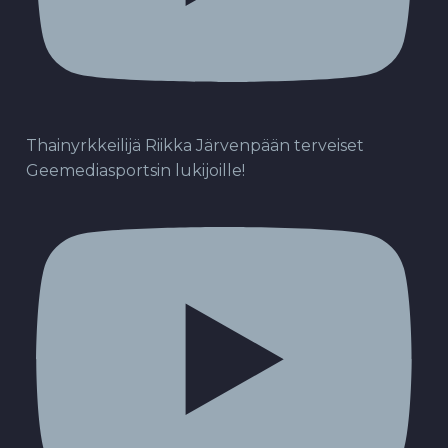
Thainyrkkeilijä Riikka Järvenpään terveiset
Geemediasportsin lukijoille!