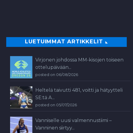
LUETUIMMAT ARTIKKELIT
Virjonen johdossa MM-kisojen toiseen
ottelupäivään...
posted on 06/08/2026
Heltelä taivutti 481, voitti ja hätyytteli
SE:tä A...
posted on 05/07/2026
Vanniselle uusi valmennustiimi –
Vanninen siirtyy...