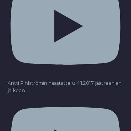
Antti Pihlströmin haastattelu 4.1.2017 jäätreenien
jälkeen