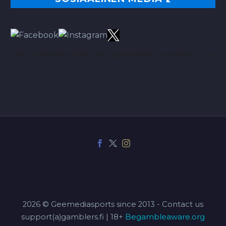
TÄÄLTÄ PARHAAT VINKIT BETSEIHIN NOIN 113.00% ROI:LLA
2026 © Geemediasports since 2013 - Contact us
support(a)gamblers.fi | 18+
Begambleaware.org