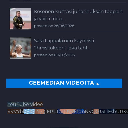
Kosonen kuittasi juhannuksen tappion
ja voitti mou...
posted on 26/06/2026
Sara Lappalainen käynnisti
”ihmiskokeen” joka täht...
posted on 08/07/2026
GEEMEDIAN VIDEOITA
YouTube Video
VVVYbldJRTNjQ1FPUDZENVFtdnNVQ0J3LlFsbURX