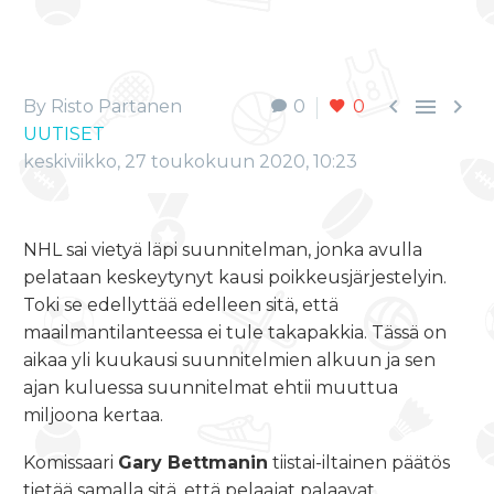



By Risto Partanen
0
0
UUTISET
keskiviikko, 27 toukokuun 2020, 10:23
NHL sai vietyä läpi suunnitelman, jonka avulla
pelataan keskeytynyt kausi poikkeusjärjestelyin.
Toki se edellyttää edelleen sitä, että
maailmantilanteessa ei tule takapakkia. Tässä on
aikaa yli kuukausi suunnitelmien alkuun ja sen
ajan kuluessa suunnitelmat ehtii muuttua
miljoona kertaa.
Komissaari
Gary Bettmanin
tiistai-iltainen päätös
tietää samalla sitä, että pelaajat palaavat