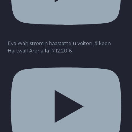
Eva Wahlströmin haastattelu voiton jälkeen
Hartwall Arenalla 17.12.2016