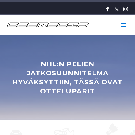
NHL:N PELIEN
JATKOSUUNNITELMA
HYVÄKSYTTIIN, TÄSSÄ OVAT
OTTELUPARIT