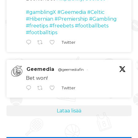
#gamblingX
#Geemedia
#Celtic
#Hibernian
#Premiership
#Gambling
#freetips
#freebets
#footballbets
#footballtips
Twitter
Geemedia
@geemediafin
·
Bet won!
Twitter
Lataa lisää