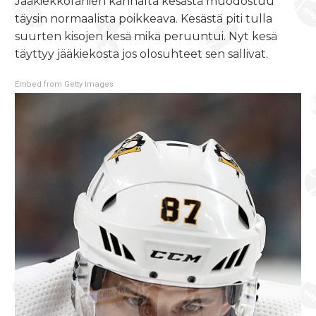
Jääkiekkofanien kannalta kesästä muodostuu
täysin normaalista poikkeava. Kesästä piti tulla
suurten kisojen kesä mikä peruuntui. Nyt kesä
täyttyy jääkiekosta jos olosuhteet sen sallivat.
Embed from Getty Images