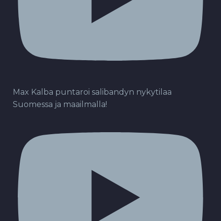
Max Kalba puntaroi salibandyn nykytilaa
Suomessa ja maailmalla!