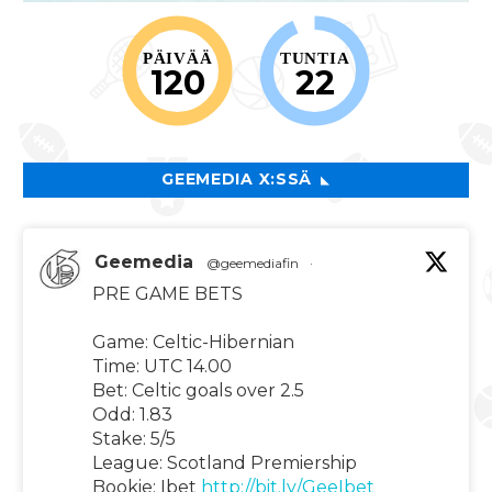
PÄIVÄÄ
TUNTIA
120
22
GEEMEDIA X:SSÄ
Geemedia
@geemediafin
·
PRE GAME BETS
Game: Celtic-Hibernian
Time: UTC 14.00
Bet: Celtic goals over 2.5
Odd: 1.83
Stake: 5/5
League: Scotland Premiership
Bookie: Ibet
http://bit.ly/GeeIbet