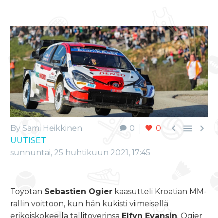



By Sami Heikkinen
0
0
UUTISET
sunnuntai, 25 huhtikuun 2021, 17:45
Toyotan
Sebastien Ogier
kaasutteli Kroatian MM-
rallin voittoon, kun hän kukisti viimeisellä
erikoiskokeella tallitoverinsa
Elfyn Evansin
. Ogier