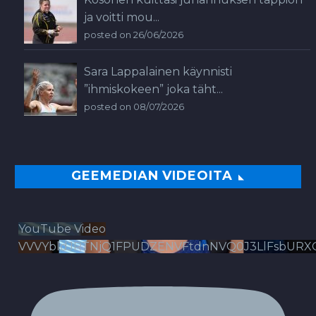
ja voitti mou...
posted on 26/06/2026
Sara Lappalainen käynnisti
”ihmiskokeen” joka täht...
posted on 08/07/2026
GEEMEDIAN VIDEOITA
YouTube Video
VVVYbldJRTNjQ1FPUDZENVFtdnNVQ0J3LlFsbURX