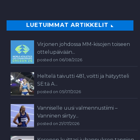
LUETUIMMAT ARTIKKELIT
Virjonen johdossa MM-kisojen toiseen
ottelupäivään...
posted on 06/08/2026
Heltelä taivutti 481, voitti ja hätyytteli
SE:tä A...
posted on 05/07/2026
Vanniselle uusi valmennustiimi –
Vanninen siirtyy...
posted on 21/07/2026
Kosonen kuittasi juhannuksen tappion